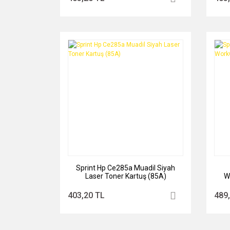
Sprint Hp Ce285a Muadil Siyah
Laser Toner Kartuş (85A)
W
403,20 TL
489