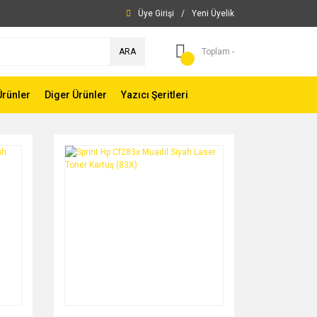
Üye Girişi
/
Yeni Üyelik
ARA
Toplam -
Ürünler
Diger Ürünler
Yazıcı Şeritleri