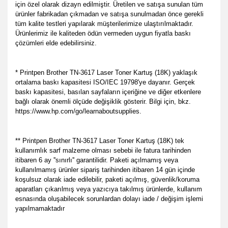
için özel olarak dizayn edilmiştir. Üretilen ve satışa sunulan tüm
ürünler fabrikadan çıkmadan ve satışa sunulmadan önce gerekli
tüm kalite testleri yapılarak müşterilerimize ulaştırılmaktadır.
Ürünlerimiz ile kaliteden ödün vermeden uygun fiyatla baskı
çözümleri elde edebilirsiniz.
* Printpen Brother TN-3617 Laser Toner Kartuş (18K) yaklaşık
ortalama baskı kapasitesi ISO/IEC 19798'ye dayanır. Gerçek
baskı kapasitesi, basılan sayfaların içeriğine ve diğer etkenlere
bağlı olarak önemli ölçüde değişiklik gösterir. Bilgi için, bkz.
https://www.hp.com/go/learnaboutsupplies.
** Printpen Brother TN-3617 Laser Toner Kartuş (18K) tek
kullanımlık sarf malzeme olması sebebi ile fatura tarihinden
itibaren 6 ay ''sınırlı'' garantilidir. Paketi açılmamış veya
kullanılmamış ürünler sipariş tarihinden itibaren 14 gün içinde
koşulsuz olarak iade edilebilir, paketi açılmış, güvenlik/koruma
aparatları çıkarılmış veya yazıcıya takılmış ürünlerde, kullanım
esnasında oluşabilecek sorunlardan dolayı iade / değişim işlemi
yapılmamaktadır