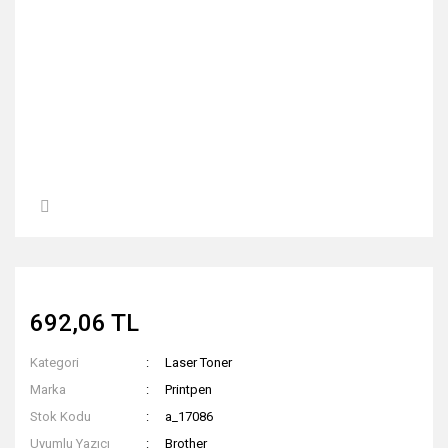
692,06 TL
Kategori
Laser Toner
Marka
Printpen
Stok Kodu
a_17086
Uyumlu Yazıcı
Brother