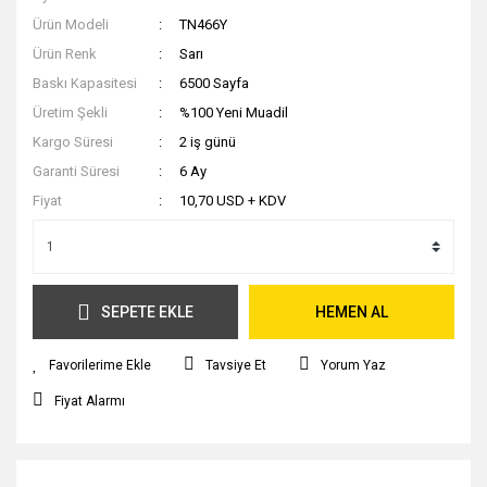
Ürün Modeli
TN466Y
Ürün Renk
Sarı
Baskı Kapasitesi
6500 Sayfa
Üretim Şekli
%100 Yeni Muadil
Kargo Süresi
2 iş günü
Garanti Süresi
6 Ay
Fiyat
10,70 USD + KDV
SEPETE EKLE
HEMEN AL
Tavsiye Et
Yorum Yaz
Fiyat Alarmı