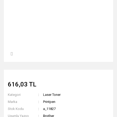
616,03 TL
Kategori
Laser Toner
Marka
Printpen
Stok Kodu
a_11827
Uyumlu Yazıcı
Brother