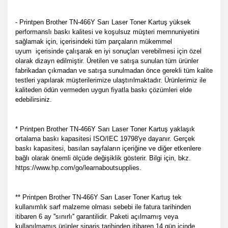
- Printpen Brother TN-466Y Sarı Laser Toner Kartuş yüksek
performanslı baskı kalitesi ve koşulsuz müşteri memnuniyetini
sağlamak için, içerisindeki tüm parçaların mükemmel
uyum
içerisinde çalışarak en iyi sonuçları verebilmesi için özel
olarak dizayn edilmiştir. Üretilen ve satışa sunulan tüm ürünler
fabrikadan çıkmadan ve satışa sunulmadan önce gerekli tüm kalite
testleri yapılarak müşterilerimize ulaştırılmaktadır. Ürünlerimiz ile
kaliteden ödün vermeden uygun fiyatla baskı çözümleri elde
edebilirsiniz.
* Printpen Brother TN-466Y Sarı Laser Toner Kartuş yaklaşık
ortalama baskı kapasitesi ISO/IEC 19798'ye dayanır. Gerçek
baskı kapasitesi, basılan sayfaların içeriğine ve diğer etkenlere
bağlı olarak önemli ölçüde değişiklik gösterir. Bilgi için, bkz.
https://www.hp.com/go/learnaboutsupplies.
** Printpen Brother TN-466Y Sarı Laser Toner Kartuş tek
kullanımlık sarf malzeme olması sebebi ile fatura tarihinden
itibaren 6 ay ''sınırlı'' garantilidir. Paketi açılmamış veya
kullanılmamış ürünler sipariş tarihinden itibaren 14 gün içinde