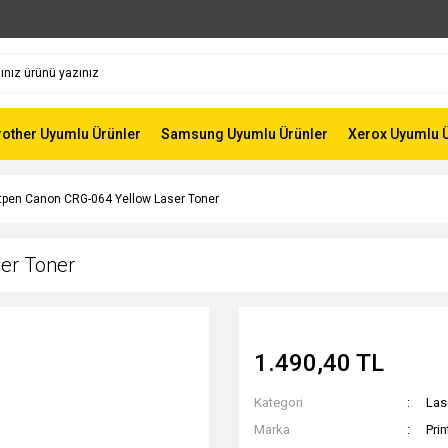
rother Uyumlu Ürünler
Samsung Uyumlu Ürünler
Xerox Uyumlu 
ntpen Canon CRG-064 Yellow Laser Toner
er Toner
1.490,40 TL
Kategori
Las
Marka
Pri