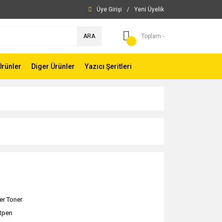
Üye Girişi
/
Yeni Üyelik
ARA
Toplam -
Ürünler
Diger Ürünler
Yazıcı Şeritleri
er Toner
ntpen