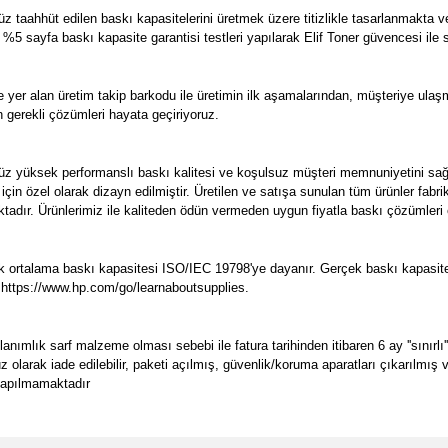
taahhüt edilen baskı kapasitelerini üretmek üzere titizlikle tasarlanmakta v
e %5 sayfa baskı kapasite garantisi testleri yapılarak Elif Toner güvencesi ile
yer alan üretim takip barkodu ile üretimin ilk aşamalarından, müşteriye ula
n gerekli çözümleri hayata geçiriyoruz.
z yüksek performanslı baskı kalitesi ve koşulsuz müşteri memnuniyetini sağ
 için özel olarak dizayn edilmiştir. Üretilen ve satışa sunulan tüm ürünler f
aktadır. Ürünlerimiz ile kaliteden ödün vermeden uygun fiyatla baskı çözümleri e
ortalama baskı kapasitesi ISO/IEC 19798'ye dayanır. Gerçek baskı kapasitesi,
kz. https://www.hp.com/go/learnaboutsupplies.
ımlık sarf malzeme olması sebebi ile fatura tarihinden itibaren 6 ay ''sınırlı'
suz olarak iade edilebilir, paketi açılmış, güvenlik/koruma aparatları çıkarılmı
 yapılmamaktadır
e diğer konularda yetersiz gördüğünüz noktaları öneri formunu kullanarak tarafımı