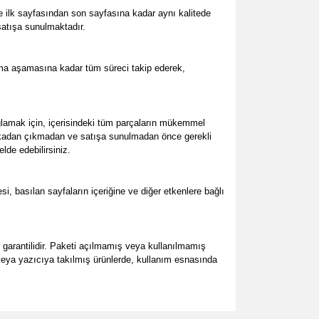
e ilk sayfasından son sayfasına kadar aynı kalitede
 satışa sunulmaktadır.
şma aşamasına kadar tüm süreci takip ederek,
lamak için, içerisindeki tüm parçaların mükemmel
abrikadan çıkmadan ve satışa sunulmadan önce gerekli
lde edebilirsiniz.
 basılan sayfaların içeriğine ve diğer etkenlere bağlı
' garantilidir. Paketi açılmamış veya kullanılmamış
ş veya yazıcıya takılmış ürünlerde, kullanım esnasında
za iletebilirsiniz.