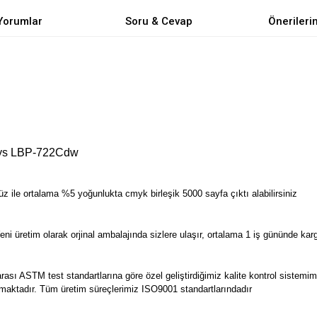
Yorumlar
Soru & Cevap
Önerileri
ys LBP-722Cdw
ile ortalama %5 yoğunlukta cmyk birleşik 5000 sayfa çıktı alabilirsiniz
üretim olarak orjinal ambalajında sizlere ulaşır, ortalama 1 iş gününde kargo
ı ASTM test standartlarına göre özel geliştirdiğimiz kalite kontrol sistemimiz i
unulmaktadır. Tüm üretim süreçlerimiz ISO9001 standartlarındadır