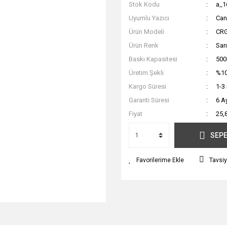
Stok Kodu
a_1
Uyumlu Yazıcı
Ca
Ürün Modeli
CR
Ürün Renk
Sarı
Baskı Kapasitesi
500
Üretim Şekli
%10
Kargo Süresi
1-3
Garanti Süresi
6 A
Fiyat
25,
SEPE
Tavsiy