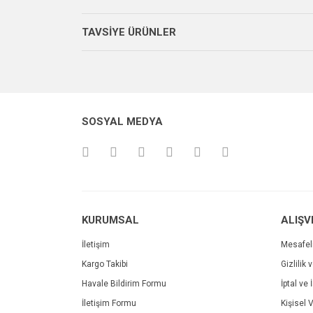
Görüş ve önerileriniz için teşekkür ederiz.
P... E... | 23/08/2024
TAVSİYE ÜRÜNLER
Ürün resmi kalitesiz, bozuk veya görüntülenemiyo
Site gayet güzel kullanışlı
Ürün açıklamasında eksik bilgiler bulunuyor.
Sebahattin Özcan | 18/07/2024
Ürün bilgilerinde hatalar bulunuyor.
Ürün fiyatı diğer sitelerden daha pahalı.
Çok iyi ve anlaşılabilir alışveriş yapabiliyorum
SOSYAL MEDYA
Bu ürüne benzer farklı alternatifler olmalı.
M... Ö... | 28/02/2024
Deneyimini Paylaş
KURUMSAL
ALIŞV
İletişim
Mesafel
Kargo Takibi
Gizlilik 
Havale Bildirim Formu
İptal ve 
Printpen Canon CRG-064 Black Laser Toner
İletişim Formu
Kişisel V