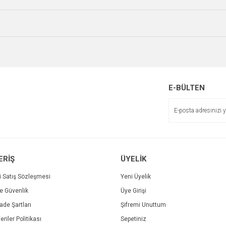
Bu ürüne ilk yorumu siz yapın!
Ürün hakkında henüz soru sorulmamış.
r.
Yorum Yaz
Soru Sor
E-BÜLTEN
Gönder
ERİŞ
ÜYELİK
i Satış Sözleşmesi
Yeni Üyelik
ve Güvenlik
Üye Girişi
İade Şartları
Şifremi Unuttum
Printpen Canon CRG-064 Cyan Laser Toner
eriler Politikası
Sepetiniz
Printpen Canon