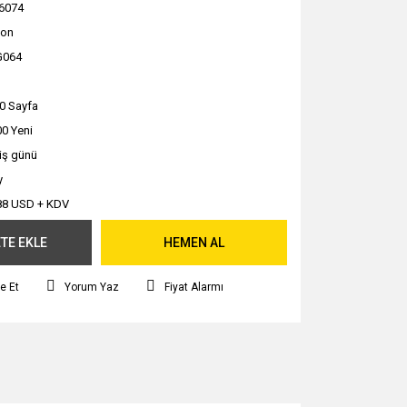
6074
non
G064
0 Sayfa
0 Yeni
 iş günü
y
88 USD + KDV
TE EKLE
HEMEN AL
e Et
Yorum Yaz
Fiyat Alarmı