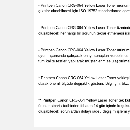
- Printpen Canon CRG-064 Yellow Laser Toner ürünümüz 
çıktılar alınabilmesi için ISO 19752 standartlarına gör
- Printpen Canon CRG-064 Yellow Laser Toner üzerinde 
oluşabilecek her hangi bir sorunun tekrar etmemesi içi
- Printpen Canon CRG-064 Yellow Laser Toner ürünümü
uyum içerisinde çalışarak en iyi sonuçları verebilmesi
tüm kalite testleri yapılarak müşterilerimize ulaştırılm
* Printpen Canon CRG-064 Yellow Laser Toner yaklaşık 
olarak önemli ölçüde değişiklik gösterir. Bilgi için, b
** Printpen Canon CRG-064 Yellow Laser Toner tek kullan
ürünler sipariş tarihinden itibaren 14 gün içinde koşul
oluşabilecek sorunlardan dolayı iade / değişim işlemi
Bu ürünün fiyat bilgisi, resim, ürün açıklamalarında v
her zamanki gibi memnun kaldık.