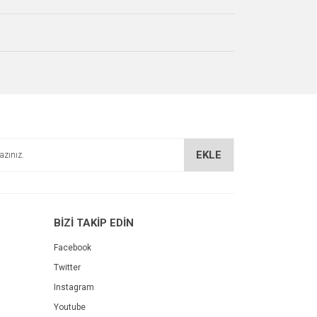
EKLE
BİZİ TAKİP EDİN
Facebook
Twitter
Instagram
Youtube
 CRG-064 Magenta Laser Toner