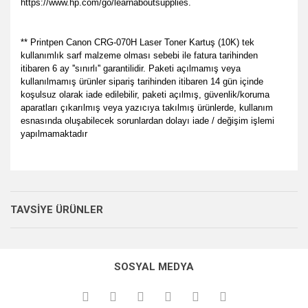
https://www.hp.com/go/learnaboutsupplies.
** Printpen Canon CRG-070H Laser Toner Kartuş (10K) tek
kullanımlık sarf malzeme olması sebebi ile fatura tarihinden
itibaren 6 ay ''sınırlı'' garantilidir. Paketi açılmamış veya
kullanılmamış ürünler sipariş tarihinden itibaren 14 gün içinde
koşulsuz olarak iade edilebilir, paketi açılmış, güvenlik/koruma
aparatları çıkarılmış veya yazıcıya takılmış ürünlerde, kullanım
esnasında oluşabilecek sorunlardan dolayı iade / değişim işlemi
yapılmamaktadır
Bu ürünün fiyat bilgisi, resim, ürün açıklamalarında ve diğer
her zamanki gibi memnun
konularda yetersiz gördüğünüz noktaları öneri formunu
kaldık.
Bu ürüne ilk yorumu siz yapın!
Ürün hakkında henüz soru sorulmamış.
kullanarak tarafımıza iletebilirsiniz.
TAVSİYE ÜRÜNLER
P... E... | 23/08/2024
Görüş ve önerileriniz için teşekkür ederiz.
Yorum Yaz
Soru Sor
Site gayet güzel kullanışlı
Ürün resmi kalitesiz, bozuk veya görüntülenemiyor.
SOSYAL MEDYA
Ürün açıklamasında eksik bilgiler bulunuyor.
Sebahattin Özcan | 18/07/2024
Ürün bilgilerinde hatalar bulunuyor.
Çok iyi ve anlaşılabilir alışveriş
Ürün fiyatı diğer sitelerden daha pahalı.