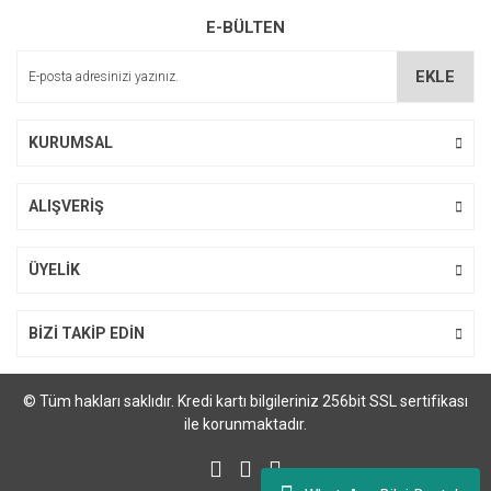
yapabiliyorum
E-BÜLTEN
Bu ürüne benzer farklı alternatifler olmalı.
M... Ö... | 28/02/2024
EKLE
Deneyimini Paylaş
KURUMSAL
Gönder
ALIŞVERİŞ
Printpen Canon CRG-070 Laser Toner Kartuş (3K)
ÜYELİK
688,61 TL
BİZİ TAKİP EDİN
© Tüm hakları saklıdır. Kredi kartı bilgileriniz 256bit SSL sertifikası
ile korunmaktadır.