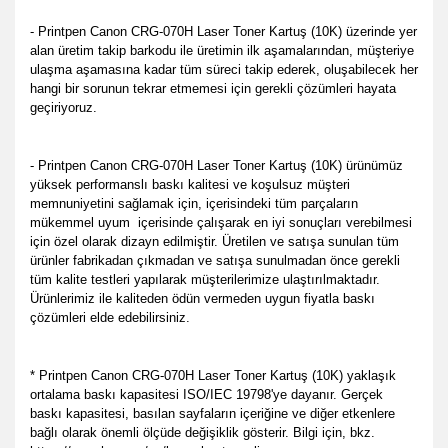
- Printpen Canon CRG-070H Laser Toner Kartuş (10K) üzerinde yer
alan üretim takip barkodu ile üretimin ilk aşamalarından, müşteriye
ulaşma aşamasına kadar tüm süreci takip ederek, oluşabilecek her
hangi bir sorunun tekrar etmemesi için gerekli çözümleri hayata
geçiriyoruz.
- Printpen Canon CRG-070H Laser Toner Kartuş (10K) ürünümüz
yüksek performanslı baskı kalitesi ve koşulsuz müşteri
memnuniyetini sağlamak için, içerisindeki tüm parçaların
mükemmel uyum içerisinde çalışarak en iyi sonuçları verebilmesi
için özel olarak dizayn edilmiştir. Üretilen ve satışa sunulan tüm
ürünler fabrikadan çıkmadan ve satışa sunulmadan önce gerekli
tüm kalite testleri yapılarak müşterilerimize ulaştırılmaktadır.
Ürünlerimiz ile kaliteden ödün vermeden uygun fiyatla baskı
çözümleri elde edebilirsiniz.
* Printpen Canon CRG-070H Laser Toner Kartuş (10K) yaklaşık
ortalama baskı kapasitesi ISO/IEC 19798'ye dayanır. Gerçek
baskı kapasitesi, basılan sayfaların içeriğine ve diğer etkenlere
bağlı olarak önemli ölçüde değişiklik gösterir. Bilgi için, bkz.