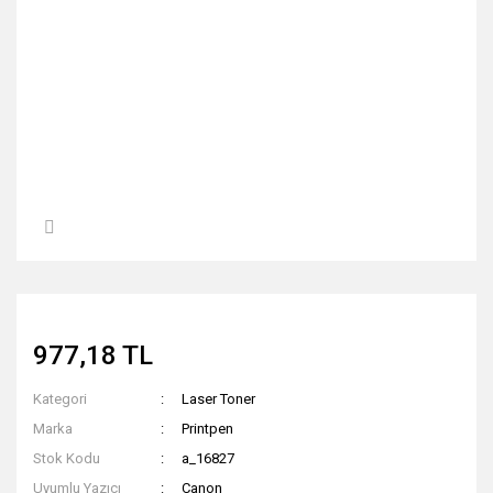
977,18 TL
Kategori
Laser Toner
Marka
Printpen
Stok Kodu
a_16827
Uyumlu Yazıcı
Canon