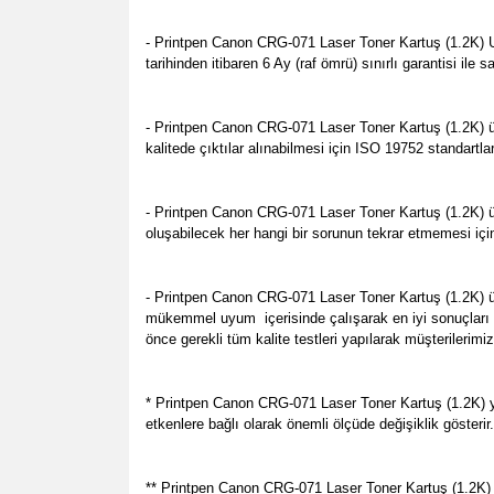
- Printpen Canon CRG-071 Laser Toner Kartuş (1.2K) Ulus
tarihinden itibaren 6 Ay (raf ömrü) sınırlı garantisi il
- Printpen Canon CRG-071 Laser Toner Kartuş (1.2K) ür
kalitede çıktılar alınabilmesi için ISO 19752 standartl
- Printpen Canon CRG-071 Laser Toner Kartuş (1.2K) üz
oluşabilecek her hangi bir sorunun tekrar etmemesi içi
- Printpen Canon CRG-071 Laser Toner Kartuş (1.2K) ü
mükemmel uyum içerisinde çalışarak en iyi sonuçları v
önce gerekli tüm kalite testleri yapılarak müşterilerimi
* Printpen Canon CRG-071 Laser Toner Kartuş (1.2K) ya
etkenlere bağlı olarak önemli ölçüde değişiklik gösterir
** Printpen Canon CRG-071 Laser Toner Kartuş (1.2K) tek