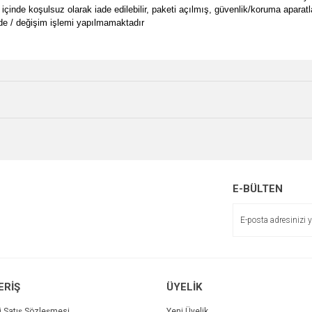
 içinde koşulsuz olarak iade edilebilir, paketi açılmış, güvenlik/koruma aparat
de / değişim işlemi yapılmamaktadır
e diğer konularda yetersiz gördüğünüz noktaları öneri formunu kullanarak tarafımı
Bu ürüne ilk yorumu siz yapın!
Ürün hakkında henüz soru sorulmamış.
r.
Yorum Yaz
Soru Sor
E-BÜLTEN
Gönder
ERİŞ
ÜYELİK
i Satış Sözleşmesi
Yeni Üyelik