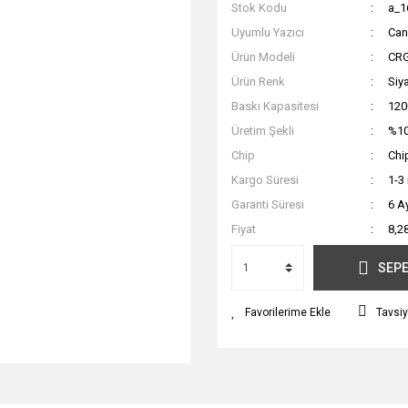
Stok Kodu
a_1
Uyumlu Yazıcı
Ca
Ürün Modeli
CR
Ürün Renk
Siy
Baskı Kapasitesi
120
Üretim Şekli
%10
Chip
Chip
Kargo Süresi
1-3
Garanti Süresi
6 A
Fiyat
8,2
SEPE
Tavsiy