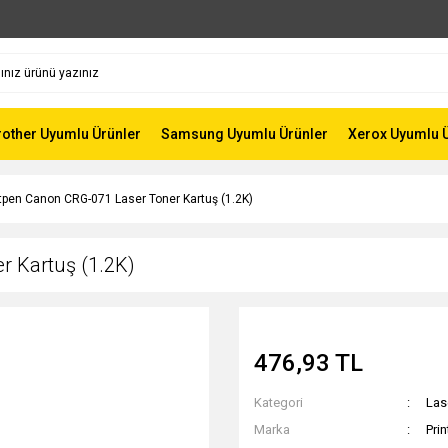
rother Uyumlu Ürünler
Samsung Uyumlu Ürünler
Xerox Uyumlu 
tpen Canon CRG-071 Laser Toner Kartuş (1.2K)
r Kartuş (1.2K)
476,93 TL
Kategori
Las
Marka
Pri