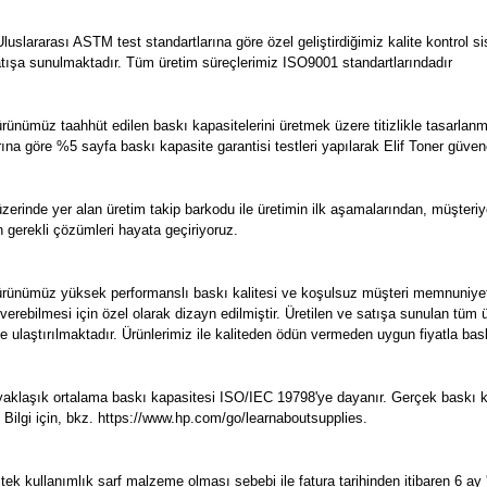
lararası ASTM test standartlarına göre özel geliştirdiğimiz kalite kontrol sist
e satışa sunulmaktadır. Tüm üretim süreçlerimiz ISO9001 standartlarındadır
ünümüz taahhüt edilen baskı kapasitelerini üretmek üzere titizlikle tasarlan
arına göre %5 sayfa baskı kapasite garantisi testleri yapılarak Elif Toner güven
erinde yer alan üretim takip barkodu ile üretimin ilk aşamalarından, müşter
n gerekli çözümleri hayata geçiriyoruz.
rünümüz yüksek performanslı baskı kalitesi ve koşulsuz müşteri memnuniyetin
erebilmesi için özel olarak dizayn edilmiştir. Üretilen ve satışa sunulan tü
ze ulaştırılmaktadır. Ürünlerimiz ile kaliteden ödün vermeden uygun fiyatla bask
klaşık ortalama baskı kapasitesi ISO/IEC 19798'ye dayanır. Gerçek baskı kapa
. Bilgi için, bkz. https://www.hp.com/go/learnaboutsupplies.
 kullanımlık sarf malzeme olması sebebi ile fatura tarihinden itibaren 6 ay ''s