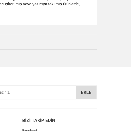
ları çıkarılmış veya yazıcıya takılmış ürünlerde,
za iletebilirsiniz.
EKLE
BİZİ TAKİP EDİN
Facebook