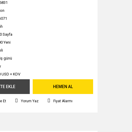
6831
non
G071
ah
0 Sayfa
0 Yeni
li
 iş günü
y
8 USD + KDV
TE EKLE
HEMEN AL
e Et
Yorum Yaz
Fiyat Alarmı