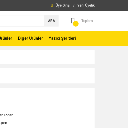
Üye Girişi
/
Yeni Üyelik
ARA
Toplam -
Ürünler
Diger Ürünler
Yazıcı Şeritleri
er Toner
ntpen