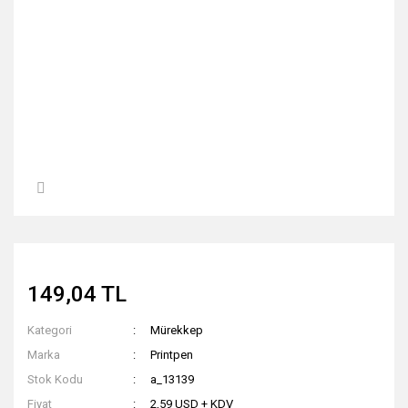
149,04 TL
Kategori
Mürekkep
Marka
Printpen
Stok Kodu
a_13139
Fiyat
2,59 USD + KDV