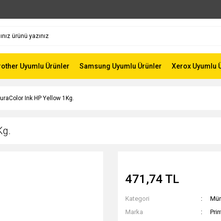
rother Uyumlu Ürünler
Samsung Uyumlu Ürünler
Xerox Uyumlu 
uraColor Ink HP Yellow 1Kg.
Kg.
471,74 TL
Kategori
Mür
Marka
Pri