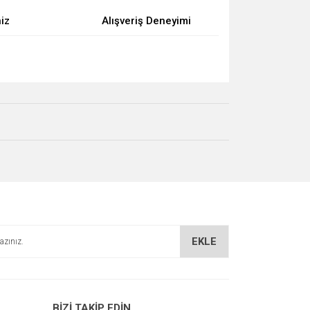
niz
Alışveriş Deneyimi
za iletebilirsiniz.
EKLE
BİZİ TAKİP EDİN