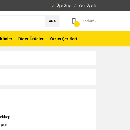
Üye Girişi
/
Yeni Üyelik
ARA
Toplam -
Ürünler
Diger Ürünler
Yazıcı Şeritleri
ekkep
ntpen