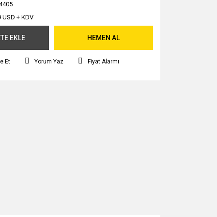
4405
9 USD + KDV
TE EKLE
HEMEN AL
e Et
Yorum Yaz
Fiyat Alarmı