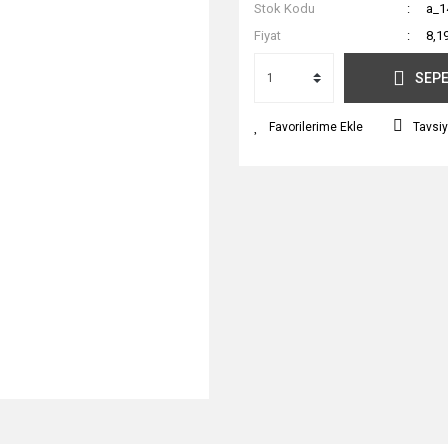
Stok Kodu
a_1
Fiyat
8,1
SEPE
Tavsiy