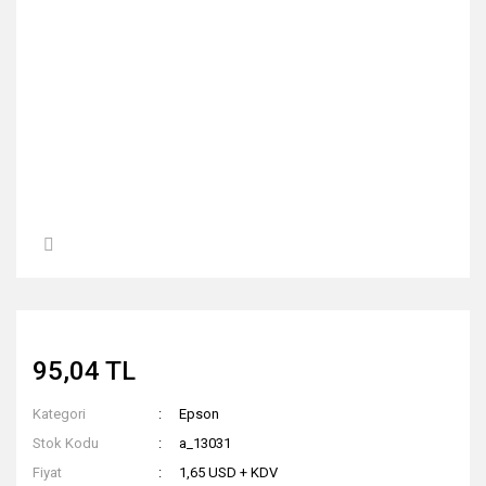
95,04 TL
Kategori
Epson
Stok Kodu
a_13031
Fiyat
1,65 USD + KDV