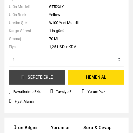
Ürün Modeli
GT52XLY
Ürün Renk
Yellow
Üretim Şekli
%100 Yeni Muadil
Kargo Süresi
1 iş günü
Gramaj
70 ML
Fiyat
1,25 USD + KDV
SEPETE EKLE
HEMEN AL
Tavsiye Et
Yorum Yaz
Fiyat Alarmı
Ürün Bilgisi
Yorumlar
Soru & Cevap
Öne