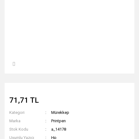
71,71 TL
Kategori
Mürekkep
Marka
Printpen
Stok Kodu
a_14178
Uyumlu Yazıcı
Hp