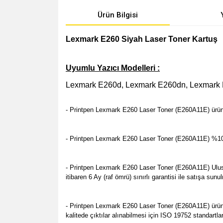
Ürün Bilgisi
Lexmark E260 Siyah Laser Toner Kartuş
Uyumlu Yazıcı Modelleri :
Lexmark E260d, Lexmark E260dn, Lexmark 
- Printpen Lexmark E260 Laser Toner (E260A11E) ürünü
- Printpen Lexmark E260 Laser Toner (E260A11E) %100 Ye
- Printpen Lexmark E260 Laser Toner (E260A11E) Uluslara
itibaren 6 Ay (raf ömrü) sınırlı garantisi ile satışa s
- Printpen Lexmark E260 Laser Toner (E260A11E) ürünüm
kalitede çıktılar alınabilmesi için ISO 19752 standartl