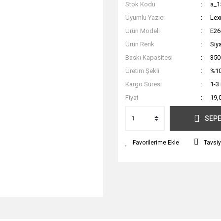
Stok Kodu
a_1
Uyumlu Yazıcı
Lex
Ürün Modeli
E26
Ürün Renk
Siy
Baskı Kapasitesi
350
Üretim Şekli
%10
Kargo Süresi
1-3
Fiyat
19,
SEPE
Tavsiy