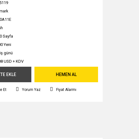
5119
mark
0A11E
ah
0 Sayfa
0 Yeni
 iş günü
08 USD + KDV
TE EKLE
HEMEN AL
e Et
Yorum Yaz
Fiyat Alarmı