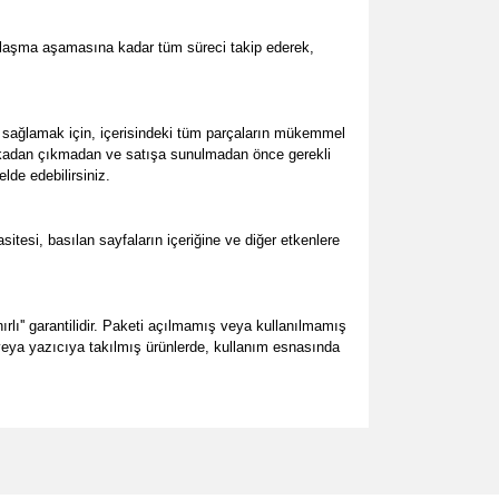
 ulaşma aşamasına kadar tüm süreci takip ederek,
sağlamak için, içerisindeki tüm parçaların mükemmel
abrikadan çıkmadan ve satışa sunulmadan önce gerekli
lde edebilirsiniz.
esi, basılan sayfaların içeriğine ve diğer etkenlere
rlı'' garantilidir. Paketi açılmamış veya kullanılmamış
ş veya yazıcıya takılmış ürünlerde, kullanım esnasında
za iletebilirsiniz.