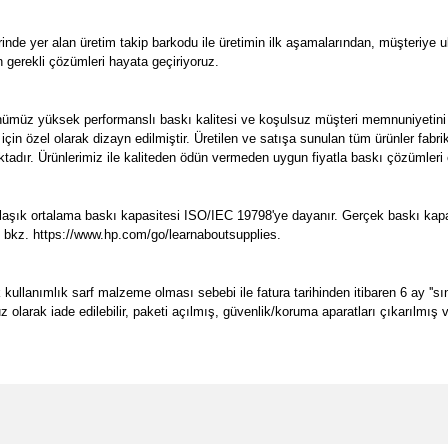
nde yer alan üretim takip barkodu ile üretimin ilk aşamalarından, müşteriye
n gerekli çözümleri hayata geçiriyoruz.
ümüz yüksek performanslı baskı kalitesi ve koşulsuz müşteri memnuniyetini 
 için özel olarak dizayn edilmiştir. Üretilen ve satışa sunulan tüm ürünler f
aktadır. Ürünlerimiz ile kaliteden ödün vermeden uygun fiyatla baskı çözümleri e
ık ortalama baskı kapasitesi ISO/IEC 19798'ye dayanır. Gerçek baskı kapasit
in, bkz. https://www.hp.com/go/learnaboutsupplies.
lanımlık sarf malzeme olması sebebi ile fatura tarihinden itibaren 6 ay ''sını
suz olarak iade edilebilir, paketi açılmış, güvenlik/koruma aparatları çıkarılmı
e diğer konularda yetersiz gördüğünüz noktaları öneri formunu kullanarak tarafımı
Bu ürüne ilk yorumu siz yapın!
Ürün hakkında henüz soru sorulmamış.