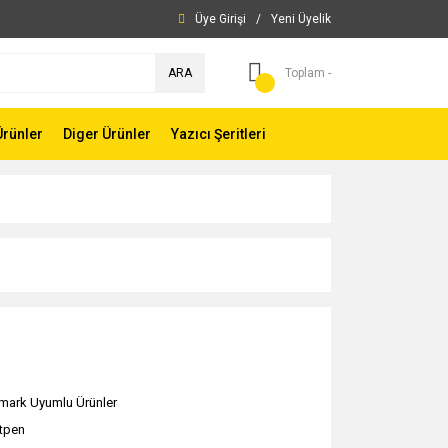
Üye Girişi
/
Yeni Üyelik
ARA
Toplam -
Ürünler
Diger Ürünler
Yazıcı Şeritleri
mark Uyumlu Ürünler
ntpen