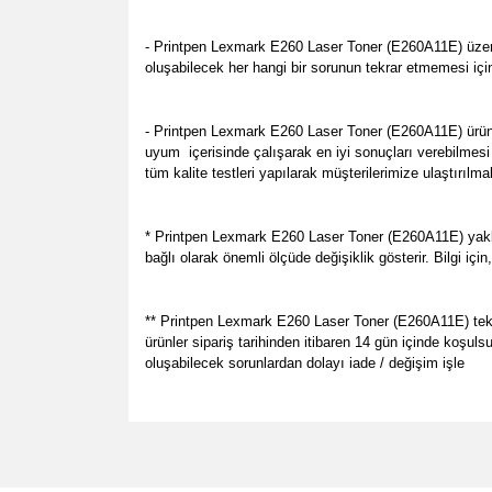
- Printpen Lexmark E260 Laser Toner (E260A11E) üzeri
oluşabilecek her hangi bir sorunun tekrar etmemesi içi
- Printpen Lexmark E260 Laser Toner (E260A11E) ürün
uyum içerisinde çalışarak en iyi sonuçları verebilmesi
tüm kalite testleri yapılarak müşterilerimize ulaştırılm
* Printpen Lexmark E260 Laser Toner (E260A11E) yaklaş
bağlı olarak önemli ölçüde değişiklik gösterir. Bilgi iç
** Printpen Lexmark E260 Laser Toner (E260A11E) tek kul
ürünler sipariş tarihinden itibaren 14 gün içinde koşul
oluşabilecek sorunlardan dolayı iade / değişim işle
Bu ürünün fiyat bilgisi, resim, ürün açıklamalarında v
her zamanki gibi memnun kaldık.
Görüş ve önerileriniz için teşekkür ederiz.
P... E... | 23/08/2024