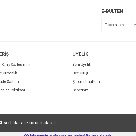
r.
Yorum Yaz
Soru Sor
E-BÜLTEN
ERİŞ
ÜYELİK
i Satış Sözleşmesi
Yeni Üyelik
ve Güvenlik
Üye Girişi
Gönder
İade Şartları
Şifremi Unuttum
eriler Politikası
Sepetiniz
SL sertifikası ile korunmaktadır.