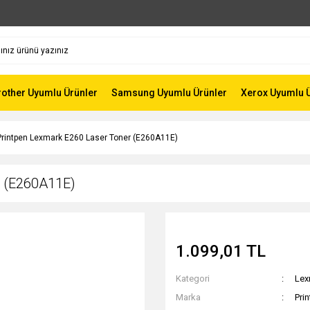
rother Uyumlu Ürünler
Samsung Uyumlu Ürünler
Xerox Uyumlu 
Printpen Lexmark E260 Laser Toner (E260A11E)
r (E260A11E)
1.099,01 TL
Kategori
Lex
Marka
Pri