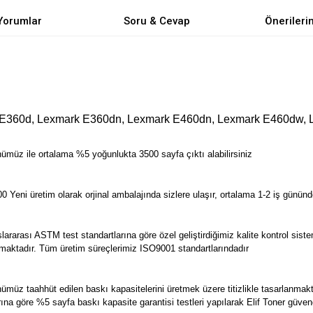
Yorumlar
Soru & Cevap
Önerileri
E360d, Lexmark E360dn, Lexmark E460dn, Lexmark E460dw, 
müz ile ortalama %5 yoğunlukta 3500 sayfa çıktı alabilirsiniz
ni üretim olarak orjinal ambalajında sizlere ulaşır, ortalama 1-2 iş gününde 
rası ASTM test standartlarına göre özel geliştirdiğimiz kalite kontrol sistemim
unulmaktadır. Tüm üretim süreçlerimiz ISO9001 standartlarındadır
üz taahhüt edilen baskı kapasitelerini üretmek üzere titizlikle tasarlanmak
arına göre %5 sayfa baskı kapasite garantisi testleri yapılarak Elif Toner güven