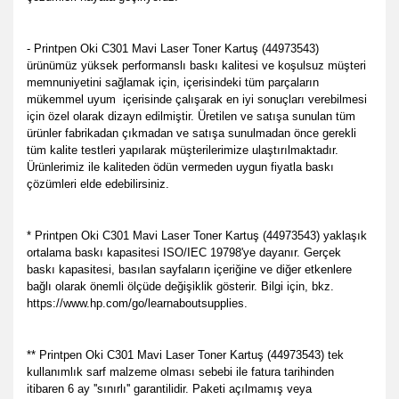
- Printpen Oki C301 Mavi Laser Toner Kartuş (44973543)
ürünümüz yüksek performanslı baskı kalitesi ve koşulsuz müşteri
memnuniyetini sağlamak için, içerisindeki tüm parçaların
mükemmel uyum içerisinde çalışarak en iyi sonuçları verebilmesi
için özel olarak dizayn edilmiştir. Üretilen ve satışa sunulan tüm
ürünler fabrikadan çıkmadan ve satışa sunulmadan önce gerekli
tüm kalite testleri yapılarak müşterilerimize ulaştırılmaktadır.
Ürünlerimiz ile kaliteden ödün vermeden uygun fiyatla baskı
çözümleri elde edebilirsiniz.
* Printpen Oki C301 Mavi Laser Toner Kartuş (44973543) yaklaşık
ortalama baskı kapasitesi ISO/IEC 19798'ye dayanır. Gerçek
baskı kapasitesi, basılan sayfaların içeriğine ve diğer etkenlere
bağlı olarak önemli ölçüde değişiklik gösterir. Bilgi için, bkz.
https://www.hp.com/go/learnaboutsupplies.
** Printpen Oki C301 Mavi Laser Toner Kartuş (44973543) tek
kullanımlık sarf malzeme olması sebebi ile fatura tarihinden
itibaren 6 ay ''sınırlı'' garantilidir. Paketi açılmamış veya