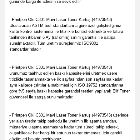
gününde kargo ile adresinize sevk edilir
- Printpen Oki C301 Mavi Laser Toner Kartuş (44973543)
Uluslararası ASTM test standartlarına göre özel geliştirdiğimiz
kalite kontrol sistemimiz ile titizlikle kontrol edilmekte ve fatura
tarihinden itibaren 6 Ay (raf ömrü) sınırlı garantisi ile satışa
sunulmaktadır. Tüm üretim süreçlerimiz ISO9001
standartlarındadır
- Printpen Oki C301 Mavi Laser Toner Kartuş (44973543)
ürünümüz taahhüt edilen baskı kapasitelerini üretmek üzere
titizlikle tasarlanmakta ve ilk sayfasından son sayfasına kadar
aynı kalitede çıktılar alınabilmesi için ISO 19752 standartlarına
göre %5 sayfa baskı kapasite garantisi testleri yapılarak Elif Toner
güvencesi ile satışa sunulmaktadır.
- Printpen Oki C301 Mavi Laser Toner Kartuş (44973543) üzerinde
yer alan üretim takip barkodu ile üretimin ilk aşamalarından,
müşteriye ulaşma aşamasına kadar tüm süreci takip ederek,
oluşabilecek her hangi bir sorunun tekrar etmemesi için gerekli
çözümleri hayata geçiriyoruz.