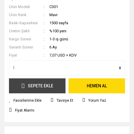
Ürün Modeli
C301
Ürün Renk
Mavi
Baskı Kapasitesi
1500 sayfa
Üretim Şekli
%100 yeni
Kargo Süresi
1-3 iş günü
Garanti Süresi
6 Ay
Fiyat
7,07 USD + KDV
SEPETE EKLE
HEMEN AL
Tavsiye Et
Yorum Yaz
Fiyat Alarmı