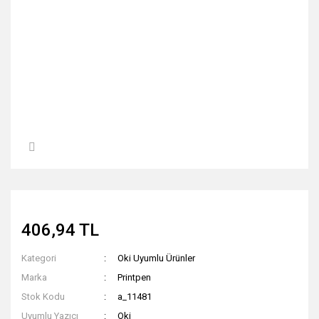
406,94 TL
Kategori
Oki Uyumlu Ürünler
Marka
Printpen
Stok Kodu
a_11481
Uyumlu Yazıcı
Oki