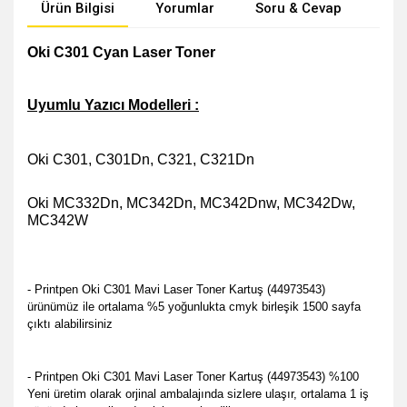
Ürün Bilgisi
Yorumlar
Soru & Cevap
Öne
Oki C301 Cyan Laser Toner
Uyumlu Yazıcı Modelleri :
Oki C301, C301Dn, C321, C321Dn
Oki MC332Dn, MC342Dn, MC342Dnw, MC342Dw,
MC342W
- Printpen Oki C301 Mavi Laser Toner Kartuş (44973543)
ürünümüz ile ortalama %5 yoğunlukta cmyk birleşik 1500 sayfa
çıktı alabilirsiniz
- Printpen Oki C301 Mavi Laser Toner Kartuş (44973543) %100
Yeni üretim olarak orjinal ambalajında sizlere ulaşır, ortalama 1 iş