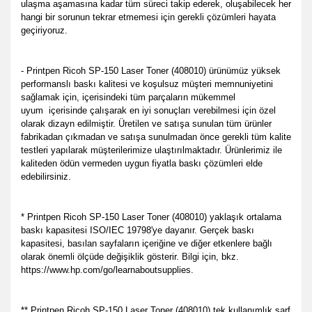
ulaşma aşamasına kadar tüm süreci takip ederek, oluşabilecek her
hangi bir sorunun tekrar etmemesi için gerekli çözümleri hayata
geçiriyoruz.
- Printpen Ricoh SP-150 Laser Toner (408010) ürünümüz yüksek
performanslı baskı kalitesi ve koşulsuz müşteri memnuniyetini
sağlamak için, içerisindeki tüm parçaların mükemmel
uyum içerisinde çalışarak en iyi sonuçları verebilmesi için özel
olarak dizayn edilmiştir. Üretilen ve satışa sunulan tüm ürünler
fabrikadan çıkmadan ve satışa sunulmadan önce gerekli tüm kalite
testleri yapılarak müşterilerimize ulaştırılmaktadır. Ürünlerimiz ile
kaliteden ödün vermeden uygun fiyatla baskı çözümleri elde
edebilirsiniz.
* Printpen Ricoh SP-150 Laser Toner (408010) yaklaşık ortalama
baskı kapasitesi ISO/IEC 19798'ye dayanır. Gerçek baskı
kapasitesi, basılan sayfaların içeriğine ve diğer etkenlere bağlı
olarak önemli ölçüde değişiklik gösterir. Bilgi için, bkz.
https://www.hp.com/go/learnaboutsupplies.
** Printpen Ricoh SP-150 Laser Toner (408010) tek kullanımlık sarf