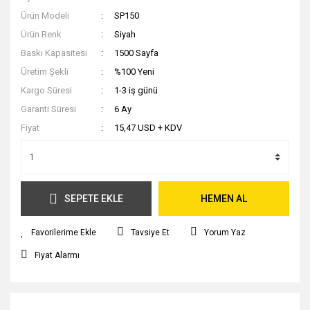
Ürün Modeli
SP150
Ürün Renk
Siyah
Baskı Kapasitesi
1500 Sayfa
Üretim Şekli
%100 Yeni
Kargo Süresi
1-3 iş günü
Garanti Süresi
6 Ay
Fiyat
15,47 USD + KDV
SEPETE EKLE
HEMEN AL
Tavsiye Et
Yorum Yaz
Fiyat Alarmı