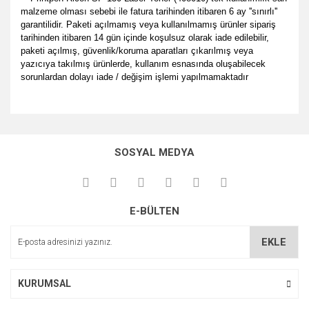
malzeme olması sebebi ile fatura tarihinden itibaren 6 ay ''sınırlı''
garantilidir. Paketi açılmamış veya kullanılmamış ürünler sipariş
tarihinden itibaren 14 gün içinde koşulsuz olarak iade edilebilir,
paketi açılmış, güvenlik/koruma aparatları çıkarılmış veya
yazıcıya takılmış ürünlerde, kullanım esnasında oluşabilecek
sorunlardan dolayı iade / değişim işlemi yapılmamaktadır
Bu ürünün fiyat bilgisi, resim, ürün açıklamalarında ve diğer
her zamanki gibi memnun
konularda yetersiz gördüğünüz noktaları öneri formunu
kaldık.
Bu ürüne ilk yorumu siz yapın!
Ürün hakkında henüz soru sorulmamış.
kullanarak tarafımıza iletebilirsiniz.
SOSYAL MEDYA
P... E... | 23/08/2024
Görüş ve önerileriniz için teşekkür ederiz.
Yorum Yaz
Soru Sor
Site gayet güzel kullanışlı
Ürün resmi kalitesiz, bozuk veya görüntülenemiyor.
E-BÜLTEN
Ürün açıklamasında eksik bilgiler bulunuyor.
Sebahattin Özcan | 18/07/2024
Ürün bilgilerinde hatalar bulunuyor.
EKLE
Çok iyi ve anlaşılabilir alışveriş
Ürün fiyatı diğer sitelerden daha pahalı.
yapabiliyorum
Bu ürüne benzer farklı alternatifler olmalı.
KURUMSAL
M... Ö... | 28/02/2024