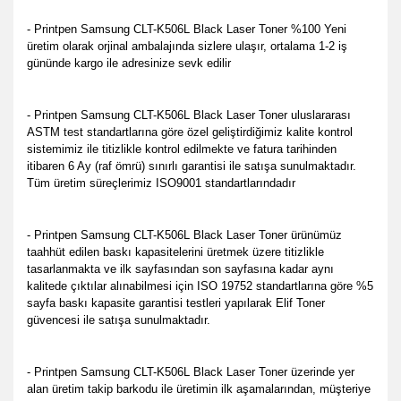
- Printpen Samsung CLT-K506L Black Laser Toner %100 Yeni
üretim olarak orjinal ambalajında sizlere ulaşır, ortalama 1-2 iş
gününde kargo ile adresinize sevk edilir
-
Printpen Samsung CLT-K506L Black Laser Toner
u
luslararası
ASTM test standartlarına göre özel geliştirdiğimiz kalite kontrol
sistemimiz ile titizlikle kontrol edilmekte
ve fatura tarihinden
itibaren 6 Ay (raf ömrü) sınırlı garantisi ile satışa sunulmaktadır.
Tüm üretim süreçlerimiz ISO9001 standartlarındadır
- Printpen Samsung CLT-K506L Black Laser Toner ürünümüz
taahhüt edilen baskı kapasitelerini üretmek üzere titizlikle
tasarlanmakta ve ilk sayfasından son sayfasına kadar aynı
kalitede çıktılar alınabilmesi için ISO 19752 standartlarına göre %5
sayfa baskı kapasite garantisi testleri yapılarak Elif Toner
güvencesi ile satışa sunulmaktadır.
- Printpen Samsung CLT-K506L Black Laser Toner üzerinde yer
alan üretim takip barkodu ile üretimin ilk aşamalarından, müşteriye