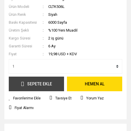
Ürün Modeli
CLTK506L
Ürün Renk
Siyah
Baskı Kapasitesi
6000 Sayfa
Üretim Şekli
%100 Yeni Muadil
Kargo Süresi
2 iş günü
Garanti Süresi
6 Ay
Fiyat
19,98 USD + KDV
SEPETE EKLE
HEMEN AL
Tavsiye Et
Yorum Yaz
Fiyat Alarmı