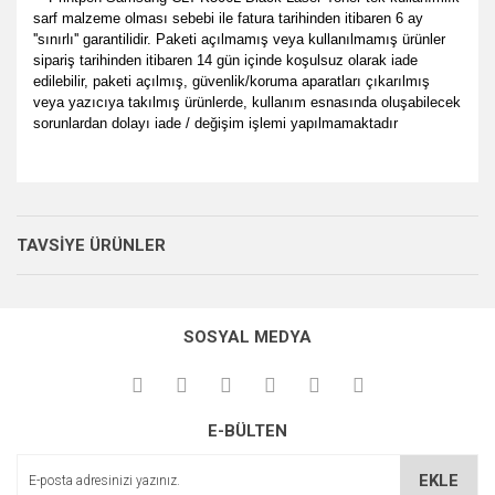
sarf malzeme olması sebebi ile fatura tarihinden itibaren 6 ay
''sınırlı'' garantilidir. Paketi açılmamış veya kullanılmamış ürünler
sipariş tarihinden itibaren 14 gün içinde koşulsuz olarak iade
edilebilir, paketi açılmış, güvenlik/koruma aparatları çıkarılmış
veya yazıcıya takılmış ürünlerde, kullanım esnasında oluşabilecek
sorunlardan dolayı iade / değişim işlemi yapılmamaktadır
Bu ürünün fiyat bilgisi, resim, ürün açıklamalarında ve diğer
her zamanki gibi memnun
konularda yetersiz gördüğünüz noktaları öneri formunu
kaldık.
Bu ürüne ilk yorumu siz yapın!
Ürün hakkında henüz soru sorulmamış.
kullanarak tarafımıza iletebilirsiniz.
TAVSİYE ÜRÜNLER
P... E... | 23/08/2024
Görüş ve önerileriniz için teşekkür ederiz.
Yorum Yaz
Soru Sor
Site gayet güzel kullanışlı
Ürün resmi kalitesiz, bozuk veya görüntülenemiyor.
SOSYAL MEDYA
Ürün açıklamasında eksik bilgiler bulunuyor.
Sebahattin Özcan | 18/07/2024
Ürün bilgilerinde hatalar bulunuyor.
Çok iyi ve anlaşılabilir alışveriş
Ürün fiyatı diğer sitelerden daha pahalı.
yapabiliyorum
E-BÜLTEN
Bu ürüne benzer farklı alternatifler olmalı.
M... Ö... | 28/02/2024
EKLE