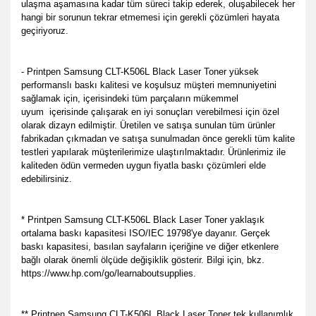
ulaşma aşamasına kadar tüm süreci takip ederek, oluşabilecek her
hangi bir sorunun tekrar etmemesi için gerekli çözümleri hayata
geçiriyoruz.
- Printpen Samsung CLT-K506L Black Laser Toner yüksek
performanslı baskı kalitesi ve koşulsuz müşteri memnuniyetini
sağlamak için, içerisindeki tüm parçaların mükemmel
uyum
içerisinde çalışarak en iyi sonuçları verebilmesi için özel
olarak dizayn edilmiştir. Üretilen ve satışa sunulan tüm ürünler
fabrikadan çıkmadan ve satışa sunulmadan önce gerekli tüm kalite
testleri yapılarak müşterilerimize ulaştırılmaktadır. Ürünlerimiz ile
kaliteden ödün vermeden uygun fiyatla baskı çözümleri elde
edebilirsiniz.
* Printpen Samsung CLT-K506L Black Laser Toner yaklaşık
ortalama baskı kapasitesi ISO/IEC 19798'ye dayanır. Gerçek
baskı kapasitesi, basılan sayfaların içeriğine ve diğer etkenlere
bağlı olarak önemli ölçüde değişiklik gösterir. Bilgi için, bkz.
https://www.hp.com/go/learnaboutsupplies.
** Printpen Samsung CLT-K506L Black Laser Toner tek kullanımlık