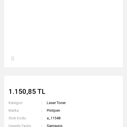
1.150,85 TL
Kategori
Laser Toner
Marka
Printpen
Stok Kodu
a_11548
Uyumlu Yazıcı
Samsung