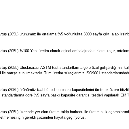
uş (205L) ürünümüz ile ortalama %5 yoğunlukta 5000 sayfa çıktı alabilirsini
 (205L) %100 Yeni üretim olarak orjinal ambalajında sizlere ulaşır, ortalama
rtuş (205L)
Uluslararası ASTM test standartlarına göre özel geliştirdiğimiz kalit
tisi ile satışa sunulmaktadır. Tüm üretim süreçlerimiz ISO9001 standartlarındadı
ş (205L) ürünümüz taahhüt edilen baskı kapasitelerini üretmek üzere titizli
2 standartlarına göre %5 sayfa baskı kapasite garantisi testleri yapılarak Elif
uş (205L) üzerinde yer alan üretim takip barkodu ile üretimin ilk aşamaları
 etmemesi için gerekli çözümleri hayata geçiriyoruz.