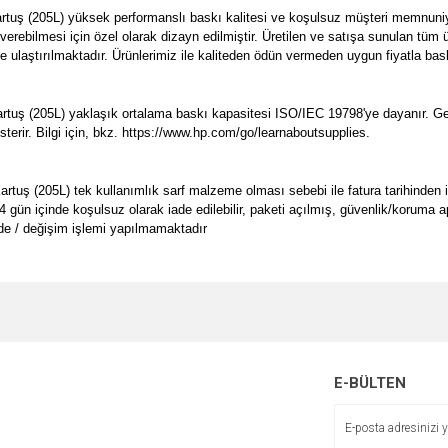
uş (205L) yüksek performanslı baskı kalitesi ve koşulsuz müşteri memnuniyet
ı verebilmesi için özel olarak dizayn edilmiştir. Üretilen ve satışa sunulan t
ze ulaştırılmaktadır. Ürünlerimiz ile kaliteden ödün vermeden uygun fiyatla bask
uş (205L) yaklaşık ortalama baskı kapasitesi ISO/IEC 19798'ye dayanır. Gerç
sterir. Bilgi için, bkz. https://www.hp.com/go/learnaboutsupplies.
 (205L) tek kullanımlık sarf malzeme olması sebebi ile fatura tarihinden itibar
14 gün içinde koşulsuz olarak iade edilebilir, paketi açılmış, güvenlik/koruma a
de / değişim işlemi yapılmamaktadır
e diğer konularda yetersiz gördüğünüz noktaları öneri formunu kullanarak tarafımı
Bu ürüne ilk yorumu siz yapın!
Ürün hakkında henüz soru sorulmamış.
r.
Yorum Yaz
Soru Sor
E-BÜLTEN