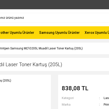
rother Uyumlu Ürünler
Samsung Uyumlu Ürünler
Xerox Uyumlu 
rintpen Samsung MLT-D205L Muadil Laser Toner Kartuş (205L)
l Laser Toner Kartuş (205L)
838,08 TL
Kategori
Las
Marka
Pri