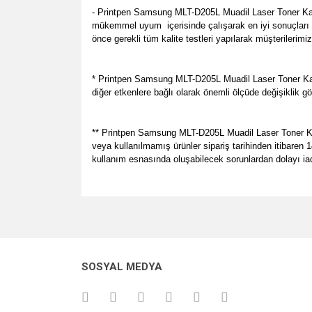
- Printpen Samsung MLT-D205L Muadil Laser Toner Kart
mükemmel uyum
içerisinde çalışarak en iyi sonuçlar
önce gerekli tüm kalite testleri yapılarak müşterilerimi
* Printpen Samsung MLT-D205L Muadil Laser Toner Kart
diğer etkenlere bağlı olarak önemli ölçüde değişiklik gö
** Printpen Samsung MLT-D205L Muadil Laser Toner Kartuş
veya kullanılmamış ürünler sipariş tarihinden itibaren 
kullanım esnasında oluşabilecek sorunlardan dolayı ia
Bu ürünün fiyat bilgisi, resim, ürün açıklamalarında v
her zamanki gibi memnun kaldık.
Görüş ve önerileriniz için teşekkür ederiz.
P... E... | 23/08/2024
Ürün resmi kalitesiz, bozuk veya görüntülenemiyo
Site gayet güzel kullanışlı
SOSYAL MEDYA
Ürün açıklamasında eksik bilgiler bulunuyor.
Sebahattin Özcan | 18/07/2024
Ürün bilgilerinde hatalar bulunuyor.
Ürün fiyatı diğer sitelerden daha pahalı.