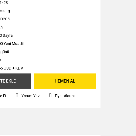
1423
msung
TD205L
ah
0 Sayfa
0 Yeni Muadil
ş günü
y
55 USD + KDV
TE EKLE
HEMEN AL
e Et
Yorum Yaz
Fiyat Alarmı