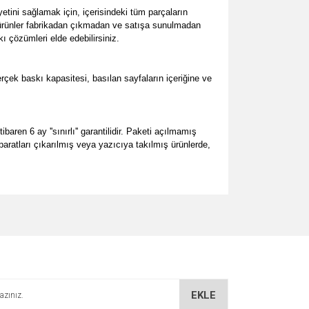
ini sağlamak için, içerisindeki tüm parçaların
üm ürünler fabrikadan çıkmadan ve satışa sunulmadan
ı çözümleri elde edebilirsiniz.
ek baskı kapasitesi, basılan sayfaların içeriğine ve
en 6 ay ''sınırlı'' garantilidir. Paketi açılmamış
paratları çıkarılmış veya yazıcıya takılmış ürünlerde,
za iletebilirsiniz.
EKLE