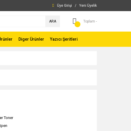
Üye Girişi
/
Yeni Üyelik
ARA
Toplam -
Ürünler
Diger Ürünler
Yazıcı Şeritleri
er Toner
ntpen