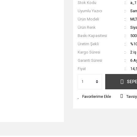
Stok Kodu
a_1
Uyumlu Yazıcı
Sa
Ürün Modeli
ML
Ürün Renk
Siy
Baskı Kapasitesi
500
Üretim Şekli
%10
Kargo Süresi
2 i
Garanti Süresi
6 A
Fiyat
14,
SEPE
Tavsiy