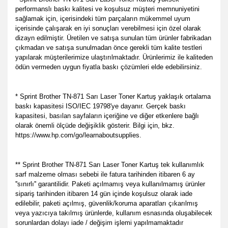
performanslı baskı kalitesi ve koşulsuz müşteri memnuniyetini
sağlamak için, içerisindeki tüm parçaların mükemmel uyum
içerisinde çalışarak en iyi sonuçları verebilmesi için özel olarak
dizayn edilmiştir. Üretilen ve satışa sunulan tüm ürünler fabrikadan
çıkmadan ve satışa sunulmadan önce gerekli tüm kalite testleri
yapılarak müşterilerimize ulaştırılmaktadır. Ürünlerimiz ile kaliteden
ödün vermeden uygun fiyatla baskı çözümleri elde edebilirsiniz.
* Sprint Brother TN-871 Sarı Laser Toner Kartuş yaklaşık ortalama
baskı kapasitesi ISO/IEC 19798'ye dayanır. Gerçek baskı
kapasitesi, basılan sayfaların içeriğine ve diğer etkenlere bağlı
olarak önemli ölçüde değişiklik gösterir. Bilgi için, bkz.
https://www.hp.com/go/learnaboutsupplies.
** Sprint Brother TN-871 Sarı Laser Toner Kartuş tek kullanımlık
sarf malzeme olması sebebi ile fatura tarihinden itibaren 6 ay
''sınırlı'' garantilidir. Paketi açılmamış veya kullanılmamış ürünler
sipariş tarihinden itibaren 14 gün içinde koşulsuz olarak iade
edilebilir, paketi açılmış, güvenlik/koruma aparatları çıkarılmış
veya yazıcıya takılmış ürünlerde, kullanım esnasında oluşabilecek
sorunlardan dolayı iade / değişim işlemi yapılmamaktadır