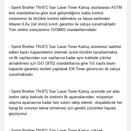
- Sprint Brother TN-871 Sarı Laser Toner Kartuş u
luslararası ASTM
test standartlarına göre özel geliştirdiğimiz kalite kontrol
sistemimiz ile titizlikle kontrol edilmekte
ve fatura tarihinden
itibaren 6 Ay (raf ömrü) sınırlı garantisi ile satışa sunulmaktadır.
Tüm üretim süreçlerimiz ISO9001 standartlarındadır
- Sprint Brother TN-871 Sarı Laser Toner Kartuş ürünümüz taahhüt
edilen baskı kapasitelerini üretmek üzere titizlikle tasarlanmakta
ve ilk sayfasından son sayfasına kadar aynı kalitede çıktılar
alınabilmesi için ISO 19752 standartlarına göre %5 sayfa baskı
kapasite garantisi testleri yapılarak Elif Toner güvencesi ile satışa
sunulmaktadır.
- Sprint Brother TN-871 Sarı Laser Toner Kartuş üzerinde yer alan
üretim takip barkodu ile üretimin ilk aşamalarından, müşteriye
ulaşma aşamasına kadar tüm süreci takip ederek, oluşabilecek her
hangi bir sorunun tekrar etmemesi için gerekli çözümleri hayata
geçiriyoruz.
- Sprint Brother TN-871 Sarı Laser Toner Kartuş yüksek