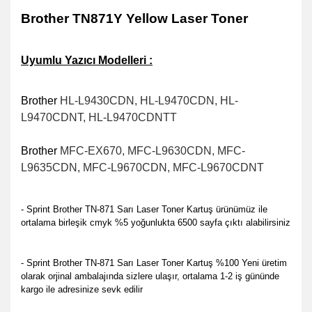
Brother TN871Y Yellow Laser Toner
Uyumlu Yazıcı Modelleri :
Brother
HL-L9430CDN,
HL-L9470CDN,
HL-
L9470CDNT,
HL-L9470CDNTT
Brother
MFC-EX670,
MFC-L9630CDN,
MFC-
L9635CDN,
MFC-L9670CDN,
MFC-L9670CDNT
- Sprint Brother TN-871 Sarı Laser Toner Kartuş ürünümüz ile
ortalama birleşik cmyk %5 yoğunlukta 6500 sayfa çıktı alabilirsiniz
- Sprint Brother TN-871 Sarı Laser Toner Kartuş %100 Yeni üretim
olarak orjinal ambalajında sizlere ulaşır, ortalama 1-2 iş gününde
kargo ile adresinize sevk edilir