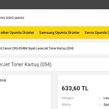
rother Uyumlu Ürünler
Samsung Uyumlu Ürünler
Xerox Uyumlu 
int Canon CRG-054BK Siyah LaserJet Toner Kartuş (054)
rJet Toner Kartuş (054)
633,60 TL
Kategori
Las
Marka
Spr