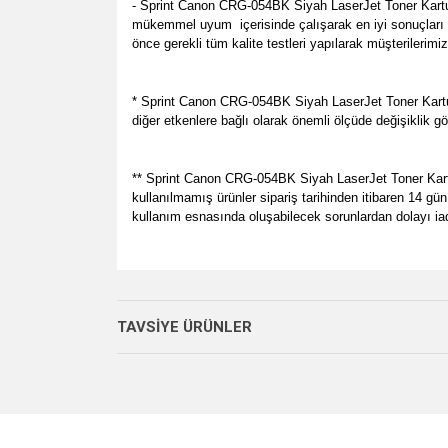
- Sprint Canon CRG-054BK Siyah LaserJet Toner Kartuş
mükemmel uyum
içerisinde çalışarak en iyi sonuçlar
önce gerekli tüm kalite testleri yapılarak müşterilerimi
* Sprint Canon CRG-054BK Siyah LaserJet Toner Kartuş
diğer etkenlere bağlı olarak önemli ölçüde değişiklik gö
** Sprint Canon CRG-054BK Siyah LaserJet Toner Kartuş (
kullanılmamış ürünler sipariş tarihinden itibaren 14 gün
kullanım esnasında oluşabilecek sorunlardan dolayı ia
Bu ürünün fiyat bilgisi, resim, ürün açıklamalarında v
her zamanki gibi memnun kaldık.
Görüş ve önerileriniz için teşekkür ederiz.
P... E... | 23/08/2024
TAVSİYE ÜRÜNLER
Ürün resmi kalitesiz, bozuk veya görüntülenemiyo
Site gayet güzel kullanışlı
Ürün açıklamasında eksik bilgiler bulunuyor.
Sebahattin Özcan | 18/07/2024
Ürün bilgilerinde hatalar bulunuyor.
Ürün fiyatı diğer sitelerden daha pahalı.