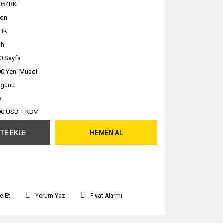
054BK
non
4BK
ah
0 Sayfa
0 Yeni Muadil
ş günü
y
00 USD + KDV
TE EKLE
HEMEN AL
e Et
Yorum Yaz
Fiyat Alarmı