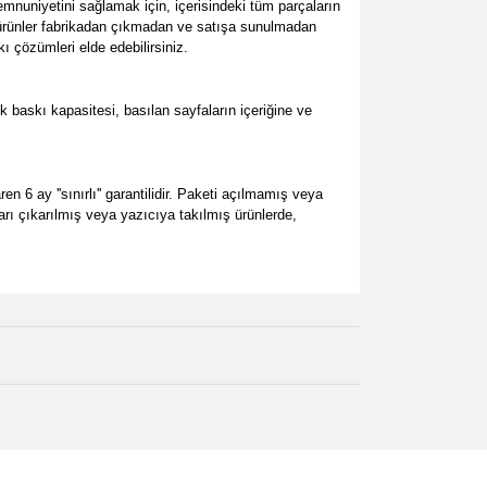
nuniyetini sağlamak için, içerisindeki tüm parçaların
üm ürünler fabrikadan çıkmadan ve satışa sunulmadan
ı çözümleri elde edebilirsiniz.
baskı kapasitesi, basılan sayfaların içeriğine ve
 6 ay ''sınırlı'' garantilidir. Paketi açılmamış veya
ları çıkarılmış veya yazıcıya takılmış ürünlerde,
za iletebilirsiniz.