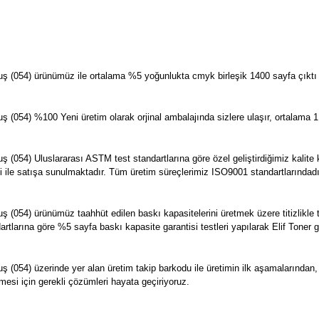
 (054) ürünümüz ile ortalama %5 yoğunlukta cmyk birleşik 1400 sayfa çıktı al
054) %100 Yeni üretim olarak orjinal ambalajında sizlere ulaşır, ortalama 1 
54) Uluslararası ASTM test standartlarına göre özel geliştirdiğimiz kalite kon
tisi ile satışa sunulmaktadır. Tüm üretim süreçlerimiz ISO9001 standartlarındadı
(054) ürünümüz taahhüt edilen baskı kapasitelerini üretmek üzere titizlikle
dartlarına göre %5 sayfa baskı kapasite garantisi testleri yapılarak Elif Toner 
 (054) üzerinde yer alan üretim takip barkodu ile üretimin ilk aşamalarında
mesi için gerekli çözümleri hayata geçiriyoruz.