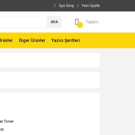
Üye Girişi
/
Yeni Üyelik
ARA
Toplam -
Ürünler
Diger Ürünler
Yazıcı Şeritleri
er Toner
int