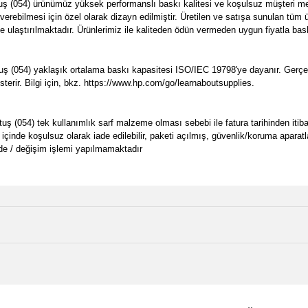
 (054) ürünümüz yüksek performanslı baskı kalitesi ve koşulsuz müşteri mem
ı verebilmesi için özel olarak dizayn edilmiştir. Üretilen ve satışa sunulan t
ze ulaştırılmaktadır. Ürünlerimiz ile kaliteden ödün vermeden uygun fiyatla bask
 (054) yaklaşık ortalama baskı kapasitesi ISO/IEC 19798'ye dayanır. Gerçek 
sterir. Bilgi için, bkz. https://www.hp.com/go/learnaboutsupplies.
054) tek kullanımlık sarf malzeme olması sebebi ile fatura tarihinden itibaren
 içinde koşulsuz olarak iade edilebilir, paketi açılmış, güvenlik/koruma aparat
de / değişim işlemi yapılmamaktadır
e diğer konularda yetersiz gördüğünüz noktaları öneri formunu kullanarak tarafımı
Bu ürüne ilk yorumu siz yapın!
Ürün hakkında henüz soru sorulmamış.
r.
Yorum Yaz
Soru Sor