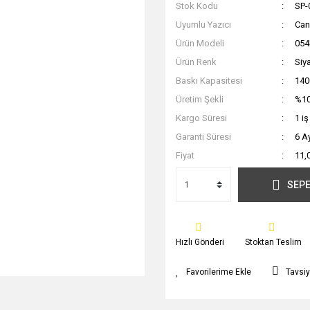
Stok Kodu
SP-
Uyumlu Yazıcı
Ca
Ürün Modeli
05
Ürün Renk
Siy
Baskı Kapasitesi
140
Üretim Şekli
%10
Kargo Süresi
1 i
Garanti Süresi
6 A
Fiyat
11,
SEPE
Hızlı Gönderi
Stoktan Teslim
Tavsiy