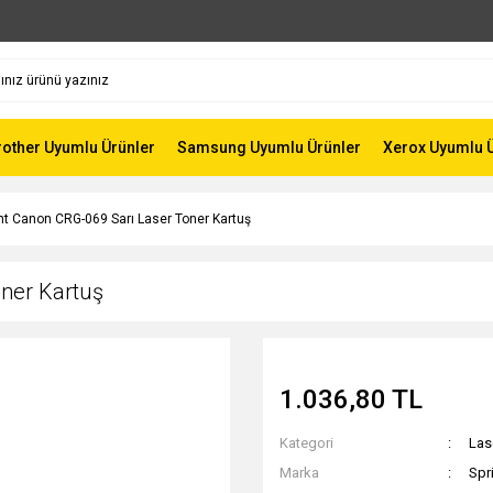
rother Uyumlu Ürünler
Samsung Uyumlu Ürünler
Xerox Uyumlu 
nt Canon CRG-069 Sarı Laser Toner Kartuş
oner Kartuş
1.036,80 TL
Kategori
Las
Marka
Spr