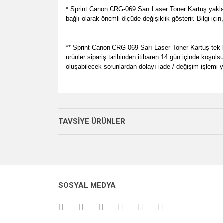
* Sprint Canon CRG-069 Sarı Laser Toner Kartuş yaklaş
bağlı olarak önemli ölçüde değişiklik gösterir. Bilgi iç
** Sprint Canon CRG-069 Sarı Laser Toner Kartuş tek kul
ürünler sipariş tarihinden itibaren 14 gün içinde koşul
oluşabilecek sorunlardan dolayı iade / değişim işlemi
Bu ürünün fiyat bilgisi, resim, ürün açıklamalarında v
her zamanki gibi memnun kaldık.
Görüş ve önerileriniz için teşekkür ederiz.
P... E... | 23/08/2024
TAVSİYE ÜRÜNLER
Ürün resmi kalitesiz, bozuk veya görüntülenemiyo
Site gayet güzel kullanışlı
Ürün açıklamasında eksik bilgiler bulunuyor.
Sebahattin Özcan | 18/07/2024
Ürün bilgilerinde hatalar bulunuyor.
Ürün fiyatı diğer sitelerden daha pahalı.
Çok iyi ve anlaşılabilir alışveriş yapabiliyorum
SOSYAL MEDYA
Bu ürüne benzer farklı alternatifler olmalı.
M... Ö... | 28/02/2024