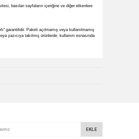
si, basılan sayfaların içeriğine ve diğer etkenlere
lı'' garantilidir. Paketi açılmamış veya kullanılmamış
ş veya yazıcıya takılmış ürünlerde, kullanım esnasında
za iletebilirsiniz.
EKLE