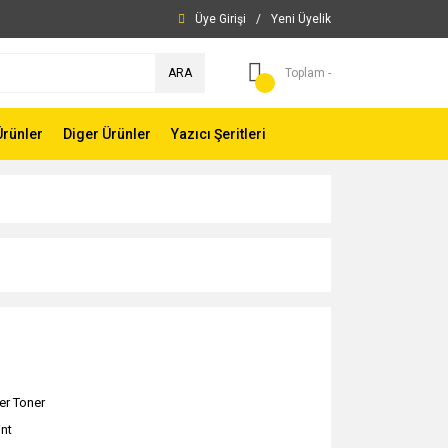
Üye Girişi
/
Yeni Üyelik
ARA
Toplam -
Ürünler
Diger Ürünler
Yazıcı Şeritleri
er Toner
int