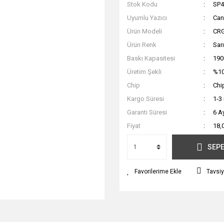
Stok Kodu
SP4
Uyumlu Yazıcı
Ca
Ürün Modeli
CR
Ürün Renk
Sarı
Baskı Kapasitesi
190
Üretim Şekli
%10
Chip
Chip
Kargo Süresi
1-3
Garanti Süresi
6 A
Fiyat
18,
SEPE
Tavsiy