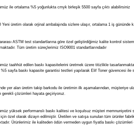
üz ile ortalama %5 yoğunlukta cmyk birleşik 5500 sayfa çıktı alabilirsiniz
ni üretim olarak orjinal ambalajında sizlere ulaşır, ortalama 1 iş gününde kar
ası ASTM test standartlarına göre özel geliştirdiğimiz kalite kontrol sistemimi
unulmaktadır. Tüm üretim süreçlerimiz ISO9001 standartlarındadır
üz taahhüt edilen baskı kapasitelerini üretmek üzere titizlikle tasarlanmakta
e %5 sayfa baskı kapasite garantisi testleri yapılarak Elif Toner güvencesi ile
de yer alan üretim takip barkodu ile üretimin ilk aşamalarından, müşteriye 
n gerekli çözümleri hayata geçiriyoruz.
müz yüksek performanslı baskı kalitesi ve koşulsuz müşteri memnuniyetini s
 için özel olarak dizayn edilmiştir. Üretilen ve satışa sunulan tüm ürünler f
aktadır. Ürünlerimiz ile kaliteden ödün vermeden uygun fiyatla baskı çözümleri e