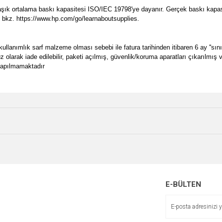
ık ortalama baskı kapasitesi ISO/IEC 19798'ye dayanır. Gerçek baskı kapasite
in, bkz. https://www.hp.com/go/learnaboutsupplies.
lanımlık sarf malzeme olması sebebi ile fatura tarihinden itibaren 6 ay ''sınır
suz olarak iade edilebilir, paketi açılmış, güvenlik/koruma aparatları çıkarılmı
 yapılmamaktadır
e diğer konularda yetersiz gördüğünüz noktaları öneri formunu kullanarak tarafımı
Bu ürüne ilk yorumu siz yapın!
Ürün hakkında henüz soru sorulmamış.
r.
Yorum Yaz
Soru Sor
YENİ
E-BÜLTEN