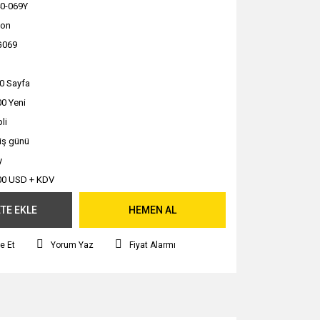
0-069Y
non
G069
0 Sayfa
0 Yeni
li
 iş günü
y
00 USD + KDV
TE EKLE
HEMEN AL
e Et
Yorum Yaz
Fiyat Alarmı