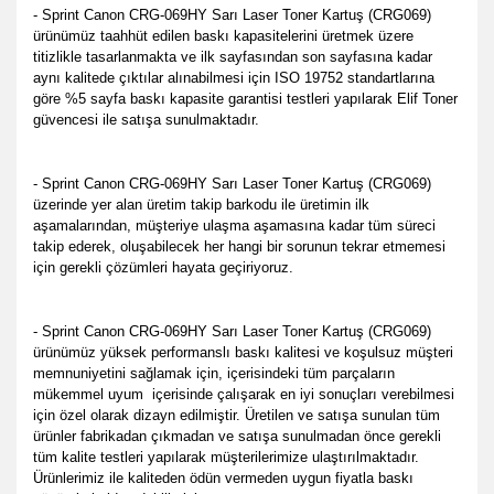
- Sprint Canon CRG-069HY Sarı Laser Toner Kartuş (CRG069)
ürünümüz taahhüt edilen baskı kapasitelerini üretmek üzere
titizlikle tasarlanmakta ve ilk sayfasından son sayfasına kadar
aynı kalitede çıktılar alınabilmesi için ISO 19752 standartlarına
göre %5 sayfa baskı kapasite garantisi testleri yapılarak Elif Toner
güvencesi ile satışa sunulmaktadır.
- Sprint Canon CRG-069HY Sarı Laser Toner Kartuş (CRG069)
üzerinde yer alan üretim takip barkodu ile üretimin ilk
aşamalarından, müşteriye ulaşma aşamasına kadar tüm süreci
takip ederek, oluşabilecek her hangi bir sorunun tekrar etmemesi
için gerekli çözümleri hayata geçiriyoruz.
- Sprint Canon CRG-069HY Sarı Laser Toner Kartuş (CRG069)
ürünümüz yüksek performanslı baskı kalitesi ve koşulsuz müşteri
memnuniyetini sağlamak için, içerisindeki tüm parçaların
mükemmel uyum içerisinde çalışarak en iyi sonuçları verebilmesi
için özel olarak dizayn edilmiştir. Üretilen ve satışa sunulan tüm
ürünler fabrikadan çıkmadan ve satışa sunulmadan önce gerekli
tüm kalite testleri yapılarak müşterilerimize ulaştırılmaktadır.
Ürünlerimiz ile kaliteden ödün vermeden uygun fiyatla baskı