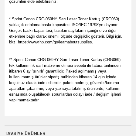
çözümleri elde edebilirsiniz.
* Sprint Canon CRG-069HY Sarı Laser Toner Kartuş (CRG069)
yaklaşık ortalama baskı kapasitesi ISO/IEC 19798'ye dayanır.
Gerçek baskı kapasitesi, basılan sayfaların içeriğine ve diğer
etkenlere bağlı olarak önemli ölçüde değişiklik gösterir. Bilgi için,
bkz. https://www.hp.com/go/learnaboutsupplies.
** Sprint Canon CRG-069HY Sarı Laser Toner Kartuş (CRG069)
tek kullanımlık sarf malzeme olması sebebi ile fatura tarihinden
itibaren 6 ay ''sınırlı'' garantilidir. Paketi açılmamış veya
kullanılmamış ürünler sipariş tarihinden itibaren 14 gün içinde
koşulsuz olarak iade edilebilir, paketi açılmış, güvenlik/koruma
aparatları çıkarılmış veya yazıcıya takılmış ürünlerde, kullanım
esnasında oluşabilecek sorunlardan dolayı iade / değişim işlemi
yapılmamaktadır
Bu ürünün fiyat bilgisi, resim, ürün açıklamalarında ve diğer
her zamanki gibi memnun
konularda yetersiz gördüğünüz noktaları öneri formunu
kaldık.
Bu ürüne ilk yorumu siz yapın!
Ürün hakkında henüz soru sorulmamış.
kullanarak tarafımıza iletebilirsiniz.
TAVSİYE ÜRÜNLER
P... E... | 23/08/2024
Görüş ve önerileriniz için teşekkür ederiz.