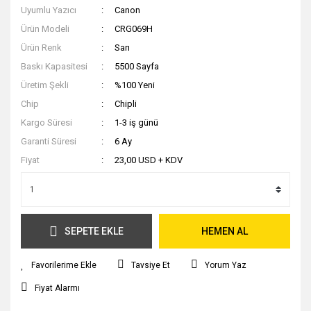
Uyumlu Yazıcı
Canon
Ürün Modeli
CRG069H
Ürün Renk
Sarı
Baskı Kapasitesi
5500 Sayfa
Üretim Şekli
%100 Yeni
Chip
Chipli
Kargo Süresi
1-3 iş günü
Garanti Süresi
6 Ay
Fiyat
23,00 USD + KDV
SEPETE EKLE
HEMEN AL
Tavsiye Et
Yorum Yaz
Fiyat Alarmı