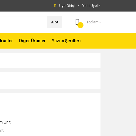
Üye Girişi
/
Yeni Üyelik
ARA
Toplam -
Ürünler
Diger Ürünler
Yazıcı Şeritleri
m Unit
int