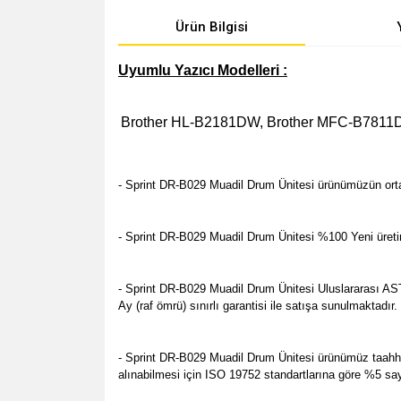
Ürün Bilgisi
Uyumlu Yazıcı Modelleri :
Brother HL-B2181DW, Brother MFC-B781
- Sprint DR-B029 Muadil Drum Ünitesi ürünümüzün or
- Sprint DR-B029 Muadil Drum Ünitesi %100 Yeni üretim o
-
Sprint DR-B029 Muadil Drum Ünitesi
Uluslararası AST
Ay (raf ömrü) sınırlı garantisi ile satışa sunulmaktadı
- Sprint DR-B029 Muadil Drum Ünitesi ürünümüz taahhüt 
alınabilmesi için ISO 19752 standartlarına göre %5 sayf