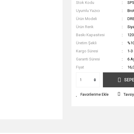
Stok Kodu
SP5
Uyumlu Yazıcı
Bro
Ürün Modeli
DR
Ürün Renk
Siy
Baskı Kapasitesi
120
Üretim Şekli
%10
Kargo Süresi
1-3
Garanti Süresi
6 A
Fiyat
16,
SEPE
Tavsiy