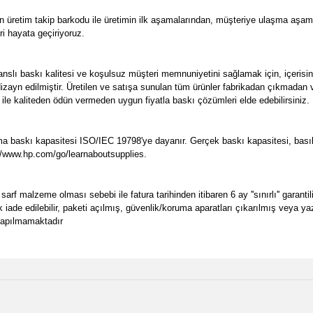
n üretim takip barkodu ile üretimin ilk aşamalarından, müşteriye ulaşma aşam
ri hayata geçiriyoruz.
nslı baskı kalitesi ve koşulsuz müşteri memnuniyetini sağlamak için, içeri
 dizayn edilmiştir. Üretilen ve satışa sunulan tüm ürünler fabrikadan çıkmadan 
z ile kaliteden ödün vermeden uygun fiyatla baskı çözümleri elde edebilirsiniz.
 baskı kapasitesi ISO/IEC 19798'ye dayanır. Gerçek baskı kapasitesi, basılan
ps://www.hp.com/go/learnaboutsupplies.
rf malzeme olması sebebi ile fatura tarihinden itibaren 6 ay ''sınırlı'' garant
ak iade edilebilir, paketi açılmış, güvenlik/koruma aparatları çıkarılmış veya 
 yapılmamaktadır
e diğer konularda yetersiz gördüğünüz noktaları öneri formunu kullanarak tarafımı
Bu ürüne ilk yorumu siz yapın!
Ürün hakkında henüz soru sorulmamış.
r.