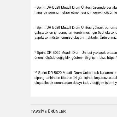
- Sprint DR-B029 Muadil Drum Ünitesi üzerinde yer ala
hangi bir sorunun tekrar etmemesi için gerekli çözümle
- Sprint DR-B029 Muadil Drum Ünitesi yüksek performa
çalışarak en iyi sonuçları verebilmesi için özel olarak
yapılarak müşterilerimize ulaştırılmaktadır. Ürünlerimi
* Sprint DR-B029 Muadil Drum Ünitesi yaklaşık ortalama
önemli ölçüde değişiklik gösterir. Bilgi için, bkz. htt
** Sprint DR-B029 Muadil Drum Ünitesi tek kullanımlık sa
sipariş tarihinden itibaren 14 gün içinde koşulsuz olar
oluşabilecek sorunlardan dolayı iade / değişim işlemi
Bu ürünün fiyat bilgisi, resim, ürün açıklamalarında v
her zamanki gibi memnun kaldık.
Görüş ve önerileriniz için teşekkür ederiz.
P... E... | 23/08/2024
TAVSİYE ÜRÜNLER
Ürün resmi kalitesiz, bozuk veya görüntülenemiyo