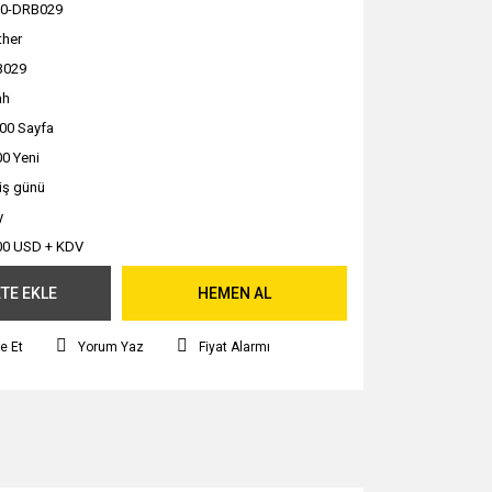
0-DRB029
ther
B029
ah
00 Sayfa
0 Yeni
 iş günü
y
00 USD + KDV
TE EKLE
HEMEN AL
e Et
Yorum Yaz
Fiyat Alarmı