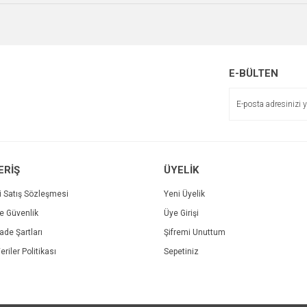
Yorum Yaz
Soru Sor
E-BÜLTEN
Gönder
ERİŞ
ÜYELİK
i Satış Sözleşmesi
Yeni Üyelik
ve Güvenlik
Üye Girişi
İade Şartları
Şifremi Unuttum
eriler Politikası
Sepetiniz