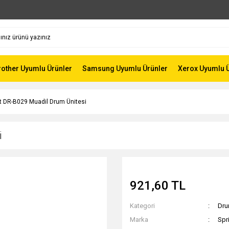
rother Uyumlu Ürünler
Samsung Uyumlu Ürünler
Xerox Uyumlu 
nt DR-B029 Muadil Drum Ünitesi
i
921,60 TL
Kategori
Dru
Marka
Spr