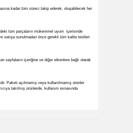
asına kadar tüm süreci takip ederek, oluşabilecek her
sindeki tüm parçaların mükemmel uyum
içerisinde
ve satışa sunulmadan önce gerekli tüm kalite testleri
 sayfaların içeriğine ve diğer etkenlere bağlı olarak
ilidir. Paketi açılmamış veya kullanılmamış ürünler
yazıcıya takılmış ürünlerde, kullanım esnasında
za iletebilirsiniz.