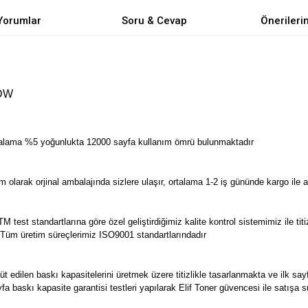
Yorumlar
Soru & Cevap
Önerileri
1DW
talama %5 yoğunlukta 12000 sayfa kullanım ömrü bulunmaktadır
larak orjinal ambalajında sizlere ulaşır, ortalama 1-2 iş gününde kargo ile a
M test standartlarına göre özel geliştirdiğimiz kalite kontrol sistemimiz ile titi
r. Tüm üretim süreçlerimiz ISO9001 standartlarındadır
edilen baskı kapasitelerini üretmek üzere titizlikle tasarlanmakta ve ilk say
a baskı kapasite garantisi testleri yapılarak Elif Toner güvencesi ile satışa 