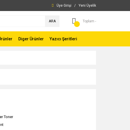
Üye Girişi
/
Yeni Üyelik
ARA
Toplam -
Ürünler
Diger Ürünler
Yazıcı Şeritleri
er Toner
int