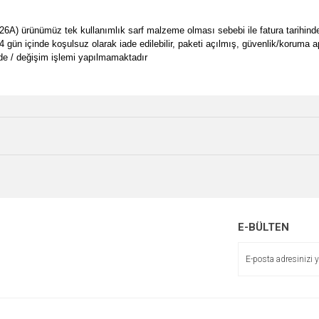
A) ürünümüz tek kullanımlık sarf malzeme olması sebebi ile fatura tarihinden it
14 gün içinde koşulsuz olarak iade edilebilir, paketi açılmış, güvenlik/koruma a
de / değişim işlemi yapılmamaktadır
e diğer konularda yetersiz gördüğünüz noktaları öneri formunu kullanarak tarafımı
Bu ürüne ilk yorumu siz yapın!
Ürün hakkında henüz soru sorulmamış.
r.
Yorum Yaz
Soru Sor
E-BÜLTEN