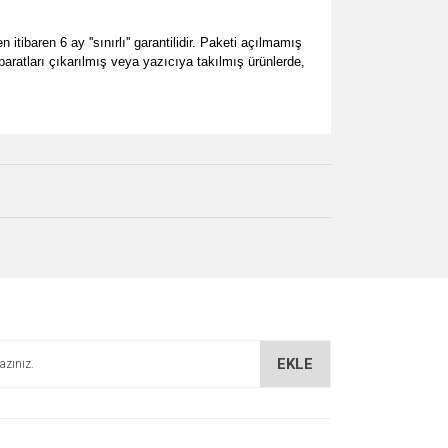
ibaren 6 ay ''sınırlı'' garantilidir. Paketi açılmamış
paratları çıkarılmış veya yazıcıya takılmış ürünlerde,
za iletebilirsiniz.
EKLE