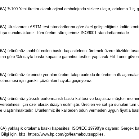
A) %100 Yeni üretim olarak orjinal ambalajında sizlere ulaşır, ortalama 1 iş g
 Uluslararası ASTM test standartlarına göre özel geliştirdiğimiz kalite kontrol
e satışa sunulmaktadır. Tüm üretim süreçlerimiz ISO9001 standartlarındadır
6A) ürünümüz taahhüt edilen baskı kapasitelerini üretmek üzere titizlikle tas
arına göre %5 sayfa baskı kapasite garantisi testleri yapılarak Elif Toner güven
26A) ürünümüz üzerinde yer alan üretim takip barkodu ile üretimin ilk aşama
 etmemesi için gerekli çözümleri hayata geçiriyoruz.
6A) ürünümüz yüksek performanslı baskı kalitesi ve koşulsuz müşteri memnuni
ı verebilmesi için özel olarak dizayn edilmiştir. Üretilen ve satışa sunulan t
ze ulaştırılmaktadır. Ürünlerimiz ile kaliteden ödün vermeden uygun fiyatla bask
6A) yaklaşık ortalama baskı kapasitesi ISO/IEC 19798'ye dayanır. Gerçek bask
. Bilgi için, bkz. https://www.hp.com/go/learnaboutsupplies.