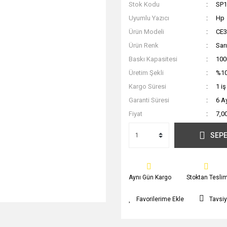
Stok Kodu
SP1
Uyumlu Yazıcı
Hp
Ürün Modeli
CE
Ürün Renk
Sarı
Baskı Kapasitesi
100
Üretim Şekli
%10
Kargo Süresi
1 i
Garanti Süresi
6 A
Fiyat
7,0
SEPE
Aynı Gün Kargo
Stoktan Tesli
Tavsiy