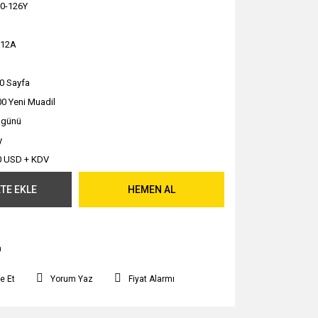
0-126Y
312A
0 Sayfa
0 Yeni Muadil
ş günü
y
0 USD + KDV
TE EKLE
HEMEN AL
m
e Et
Yorum Yaz
Fiyat Alarmı