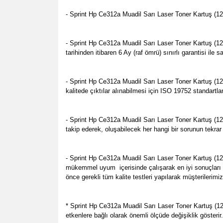
- Sprint Hp Ce312a Muadil Sarı Laser Toner Kartuş (126
- Sprint Hp Ce312a Muadil Sarı Laser Toner Kartuş (126A)
tarihinden itibaren 6 Ay (raf ömrü) sınırlı garantisi il
- Sprint Hp Ce312a Muadil Sarı Laser Toner Kartuş (12
kalitede çıktılar alınabilmesi için ISO 19752 standartl
- Sprint Hp Ce312a Muadil Sarı Laser Toner Kartuş (1
takip ederek, oluşabilecek her hangi bir sorunun tekrar
- Sprint Hp Ce312a Muadil Sarı Laser Toner Kartuş (12
mükemmel uyum
içerisinde çalışarak en iyi sonuçlar
önce gerekli tüm kalite testleri yapılarak müşterilerimi
* Sprint Hp Ce312a Muadil Sarı Laser Toner Kartuş (12
etkenlere bağlı olarak önemli ölçüde değişiklik gösterir