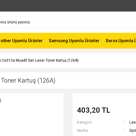
rother Uyumlu Ürünler
Samsung Uyumlu Ürünler
Xerox Uyumlu 
Hp Ce312a Muadil Sarı Laser Toner Kartuş (126A)
 Toner Kartuş (126A)
403,20 TL
Kategori
Las
Marka
Spr