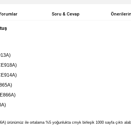
Yorumlar
Soru & Cevap
Önerileri
tuş
913A)
(CE918A)
(CE914A)
E865A)
CE866A)
0A)
6A) ürünümüz ile ortalama %5 yoğunlukta cmyk birleşik 1000 sayfa çıktı alabil