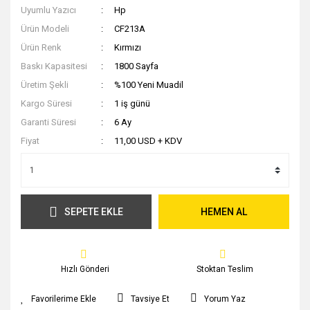
Uyumlu Yazıcı
Hp
Ürün Modeli
CF213A
Ürün Renk
Kırmızı
Baskı Kapasitesi
1800 Sayfa
Üretim Şekli
%100 Yeni Muadil
Kargo Süresi
1 iş günü
Garanti Süresi
6 Ay
Fiyat
11,00 USD + KDV
SEPETE EKLE
HEMEN AL
Hızlı Gönderi
Stoktan Teslim
Tavsiye Et
Yorum Yaz