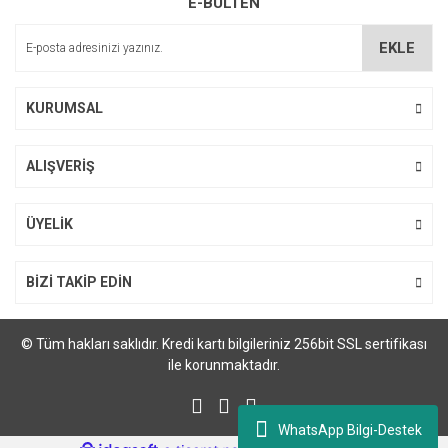
E-BÜLTEN
Bu ürüne benzer farklı alternatifler olmalı.
M... Ö... | 28/02/2024
EKLE
Deneyimini Paylaş
KURUMSAL
Gönder
ALIŞVERİŞ
ÜYELİK
Sprint Hp CF210A Siyah LaserJet Toner Kartuşu (131A)
633,60 TL
BİZİ TAKİP EDİN
© Tüm hakları saklıdır. Kredi kartı bilgileriniz 256bit SSL sertifikası
ile korunmaktadır.
WhatsApp Bilgi-Destek