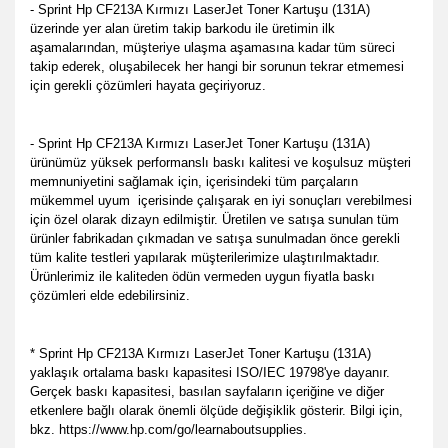
- Sprint Hp CF213A Kırmızı LaserJet Toner Kartuşu (131A)
üzerinde yer alan üretim takip barkodu ile üretimin ilk
aşamalarından, müşteriye ulaşma aşamasına kadar tüm süreci
takip ederek, oluşabilecek her hangi bir sorunun tekrar etmemesi
için gerekli çözümleri hayata geçiriyoruz.
- Sprint Hp CF213A Kırmızı LaserJet Toner Kartuşu (131A)
ürünümüz yüksek performanslı baskı kalitesi ve koşulsuz müşteri
memnuniyetini sağlamak için, içerisindeki tüm parçaların
mükemmel uyum
içerisinde çalışarak en iyi sonuçları verebilmesi
için özel olarak dizayn edilmiştir. Üretilen ve satışa sunulan tüm
ürünler fabrikadan çıkmadan ve satışa sunulmadan önce gerekli
tüm kalite testleri yapılarak müşterilerimize ulaştırılmaktadır.
Ürünlerimiz ile kaliteden ödün vermeden uygun fiyatla baskı
çözümleri elde edebilirsiniz.
* Sprint Hp CF213A Kırmızı LaserJet Toner Kartuşu (131A)
yaklaşık ortalama baskı kapasitesi ISO/IEC 19798'ye dayanır.
Gerçek baskı kapasitesi, basılan sayfaların içeriğine ve diğer
etkenlere bağlı olarak önemli ölçüde değişiklik gösterir. Bilgi için,
bkz. https://www.hp.com/go/learnaboutsupplies.