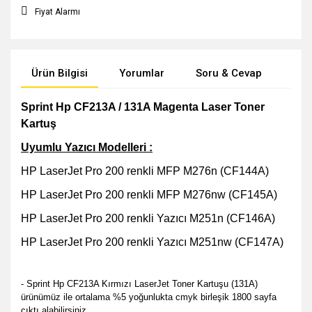
Fiyat Alarmı
Ürün Bilgisi
Yorumlar
Soru & Cevap
Öne
Sprint Hp CF213A / 131A Magenta Laser Toner
Kartuş
Uyumlu Yazıcı Modelleri :
HP LaserJet Pro 200 renkli MFP M276n (CF144A)
HP LaserJet Pro 200 renkli MFP M276nw (CF145A)
HP LaserJet Pro 200 renkli Yazıcı M251n (CF146A)
HP LaserJet Pro 200 renkli Yazıcı M251nw (CF147A)
- Sprint Hp CF213A Kırmızı LaserJet Toner Kartuşu (131A)
ürünümüz ile ortalama %5 yoğunlukta cmyk birleşik 1800 sayfa
çıktı alabilirsiniz