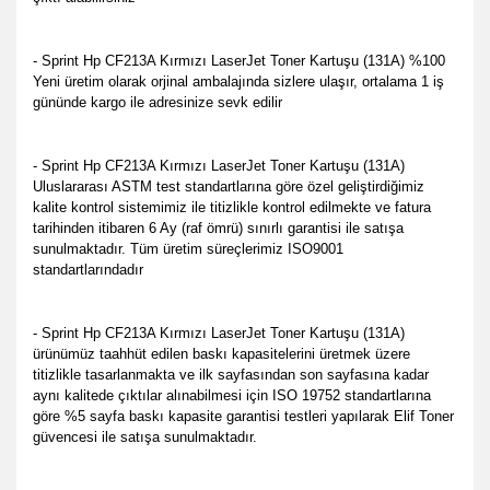
- Sprint Hp CF213A Kırmızı LaserJet Toner Kartuşu (131A) %100
Yeni üretim olarak orjinal ambalajında sizlere ulaşır, ortalama 1 iş
gününde kargo ile adresinize sevk edilir
- Sprint Hp CF213A Kırmızı LaserJet Toner Kartuşu (131A)
Uluslararası ASTM test standartlarına göre özel geliştirdiğimiz
kalite kontrol sistemimiz ile titizlikle kontrol edilmekte ve fatura
tarihinden itibaren 6 Ay (raf ömrü) sınırlı garantisi ile satışa
sunulmaktadır. Tüm üretim süreçlerimiz ISO9001
standartlarındadır
- Sprint Hp CF213A Kırmızı LaserJet Toner Kartuşu (131A)
ürünümüz taahhüt edilen baskı kapasitelerini üretmek üzere
titizlikle tasarlanmakta ve ilk sayfasından son sayfasına kadar
aynı kalitede çıktılar alınabilmesi için ISO 19752 standartlarına
göre %5 sayfa baskı kapasite garantisi testleri yapılarak Elif Toner
güvencesi ile satışa sunulmaktadır.