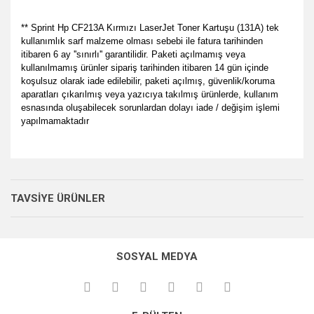
** Sprint Hp CF213A Kırmızı LaserJet Toner Kartuşu (131A) tek
kullanımlık sarf malzeme olması sebebi ile fatura tarihinden
itibaren 6 ay ''sınırlı'' garantilidir. Paketi açılmamış veya
kullanılmamış ürünler sipariş tarihinden itibaren 14 gün içinde
koşulsuz olarak iade edilebilir, paketi açılmış, güvenlik/koruma
aparatları çıkarılmış veya yazıcıya takılmış ürünlerde, kullanım
esnasında oluşabilecek sorunlardan dolayı iade / değişim işlemi
yapılmamaktadır
Bu ürünün fiyat bilgisi, resim, ürün açıklamalarında ve diğer
her zamanki gibi memnun
konularda yetersiz gördüğünüz noktaları öneri formunu
kaldık.
Bu ürüne ilk yorumu siz yapın!
Ürün hakkında henüz soru sorulmamış.
kullanarak tarafımıza iletebilirsiniz.
TAVSİYE ÜRÜNLER
P... E... | 23/08/2024
Görüş ve önerileriniz için teşekkür ederiz.
Yorum Yaz
Soru Sor
Site gayet güzel kullanışlı
Ürün resmi kalitesiz, bozuk veya görüntülenemiyor.
SOSYAL MEDYA
Ürün açıklamasında eksik bilgiler bulunuyor.
Sebahattin Özcan | 18/07/2024
Ürün bilgilerinde hatalar bulunuyor.
Çok iyi ve anlaşılabilir alışveriş
Ürün fiyatı diğer sitelerden daha pahalı.
yapabiliyorum