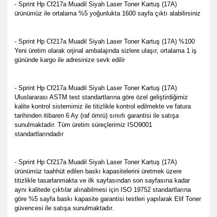
- Sprint Hp Cf217a Muadil Siyah Laser Toner Kartuş (17A)
ürünümüz ile ortalama %5 yoğunlukta 1600 sayfa çıktı alabilirsiniz
- Sprint Hp Cf217a Muadil Siyah Laser Toner Kartuş (17A) %100
Yeni üretim olarak orjinal ambalajında sizlere ulaşır, ortalama 1 iş
gününde kargo ile adresinize sevk edilir
- Sprint Hp Cf217a Muadil Siyah Laser Toner Kartuş (17A)
Uluslararası ASTM test standartlarına göre özel geliştirdiğimiz
kalite kontrol sistemimiz ile titizlikle kontrol edilmekte ve fatura
tarihinden itibaren 6 Ay (raf ömrü) sınırlı garantisi ile satışa
sunulmaktadır. Tüm üretim süreçlerimiz ISO9001
standartlarındadır
- Sprint Hp Cf217a Muadil Siyah Laser Toner Kartuş (17A)
ürünümüz taahhüt edilen baskı kapasitelerini üretmek üzere
titizlikle tasarlanmakta ve ilk sayfasından son sayfasına kadar
aynı kalitede çıktılar alınabilmesi için ISO 19752 standartlarına
göre %5 sayfa baskı kapasite garantisi testleri yapılarak Elif Toner
güvencesi ile satışa sunulmaktadır.