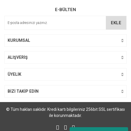
Çok iyi ve anlaşılabilir alışveriş
Ürün fiyatı diğer sitelerden daha pahalı.
yapabiliyorum
E-BÜLTEN
Bu ürüne benzer farklı alternatifler olmalı.
M... Ö... | 28/02/2024
EKLE
Deneyimini Paylaş
KURUMSAL
Gönder
ALIŞVERİŞ
ÜYELİK
Sprint Hp Cf219a Laserjet Görüntüleme Tamburu (19A)
460,80 TL
BİZİ TAKİP EDİN
© Tüm hakları saklıdır. Kredi kartı bilgileriniz 256bit SSL sertifikası
ile korunmaktadır.