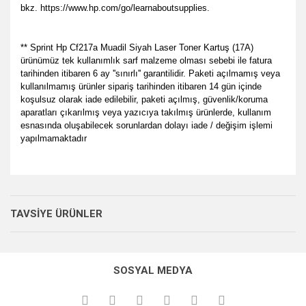
bkz. https://www.hp.com/go/learnaboutsupplies.
** Sprint Hp Cf217a Muadil Siyah Laser Toner Kartuş (17A)
ürünümüz tek kullanımlık sarf malzeme olması sebebi ile fatura
tarihinden itibaren 6 ay ''sınırlı'' garantilidir. Paketi açılmamış veya
kullanılmamış ürünler sipariş tarihinden itibaren 14 gün içinde
koşulsuz olarak iade edilebilir, paketi açılmış, güvenlik/koruma
aparatları çıkarılmış veya yazıcıya takılmış ürünlerde, kullanım
esnasında oluşabilecek sorunlardan dolayı iade / değişim işlemi
yapılmamaktadır
Bu ürünün fiyat bilgisi, resim, ürün açıklamalarında ve diğer
her zamanki gibi memnun
konularda yetersiz gördüğünüz noktaları öneri formunu
kaldık.
Bu ürüne ilk yorumu siz yapın!
Ürün hakkında henüz soru sorulmamış.
kullanarak tarafımıza iletebilirsiniz.
TAVSİYE ÜRÜNLER
P... E... | 23/08/2024
Görüş ve önerileriniz için teşekkür ederiz.
Yorum Yaz
Soru Sor
Site gayet güzel kullanışlı
Ürün resmi kalitesiz, bozuk veya görüntülenemiyor.
SOSYAL MEDYA
Ürün açıklamasında eksik bilgiler bulunuyor.
Sebahattin Özcan | 18/07/2024
Ürün bilgilerinde hatalar bulunuyor.