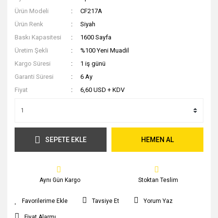
Ürün Modeli
CF217A
Ürün Renk
Siyah
Baskı Kapasitesi
1600 Sayfa
Üretim Şekli
%100 Yeni Muadil
Kargo Süresi
1 iş günü
Garanti Süresi
6 Ay
Fiyat
6,60 USD + KDV
SEPETE EKLE
HEMEN AL
Aynı Gün Kargo
Stoktan Teslim
Tavsiye Et
Yorum Yaz
Fiyat Alarmı