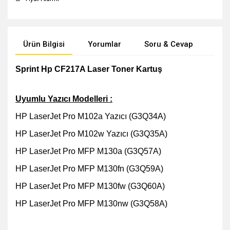
Ürün Bilgisi
Yorumlar
Soru & Cevap
Öne
Sprint Hp CF217A Laser Toner Kartuş
Uyumlu Yazıcı Modelleri :
HP LaserJet Pro M102a Yazıcı (G3Q34A)
HP LaserJet Pro M102w Yazıcı (G3Q35A)
HP LaserJet Pro MFP M130a (G3Q57A)
HP LaserJet Pro MFP M130fn (G3Q59A)
HP LaserJet Pro MFP M130fw (G3Q60A)
HP LaserJet Pro MFP M130nw (G3Q58A)