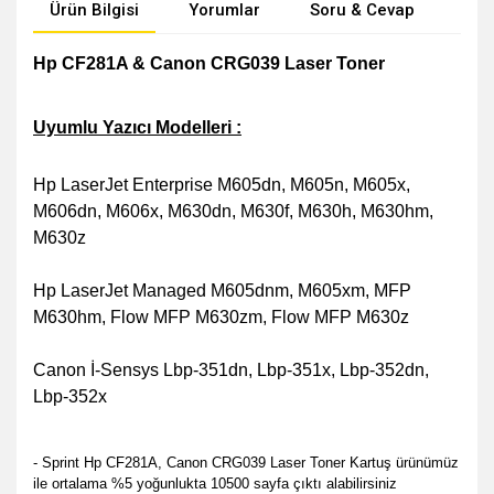
Ürün Bilgisi
Yorumlar
Soru & Cevap
Öne
Hp CF281A & Canon CRG039 Laser Toner
Uyumlu Yazıcı Modelleri :
Hp LaserJet Enterprise M605dn, M605n, M605x,
M606dn, M606x, M630dn, M630f, M630h, M630hm,
M630z
Hp LaserJet Managed M605dnm, M605xm, MFP
M630hm, Flow MFP M630zm, Flow MFP M630z
Canon İ-Sensys Lbp-351dn, Lbp-351x, Lbp-352dn,
Lbp-352x
- Sprint Hp CF281A, Canon CRG039 Laser Toner Kartuş ürünümüz
ile ortalama %5 yoğunlukta 10500 sayfa çıktı alabilirsiniz