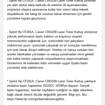
- Sprint Hp CF281A, Canon CRG039 Laser Toner Kartuş üzerinde
yer alan üretim takip barkodu ile üretimin ilk aşamalarından,
müşteriye ulaşma aşamasına kadar tüm süreci takip ederek,
oluşabilecek her hangi bir sorunun tekrar etmemesi için gerekli
çözümleri hayata geçiriyoruz.
- Sprint Hp CF281A, Canon CRG039 Laser Toner Kartuş ürünümüz
yüksek performanslı baskı kalitesi ve koşulsuz müşteri
memnuniyetini sağlamak için, içerisindeki tüm parçaların
mükemmel uyum içerisinde çalışarak en iyi sonuçları verebilmesi
için özel olarak dizayn edilmiştir. Üretilen ve satışa sunulan tüm
ürünler fabrikadan çıkmadan ve satışa sunulmadan önce gerekli
tüm kalite testleri yapılarak müşterilerimize ulaştırılmaktadır.
Ürünlerimiz ile kaliteden ödün vermeden uygun fiyatla baskı
çözümleri elde edebilirsiniz.
* Sprint Hp CF281A, Canon CRG039 Laser Toner Kartuş yaklaşık
ortalama baskı kapasitesi ISO/IEC 19798'ye dayanır. Gerçek
baskı kapasitesi, basılan sayfaların içeriğine ve diğer etkenlere
bağlı olarak önemli ölçüde değişiklik gösterir. Bilgi için, bkz.
https://www.hp.com/go/learnaboutsupplies.