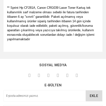
** Sprint Hp CF281A, Canon CRG039 Laser Toner Kartuş tek
kullanımlık sarf malzeme olması sebebi ile fatura tarihinden
itibaren 6 ay ''sınırlı'' garantilidir. Paketi açılmamış veya
kullanılmamış ürünler sipariş tarihinden itibaren 14 gün içinde
koşulsuz olarak iade edilebilir, paketi açılmış, güvenlik/koruma
aparatları çıkarılmış veya yazıcıya takılmış ürünlerde, kullanım
esnasında oluşabilecek sorunlardan dolayı iade / değişim işlemi
yapılmamaktadır
Bu ürünün fiyat bilgisi, resim, ürün açıklamalarında ve diğer
her zamanki gibi memnun
konularda yetersiz gördüğünüz noktaları öneri formunu
kaldık.
Bu ürüne ilk yorumu siz yapın!
Ürün hakkında henüz soru sorulmamış.
kullanarak tarafımıza iletebilirsiniz.
SOSYAL MEDYA
P... E... | 23/08/2024
Görüş ve önerileriniz için teşekkür ederiz.
Yorum Yaz
Soru Sor
Site gayet güzel kullanışlı
Ürün resmi kalitesiz, bozuk veya görüntülenemiyor.
E-BÜLTEN
Ürün açıklamasında eksik bilgiler bulunuyor.
Sebahattin Özcan | 18/07/2024
Ürün bilgilerinde hatalar bulunuyor.
EKLE
Çok iyi ve anlaşılabilir alışveriş
Ürün fiyatı diğer sitelerden daha pahalı.
yapabiliyorum
Bu ürüne benzer farklı alternatifler olmalı.