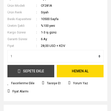
Ürün Modeli
CF281A
Ürün Renk
Siyah
Baskı Kapasitesi
10500 Sayfa
Üretim Şekli
%100 yeni
Kargo Süresi
1-3 iş günü
Garanti Süresi
6 Ay
Fiyat
28,00 USD + KDV
SEPETE EKLE
HEMEN AL
Tavsiye Et
Yorum Yaz
Fiyat Alarmı