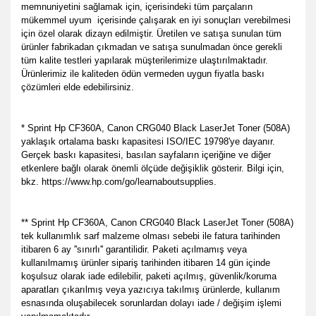
memnuniyetini sağlamak için, içerisindeki tüm parçaların
mükemmel uyum
içerisinde çalışarak en iyi sonuçları verebilmesi
için özel olarak dizayn edilmiştir. Üretilen ve satışa sunulan tüm
ürünler fabrikadan çıkmadan ve satışa sunulmadan önce gerekli
tüm kalite testleri yapılarak müşterilerimize ulaştırılmaktadır.
Ürünlerimiz ile kaliteden ödün vermeden uygun fiyatla baskı
çözümleri elde edebilirsiniz.
* Sprint Hp CF360A, Canon CRG040 Black LaserJet Toner (508A)
yaklaşık ortalama baskı kapasitesi ISO/IEC 19798'ye dayanır.
Gerçek baskı kapasitesi, basılan sayfaların içeriğine ve diğer
etkenlere bağlı olarak önemli ölçüde değişiklik gösterir. Bilgi için,
bkz. https://www.hp.com/go/learnaboutsupplies.
** Sprint Hp CF360A, Canon CRG040 Black LaserJet Toner (508A)
tek kullanımlık sarf malzeme olması sebebi ile fatura tarihinden
itibaren 6 ay ''sınırlı'' garantilidir. Paketi açılmamış veya
kullanılmamış ürünler sipariş tarihinden itibaren 14 gün içinde
koşulsuz olarak iade edilebilir, paketi açılmış, güvenlik/koruma
aparatları çıkarılmış veya yazıcıya takılmış ürünlerde, kullanım
esnasında oluşabilecek sorunlardan dolayı iade / değişim işlemi