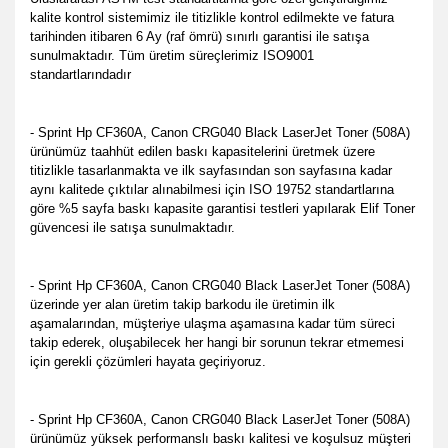
kalite kontrol sistemimiz ile titizlikle kontrol edilmekte ve fatura
tarihinden itibaren 6 Ay (raf ömrü) sınırlı garantisi ile satışa
sunulmaktadır. Tüm üretim süreçlerimiz ISO9001
standartlarındadır
- Sprint Hp CF360A, Canon CRG040 Black LaserJet Toner (508A)
ürünümüz taahhüt edilen baskı kapasitelerini üretmek üzere
titizlikle tasarlanmakta ve ilk sayfasından son sayfasına kadar
aynı kalitede çıktılar alınabilmesi için ISO 19752 standartlarına
göre %5 sayfa baskı kapasite garantisi testleri yapılarak Elif Toner
güvencesi ile satışa sunulmaktadır.
- Sprint Hp CF360A, Canon CRG040 Black LaserJet Toner (508A)
üzerinde yer alan üretim takip barkodu ile üretimin ilk
aşamalarından, müşteriye ulaşma aşamasına kadar tüm süreci
takip ederek, oluşabilecek her hangi bir sorunun tekrar etmemesi
için gerekli çözümleri hayata geçiriyoruz.
- Sprint Hp CF360A, Canon CRG040 Black LaserJet Toner (508A)
ürünümüz yüksek performanslı baskı kalitesi ve koşulsuz müşteri