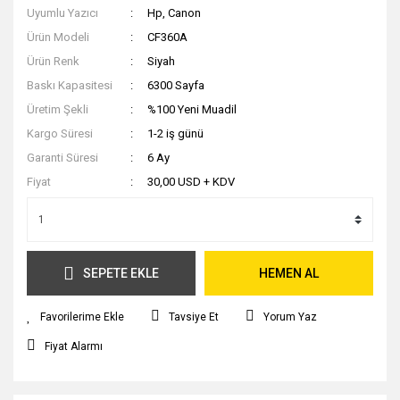
Uyumlu Yazıcı
Hp, Canon
Ürün Modeli
CF360A
Ürün Renk
Siyah
Baskı Kapasitesi
6300 Sayfa
Üretim Şekli
%100 Yeni Muadil
Kargo Süresi
1-2 iş günü
Garanti Süresi
6 Ay
Fiyat
30,00 USD + KDV
SEPETE EKLE
HEMEN AL
Tavsiye Et
Yorum Yaz
Fiyat Alarmı