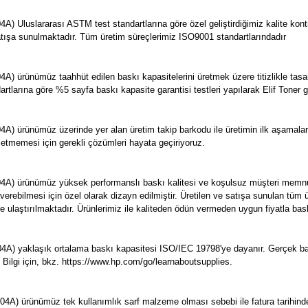
Uluslararası ASTM test standartlarına göre özel geliştirdiğimiz kalite kontrol
e satışa sunulmaktadır. Tüm üretim süreçlerimiz ISO9001 standartlarındadır
) ürünümüz taahhüt edilen baskı kapasitelerini üretmek üzere titizlikle tas
dartlarına göre %5 sayfa baskı kapasite garantisi testleri yapılarak Elif Toner 
A) ürünümüz üzerinde yer alan üretim takip barkodu ile üretimin ilk aşamal
 etmemesi için gerekli çözümleri hayata geçiriyoruz.
A) ürünümüz yüksek performanslı baskı kalitesi ve koşulsuz müşteri memnuni
ı verebilmesi için özel olarak dizayn edilmiştir. Üretilen ve satışa sunulan t
ze ulaştırılmaktadır. Ürünlerimiz ile kaliteden ödün vermeden uygun fiyatla bask
) yaklaşık ortalama baskı kapasitesi ISO/IEC 19798'ye dayanır. Gerçek baskı
. Bilgi için, bkz. https://www.hp.com/go/learnaboutsupplies.
 ürünümüz tek kullanımlık sarf malzeme olması sebebi ile fatura tarihinden iti