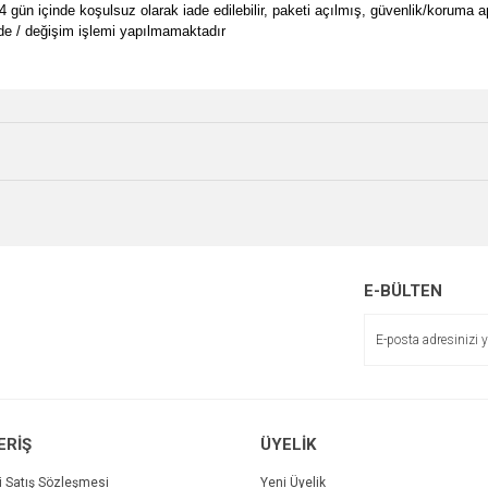
14 gün içinde koşulsuz olarak iade edilebilir, paketi açılmış, güvenlik/koruma a
de / değişim işlemi yapılmamaktadır
e diğer konularda yetersiz gördüğünüz noktaları öneri formunu kullanarak tarafımı
Bu ürüne ilk yorumu siz yapın!
Ürün hakkında henüz soru sorulmamış.
r.
Yorum Yaz
Soru Sor
E-BÜLTEN
Gönder
ERİŞ
ÜYELİK
i Satış Sözleşmesi
Yeni Üyelik