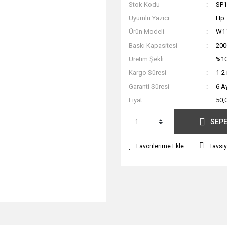
Stok Kodu
SP1
Uyumlu Yazıcı
Hp
Ürün Modeli
W1
Baskı Kapasitesi
200
Üretim Şekli
%10
Kargo Süresi
1-2
Garanti Süresi
6 A
Fiyat
50,
SEPE
Tavsiy