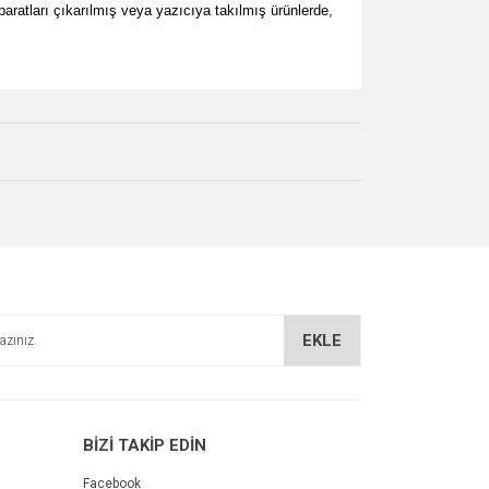
paratları çıkarılmış veya yazıcıya takılmış ürünlerde,
za iletebilirsiniz.
EKLE
BİZİ TAKİP EDİN
Facebook