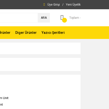
Üye Girişi
/
Yeni Üyelik
ARA
Toplam -
Ürünler
Diger Ürünler
Yazıcı Şeritleri
m Unit
int