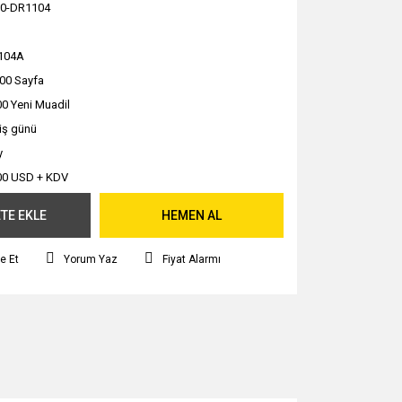
0-DR1104
104A
00 Sayfa
0 Yeni Muadil
 iş günü
y
00 USD + KDV
TE EKLE
HEMEN AL
e Et
Yorum Yaz
Fiyat Alarmı