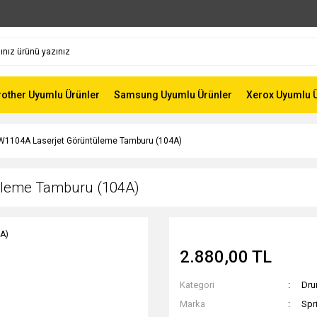
rother Uyumlu Ürünler
Samsung Uyumlu Ürünler
Xerox Uyumlu 
 W1104A Laserjet Görüntüleme Tamburu (104A)
üleme Tamburu (104A)
2.880,00 TL
Kategori
Dru
Marka
Spr