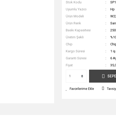
Stok Kodu
SP1
Uyumlu Yazıcı
Hp
Ürün Modeli
W2
Ürün Renk
Sarı
Baskı Kapasitesi
250
Üretim Şekli
%10
Chip
Chip
Kargo Süresi
1 i
Garanti Süresi
6 A
Fiyat
35,
SEPE
Tavsiy