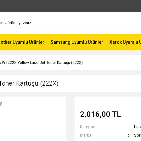
rother Uyumlu Ürünler
Samsung Uyumlu Ürünler
Xerox Uyumlu 
Hp W2222X Yellow LaserJet Toner Kartuşu (222X)
Toner Kartuşu (222X)
2.016,00 TL
Kategori
Las
Marka
Spr