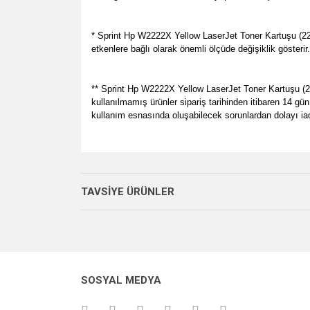
* Sprint Hp W2222X Yellow LaserJet Toner Kartuşu (222
etkenlere bağlı olarak önemli ölçüde değişiklik gösterir
** Sprint Hp W2222X Yellow LaserJet Toner Kartuşu (222X
kullanılmamış ürünler sipariş tarihinden itibaren 14 gün
kullanım esnasında oluşabilecek sorunlardan dolayı ia
Bu ürünün fiyat bilgisi, resim, ürün açıklamalarında v
her zamanki gibi memnun kaldık.
Görüş ve önerileriniz için teşekkür ederiz.
P... E... | 23/08/2024
TAVSİYE ÜRÜNLER
Ürün resmi kalitesiz, bozuk veya görüntülenemiyo
Site gayet güzel kullanışlı
Ürün açıklamasında eksik bilgiler bulunuyor.
Sebahattin Özcan | 18/07/2024
Ürün bilgilerinde hatalar bulunuyor.
YENİ
Ürün fiyatı diğer sitelerden daha pahalı.
Çok iyi ve anlaşılabilir alışveriş yapabiliyorum
SOSYAL MEDYA
Bu ürüne benzer farklı alternatifler olmalı.
M... Ö... | 28/02/2024