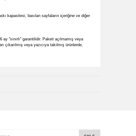
 kapasitesi, basılan sayfaların içeriğine ve diğer
y ''sınırlı'' garantilidir. Paketi açılmamış veya
ları çıkarılmış veya yazıcıya takılmış ürünlerde,
za iletebilirsiniz.