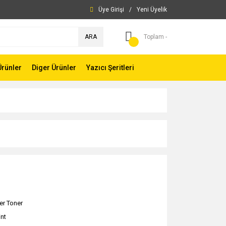
Üye Girişi
/
Yeni Üyelik
ARA
Toplam -
Ürünler
Diger Ürünler
Yazıcı Şeritleri
er Toner
int