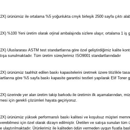
X) ürünümüz ile ortalama %5 yoğunlukta cmyk birleşik 2500 sayfa çıktı alabi
) %100 Yeni üretim olarak orjinal ambalajında sizlere ulaşır, ortalama 1 iş g
 Uluslararası ASTM test standartlarına göre özel geliştirdiğimiz kalite kontrol
e satışa sunulmaktadır. Tüm üretim süreçlerimiz ISO9001 standartlarındadır
X) ürünümüz taahhüt edilen baskı kapasitelerini üretmek üzere titizlikle tas
dartlarına göre %5 sayfa baskı kapasite garantisi testleri yapılarak Elif Toner 
X) üzerinde yer alan üretim takip barkodu ile üretimin ilk aşamalarından, m
mesi için gerekli çözümleri hayata geçiriyoruz.
2X) ürünümüz yüksek performanslı baskı kalitesi ve koşulsuz müşteri memnuni
erebilmesi için özel olarak dizayn edilmiştir. Üretilen ve satışa sunulan tü
ze ulaştırılmaktadır. Ürünlerimiz ile kaliteden ödün vermeden uygun fiyatla bask