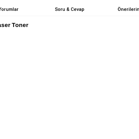
Yorumlar
Soru & Cevap
Önerileri
aser Toner