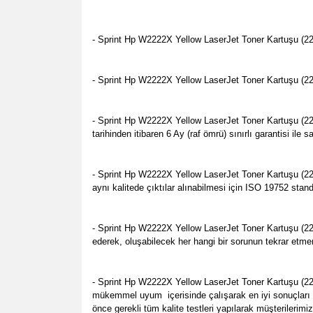
- Sprint Hp W2222X Yellow LaserJet Toner Kartuşu (222
- Sprint Hp W2222X Yellow LaserJet Toner Kartuşu (222X
- Sprint Hp W2222X Yellow LaserJet Toner Kartuşu (222X)
tarihinden itibaren 6 Ay (raf ömrü) sınırlı garantisi il
- Sprint Hp W2222X Yellow LaserJet Toner Kartuşu (222
aynı kalitede çıktılar alınabilmesi için ISO 19752 stan
- Sprint Hp W2222X Yellow LaserJet Toner Kartuşu (222
ederek, oluşabilecek her hangi bir sorunun tekrar etme
- Sprint Hp W2222X Yellow LaserJet Toner Kartuşu (22
mükemmel uyum içerisinde çalışarak en iyi sonuçları v
önce gerekli tüm kalite testleri yapılarak müşterilerimi