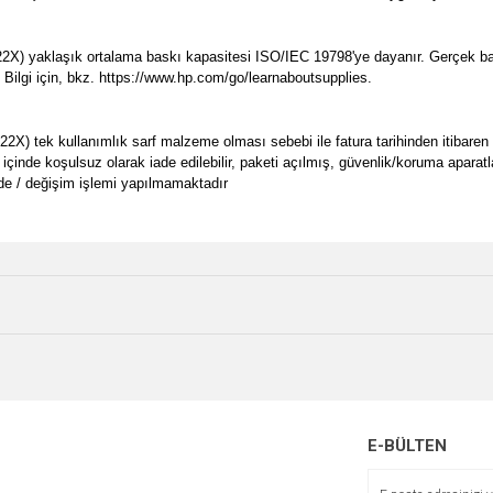
X) yaklaşık ortalama baskı kapasitesi ISO/IEC 19798'ye dayanır. Gerçek baskı
. Bilgi için, bkz. https://www.hp.com/go/learnaboutsupplies.
) tek kullanımlık sarf malzeme olması sebebi ile fatura tarihinden itibaren 6 a
 içinde koşulsuz olarak iade edilebilir, paketi açılmış, güvenlik/koruma aparat
de / değişim işlemi yapılmamaktadır
e diğer konularda yetersiz gördüğünüz noktaları öneri formunu kullanarak tarafımı
Bu ürüne ilk yorumu siz yapın!
Ürün hakkında henüz soru sorulmamış.
r.
Yorum Yaz
Soru Sor
YENİ
E-BÜLTEN