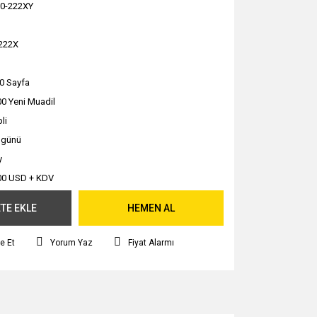
0-222XY
222X
0 Sayfa
0 Yeni Muadil
li
ş günü
y
00 USD + KDV
TE EKLE
HEMEN AL
e Et
Yorum Yaz
Fiyat Alarmı