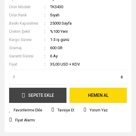
Ürün Modeli
TK3430
Ürün Renk
Siyah
Baskı Kapasitesi
25000 Sayfa
Üretim Şekli
%100 Yeni
Kargo Süresi
1-3 iş günü
Gramaj
600 GR
Garanti Süresi
6 Ay
Fiyat
35,00 USD + KDV
SEPETE EKLE
HEMEN AL
Tavsiye Et
Yorum Yaz
Fiyat Alarmı