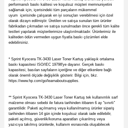
performanslı baskı kalitesi ve koşulsuz müşteri memnuniyetini
sağlamak için, içerisindeki tüm parçaların mükemmel
uyum içerisinde çalışarak en iyi sonuçları verebilmesi için özel
olarak dizayn edilmiştir. Üretilen ve satışa sunulan tüm ürünler
fabrikadan çıkmadan ve satışa sunulmadan önce gerekli tüm kalite
testleri yapılarak müşterilerimize ulaştırılmaktadır. Ürünlerimiz ile
kaliteden ödün vermeden uygun fiyatla baskı çözümleri elde
edebilirsiniz.
* Sprint Kyocera TK-3430 Laser Toner Kartuş yaklaşık ortalama
baskı kapasitesi ISO/IEC 19798'ye dayanır. Gerçek baskı
kapasitesi, basılan sayfaların içeriğine ve diğer etkenlere bağlı
olarak önemli ölçüde değişiklik gösterir. Bilgi için, bkz.
https://www.hp.com/go/learnaboutsupplies.
** Sprint Kyocera TK-3430 Laser Toner Kartuş tek kullanımlık sarf
malzeme olması sebebi ile fatura tarihinden itibaren 6 ay ''sınırlı''
garantilidir. Paketi açılmamış veya kullanılmamış ürünler sipariş
tarihinden itibaren 14 gün içinde koşulsuz olarak iade edilebilir,
paketi açılmış, güvenlik/koruma aparatları çıkarılmış veya
yazıcıya takılmış ürünlerde, kullanım esnasında oluşabilecek