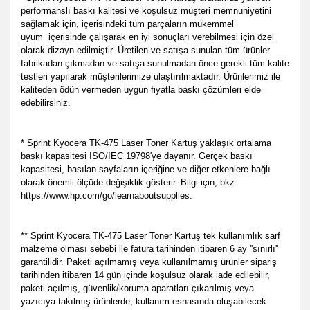
performanslı baskı kalitesi ve koşulsuz müşteri memnuniyetini
sağlamak için, içerisindeki tüm parçaların mükemmel
uyum içerisinde çalışarak en iyi sonuçları verebilmesi için özel
olarak dizayn edilmiştir. Üretilen ve satışa sunulan tüm ürünler
fabrikadan çıkmadan ve satışa sunulmadan önce gerekli tüm kalite
testleri yapılarak müşterilerimize ulaştırılmaktadır. Ürünlerimiz ile
kaliteden ödün vermeden uygun fiyatla baskı çözümleri elde
edebilirsiniz.
* Sprint Kyocera TK-475 Laser Toner Kartuş yaklaşık ortalama
baskı kapasitesi ISO/IEC 19798'ye dayanır. Gerçek baskı
kapasitesi, basılan sayfaların içeriğine ve diğer etkenlere bağlı
olarak önemli ölçüde değişiklik gösterir. Bilgi için, bkz.
https://www.hp.com/go/learnaboutsupplies.
** Sprint Kyocera TK-475 Laser Toner Kartuş tek kullanımlık sarf
malzeme olması sebebi ile fatura tarihinden itibaren 6 ay ''sınırlı''
garantilidir. Paketi açılmamış veya kullanılmamış ürünler sipariş
tarihinden itibaren 14 gün içinde koşulsuz olarak iade edilebilir,
paketi açılmış, güvenlik/koruma aparatları çıkarılmış veya
yazıcıya takılmış ürünlerde, kullanım esnasında oluşabilecek