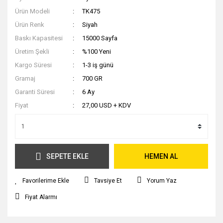
Ürün Modeli
TK475
Ürün Renk
Siyah
Baskı Kapasitesi
15000 Sayfa
Üretim Şekli
%100 Yeni
Kargo Süresi
1-3 iş günü
Gramaj
700 GR
Garanti Süresi
6 Ay
Fiyat
27,00 USD + KDV
SEPETE EKLE
HEMEN AL
Tavsiye Et
Yorum Yaz
Fiyat Alarmı