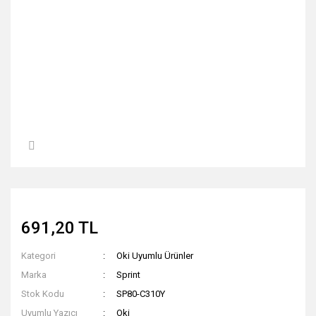
691,20 TL
Kategori
Oki Uyumlu Ürünler
Marka
Sprint
Stok Kodu
SP80-C310Y
Uyumlu Yazıcı
Oki