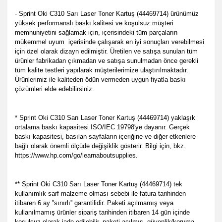
- Sprint Oki C310 Sarı Laser Toner Kartuş (44469714) ürünümüz
yüksek performanslı baskı kalitesi ve koşulsuz müşteri
memnuniyetini sağlamak için, içerisindeki tüm parçaların
mükemmel uyum içerisinde çalışarak en iyi sonuçları verebilmesi
için özel olarak dizayn edilmiştir. Üretilen ve satışa sunulan tüm
ürünler fabrikadan çıkmadan ve satışa sunulmadan önce gerekli
tüm kalite testleri yapılarak müşterilerimize ulaştırılmaktadır.
Ürünlerimiz ile kaliteden ödün vermeden uygun fiyatla baskı
çözümleri elde edebilirsiniz.
* Sprint Oki C310 Sarı Laser Toner Kartuş (44469714) yaklaşık
ortalama baskı kapasitesi ISO/IEC 19798'ye dayanır. Gerçek
baskı kapasitesi, basılan sayfaların içeriğine ve diğer etkenlere
bağlı olarak önemli ölçüde değişiklik gösterir. Bilgi için, bkz.
https://www.hp.com/go/learnaboutsupplies.
** Sprint Oki C310 Sarı Laser Toner Kartuş (44469714) tek
kullanımlık sarf malzeme olması sebebi ile fatura tarihinden
itibaren 6 ay ''sınırlı'' garantilidir. Paketi açılmamış veya
kullanılmamış ürünler sipariş tarihinden itibaren 14 gün içinde
koşulsuz olarak iade edilebilir, paketi açılmış, güvenlik/koruma