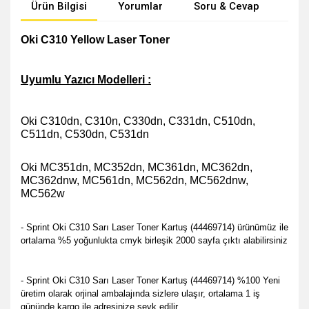
Ürün Bilgisi
Yorumlar
Soru & Cevap
Öne
Oki C310 Yellow Laser Toner
Uyumlu Yazıcı Modelleri :
Oki C310dn, C310n, C330dn, C331dn, C510dn,
C511dn, C530dn, C531dn
Oki MC351dn, MC352dn, MC361dn, MC362dn,
MC362dnw, MC561dn, MC562dn, MC562dnw,
MC562w
- Sprint Oki C310 Sarı Laser Toner Kartuş (44469714) ürünümüz ile
ortalama %5 yoğunlukta cmyk birleşik 2000 sayfa çıktı alabilirsiniz
- Sprint Oki C310 Sarı Laser Toner Kartuş (44469714) %100 Yeni
üretim olarak orjinal ambalajında sizlere ulaşır, ortalama 1 iş
gününde kargo ile adresinize sevk edilir