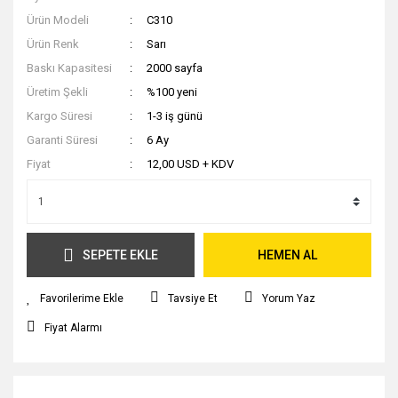
Ürün Modeli
C310
Ürün Renk
Sarı
Baskı Kapasitesi
2000 sayfa
Üretim Şekli
%100 yeni
Kargo Süresi
1-3 iş günü
Garanti Süresi
6 Ay
Fiyat
12,00 USD + KDV
SEPETE EKLE
HEMEN AL
Tavsiye Et
Yorum Yaz
Fiyat Alarmı