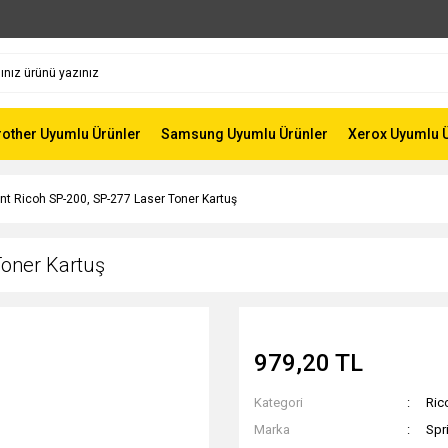
rother Uyumlu Ürünler
Samsung Uyumlu Ürünler
Xerox Uyumlu 
int Ricoh SP-200, SP-277 Laser Toner Kartuş
Toner Kartuş
979,20 TL
Kategori
Ric
Marka
Spr