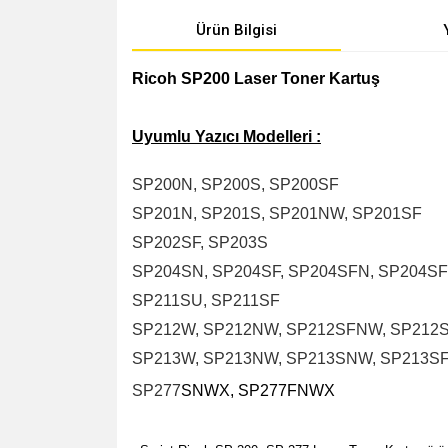
Ürün Bilgisi
Ricoh SP200 Laser Toner Kartuş
Uyumlu Yazıcı Modelleri :
SP200N, SP200S, SP200SF
SP201N, SP201S, SP201NW, SP201SF
SP202SF, SP203S
SP204SN, SP204SF, SP204SFN, SP204S
SP211SU, SP211SF
SP212W, SP212NW, SP212SFNW, SP21
SP213W, SP213NW, SP213SNW, SP213S
SP277
SNWX, SP277FNWX