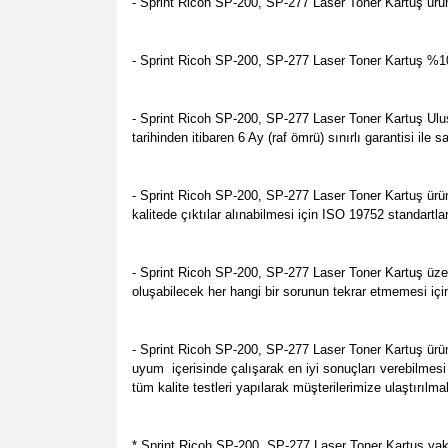
- Sprint Ricoh SP-200, SP-277 Laser Toner Kartuş ürün
- Sprint Ricoh SP-200, SP-277 Laser Toner Kartuş %100 
- Sprint Ricoh SP-200, SP-277 Laser Toner Kartuş Uluslar
tarihinden itibaren 6 Ay (raf ömrü) sınırlı garantisi il
- Sprint Ricoh SP-200, SP-277 Laser Toner Kartuş ürün
kalitede çıktılar alınabilmesi için ISO 19752 standartl
- Sprint Ricoh SP-200, SP-277 Laser Toner Kartuş üzer
oluşabilecek her hangi bir sorunun tekrar etmemesi içi
- Sprint Ricoh SP-200, SP-277 Laser Toner Kartuş ürü
uyum içerisinde çalışarak en iyi sonuçları verebilmesi
tüm kalite testleri yapılarak müşterilerimize ulaştırılm
* Sprint Ricoh SP-200, SP-277 Laser Toner Kartuş yakl