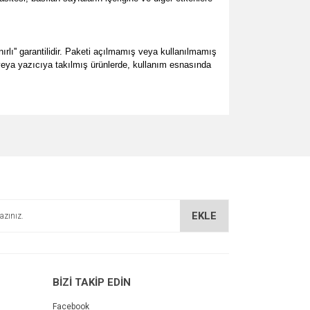
ırlı'' garantilidir. Paketi açılmamış veya kullanılmamış
ş veya yazıcıya takılmış ürünlerde, kullanım esnasında
za iletebilirsiniz.
EKLE
BİZİ TAKİP EDİN
Facebook