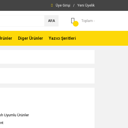
Üye Girişi
/
Yeni Üyelik
ARA
Toplam -
Ürünler
Diger Ürünler
Yazıcı Şeritleri
oh Uyumlu Ürünler
int