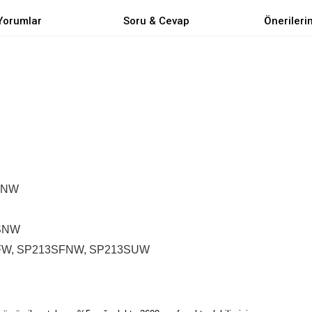
Yorumlar
Soru & Cevap
Önerileri
FNW
2SNW
FW, SP213SFNW, SP213SUW