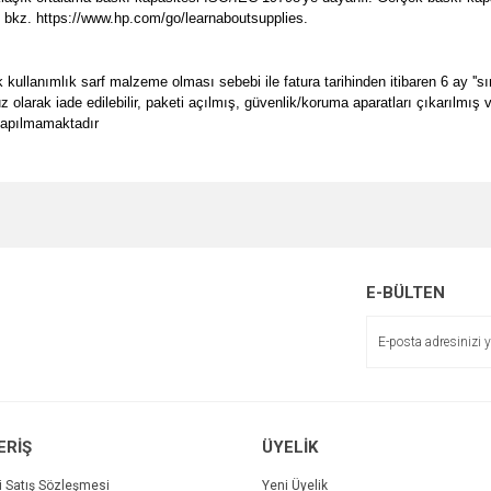
in, bkz. https://www.hp.com/go/learnaboutsupplies.
ullanımlık sarf malzeme olması sebebi ile fatura tarihinden itibaren 6 ay ''sın
suz olarak iade edilebilir, paketi açılmış, güvenlik/koruma aparatları çıkarılmı
 yapılmamaktadır
e diğer konularda yetersiz gördüğünüz noktaları öneri formunu kullanarak tarafımı
Bu ürüne ilk yorumu siz yapın!
Ürün hakkında henüz soru sorulmamış.
r.
Yorum Yaz
Soru Sor
E-BÜLTEN
ERİŞ
ÜYELİK
i Satış Sözleşmesi
Yeni Üyelik