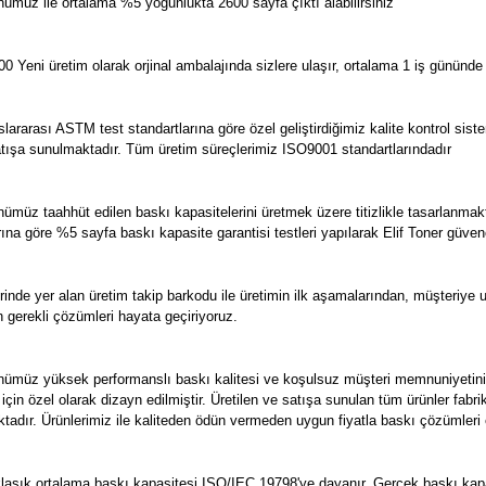
ümüz ile ortalama %5 yoğunlukta 2600 sayfa çıktı alabilirsiniz
Yeni üretim olarak orjinal ambalajında sizlere ulaşır, ortalama 1 iş gününde k
arası ASTM test standartlarına göre özel geliştirdiğimiz kalite kontrol sistemi
e satışa sunulmaktadır. Tüm üretim süreçlerimiz ISO9001 standartlarındadır
ümüz taahhüt edilen baskı kapasitelerini üretmek üzere titizlikle tasarlanma
arına göre %5 sayfa baskı kapasite garantisi testleri yapılarak Elif Toner güven
inde yer alan üretim takip barkodu ile üretimin ilk aşamalarından, müşteriye
n gerekli çözümleri hayata geçiriyoruz.
nümüz yüksek performanslı baskı kalitesi ve koşulsuz müşteri memnuniyetini
 için özel olarak dizayn edilmiştir. Üretilen ve satışa sunulan tüm ürünler f
aktadır. Ürünlerimiz ile kaliteden ödün vermeden uygun fiyatla baskı çözümleri e
aşık ortalama baskı kapasitesi ISO/IEC 19798'ye dayanır. Gerçek baskı kapasi