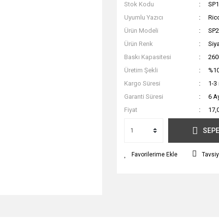
Stok Kodu
SP1
Uyumlu Yazıcı
Ric
Ürün Modeli
SP2
Ürün Renk
Siy
Baskı Kapasitesi
260
Üretim Şekli
%10
Kargo Süresi
1-3
Garanti Süresi
6 A
Fiyat
17,
SEPE
Tavsiy