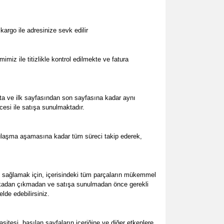
argo ile adresinize sevk edilir
miz ile titizlikle kontrol edilmekte ve fatura
kta ve ilk sayfasından son sayfasına kadar aynı
cesi ile satışa sunulmaktadır.
 ulaşma aşamasına kadar tüm süreci takip ederek,
 sağlamak için, içerisindeki tüm parçaların mükemmel
abrikadan çıkmadan ve satışa sunulmadan önce gerekli
lde edebilirsiniz.
tesi, basılan sayfaların içeriğine ve diğer etkenlere