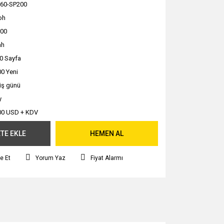
60-SP200
oh
00
ah
0 Sayfa
0 Yeni
 iş günü
y
00 USD + KDV
TE EKLE
HEMEN AL
e Et
Yorum Yaz
Fiyat Alarmı