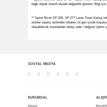
bağlı olarak önemli ölçüde değişiklik gösterir. Bilgi iç
** Sprint Ricoh SP-200, SP-277 Laser Toner Kartuş tek k
ürünler sipariş tarihinden itibaren 14 gün içinde koşul
oluşabilecek sorunlardan dolayı iade / değişim işlemi
Bu ürünün fiyat bilgisi, resim, ürün açıklamalarında v
her zamanki gibi memnun kaldık.
Görüş ve önerileriniz için teşekkür ederiz.
P... E... | 23/08/2024
Ürün resmi kalitesiz, bozuk veya görüntülenemiyo
Site gayet güzel kullanışlı
SOSYAL MEDYA
Ürün açıklamasında eksik bilgiler bulunuyor.
Sebahattin Özcan | 18/07/2024
Ürün bilgilerinde hatalar bulunuyor.
Ürün fiyatı diğer sitelerden daha pahalı.
Çok iyi ve anlaşılabilir alışveriş yapabiliyorum
Bu ürüne benzer farklı alternatifler olmalı.
M... Ö... | 28/02/2024
KURUMSAL
ALIŞV
Deneyimini Paylaş
İletişim
Mesafel