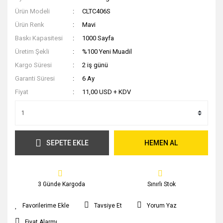
Ürün Modeli
CLTC406S
Ürün Renk
Mavi
Baskı Kapasitesi
1000 Sayfa
Üretim Şekli
%100 Yeni Muadil
Kargo Süresi
2 iş günü
Garanti Süresi
6 Ay
Fiyat
11,00 USD + KDV
SEPETE EKLE
HEMEN AL
3 Günde Kargoda
Sınırlı Stok
Tavsiye Et
Yorum Yaz
Fiyat Alarmı