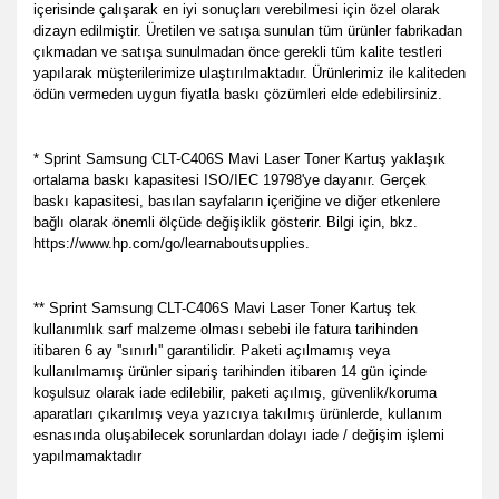
içerisinde çalışarak en iyi sonuçları verebilmesi için özel olarak
dizayn edilmiştir. Üretilen ve satışa sunulan tüm ürünler fabrikadan
çıkmadan ve satışa sunulmadan önce gerekli tüm kalite testleri
yapılarak müşterilerimize ulaştırılmaktadır. Ürünlerimiz ile kaliteden
ödün vermeden uygun fiyatla baskı çözümleri elde edebilirsiniz.
* Sprint Samsung CLT-C406S Mavi Laser Toner Kartuş yaklaşık
ortalama baskı kapasitesi ISO/IEC 19798'ye dayanır. Gerçek
baskı kapasitesi, basılan sayfaların içeriğine ve diğer etkenlere
bağlı olarak önemli ölçüde değişiklik gösterir. Bilgi için, bkz.
https://www.hp.com/go/learnaboutsupplies.
** Sprint Samsung CLT-C406S Mavi Laser Toner Kartuş tek
kullanımlık sarf malzeme olması sebebi ile fatura tarihinden
itibaren 6 ay ''sınırlı'' garantilidir. Paketi açılmamış veya
kullanılmamış ürünler sipariş tarihinden itibaren 14 gün içinde
koşulsuz olarak iade edilebilir, paketi açılmış, güvenlik/koruma
aparatları çıkarılmış veya yazıcıya takılmış ürünlerde, kullanım
esnasında oluşabilecek sorunlardan dolayı iade / değişim işlemi
yapılmamaktadır