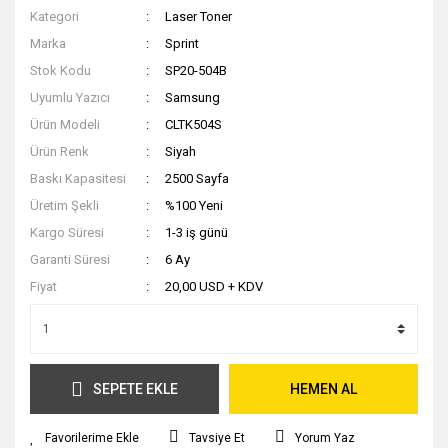
Kategori
Laser Toner
Marka
Sprint
Stok Kodu
SP20-504B
Uyumlu Yazıcı
Samsung
Ürün Modeli
CLTK504S
Ürün Renk
Siyah
Baskı Kapasitesi
2500 Sayfa
Üretim Şekli
%100 Yeni
Kargo Süresi
1-3 iş günü
Garanti Süresi
6 Ay
Fiyat
20,00 USD + KDV
SEPETE EKLE
HEMEN AL
Tavsiye Et
Yorum Yaz