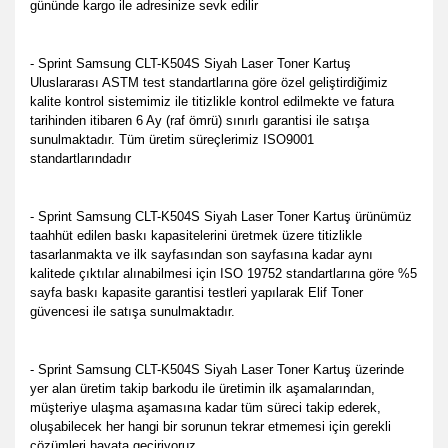
gününde kargo ile adresinize sevk edilir
-
Sprint Samsung CLT-K504S Siyah Laser Toner Kartuş
Uluslararası ASTM test standartlarına göre özel geliştirdiğimiz
kalite kontrol sistemimiz ile titizlikle kontrol edilmekte
ve fatura
tarihinden itibaren 6 Ay (raf ömrü) sınırlı garantisi ile satışa
sunulmaktadır. Tüm üretim süreçlerimiz ISO9001
standartlarındadır
- Sprint Samsung CLT-K504S Siyah Laser Toner Kartuş ürünümüz
taahhüt edilen baskı kapasitelerini üretmek üzere titizlikle
tasarlanmakta ve ilk sayfasından son sayfasına kadar aynı
kalitede çıktılar alınabilmesi için ISO 19752 standartlarına göre %5
sayfa baskı kapasite garantisi testleri yapılarak Elif Toner
güvencesi ile satışa sunulmaktadır.
- Sprint Samsung CLT-K504S Siyah Laser Toner Kartuş üzerinde
yer alan üretim takip barkodu ile üretimin ilk aşamalarından,
müşteriye ulaşma aşamasına kadar tüm süreci takip ederek,
oluşabilecek her hangi bir sorunun tekrar etmemesi için gerekli
çözümleri hayata geçiriyoruz.