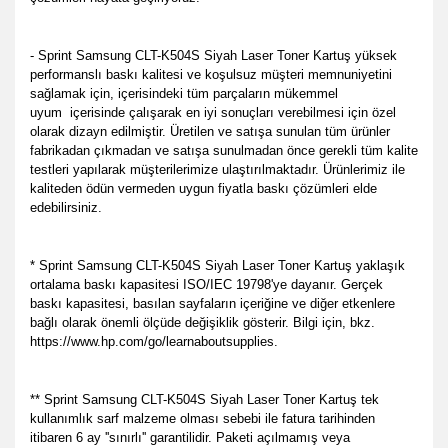
- Sprint Samsung CLT-K504S Siyah Laser Toner Kartuş yüksek
performanslı baskı kalitesi ve koşulsuz müşteri memnuniyetini
sağlamak için, içerisindeki tüm parçaların mükemmel
uyum
içerisinde çalışarak en iyi sonuçları verebilmesi için özel
olarak dizayn edilmiştir. Üretilen ve satışa sunulan tüm ürünler
fabrikadan çıkmadan ve satışa sunulmadan önce gerekli tüm kalite
testleri yapılarak müşterilerimize ulaştırılmaktadır. Ürünlerimiz ile
kaliteden ödün vermeden uygun fiyatla baskı çözümleri elde
edebilirsiniz.
* Sprint Samsung CLT-K504S Siyah Laser Toner Kartuş yaklaşık
ortalama baskı kapasitesi ISO/IEC 19798'ye dayanır. Gerçek
baskı kapasitesi, basılan sayfaların içeriğine ve diğer etkenlere
bağlı olarak önemli ölçüde değişiklik gösterir. Bilgi için, bkz.
https://www.hp.com/go/learnaboutsupplies.
** Sprint Samsung CLT-K504S Siyah Laser Toner Kartuş tek
kullanımlık sarf malzeme olması sebebi ile fatura tarihinden
itibaren 6 ay ''sınırlı'' garantilidir. Paketi açılmamış veya