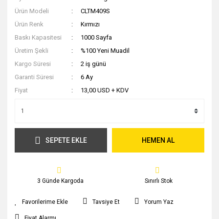
Ürün Modeli
CLTM409S
Ürün Renk
Kırmızı
Baskı Kapasitesi
1000 Sayfa
Üretim Şekli
%100 Yeni Muadil
Kargo Süresi
2 iş günü
Garanti Süresi
6 Ay
Fiyat
13,00 USD + KDV
SEPETE EKLE
HEMEN AL
3 Günde Kargoda
Sınırlı Stok
Tavsiye Et
Yorum Yaz
Fiyat Alarmı