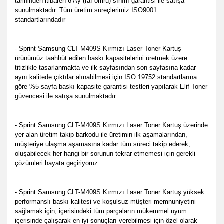
tarihinden itibaren 6 Ay (raf ömrü) sınırlı garantisi ile satışa
sunulmaktadır. Tüm üretim süreçlerimiz ISO9001
standartlarındadır
- Sprint Samsung CLT-M409S Kırmızı Laser Toner Kartuş
ürünümüz taahhüt edilen baskı kapasitelerini üretmek üzere
titizlikle tasarlanmakta ve ilk sayfasından son sayfasına kadar
aynı kalitede çıktılar alınabilmesi için ISO 19752 standartlarına
göre %5 sayfa baskı kapasite garantisi testleri yapılarak Elif Toner
güvencesi ile satışa sunulmaktadır.
- Sprint Samsung CLT-M409S Kırmızı Laser Toner Kartuş üzerinde
yer alan üretim takip barkodu ile üretimin ilk aşamalarından,
müşteriye ulaşma aşamasına kadar tüm süreci takip ederek,
oluşabilecek her hangi bir sorunun tekrar etmemesi için gerekli
çözümleri hayata geçiriyoruz.
- Sprint Samsung CLT-M409S Kırmızı Laser Toner Kartuş yüksek
performanslı baskı kalitesi ve koşulsuz müşteri memnuniyetini
sağlamak için, içerisindeki tüm parçaların mükemmel uyum
içerisinde çalışarak en iyi sonuçları verebilmesi için özel olarak