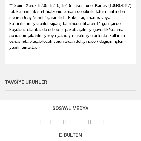
** Sprint Xerox B205, B210, B215 Laser Toner Kartuş (106R04347)
tek kullanımlık sarf malzeme olması sebebi ile fatura tarihinden
itibaren 6 ay ''sınırlı'' garantilidir. Paketi açılmamış veya
kullanılmamış ürünler sipariş tarihinden itibaren 14 gün içinde
koşulsuz olarak iade edilebilir, paketi açılmış, güvenlik/koruma
aparatları çıkarılmış veya yazıcıya takılmış ürünlerde, kullanım
esnasında oluşabilecek sorunlardan dolayı iade / değişim işlemi
yapılmamaktadır
Bu ürünün fiyat bilgisi, resim, ürün açıklamalarında ve diğer
her zamanki gibi memnun
konularda yetersiz gördüğünüz noktaları öneri formunu
kaldık.
Bu ürüne ilk yorumu siz yapın!
Ürün hakkında henüz soru sorulmamış.
kullanarak tarafımıza iletebilirsiniz.
TAVSİYE ÜRÜNLER
P... E... | 23/08/2024
Görüş ve önerileriniz için teşekkür ederiz.
Yorum Yaz
Soru Sor
Site gayet güzel kullanışlı
Ürün resmi kalitesiz, bozuk veya görüntülenemiyor.
SOSYAL MEDYA
Ürün açıklamasında eksik bilgiler bulunuyor.
Sebahattin Özcan | 18/07/2024
Ürün bilgilerinde hatalar bulunuyor.
Çok iyi ve anlaşılabilir alışveriş
Ürün fiyatı diğer sitelerden daha pahalı.
yapabiliyorum
E-BÜLTEN
Bu ürüne benzer farklı alternatifler olmalı.