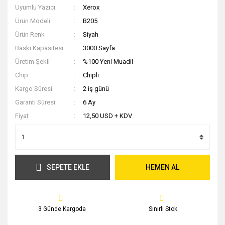
Uyumlu Yazıcı
Xerox
Ürün Modeli
B205
Ürün Renk
Siyah
Baskı Kapasitesi
3000 Sayfa
Üretim Şekli
%100 Yeni Muadil
Chip
Chipli
Kargo Süresi
2 iş günü
Garanti Süresi
6 Ay
Fiyat
12,50 USD + KDV
SEPETE EKLE
HEMEN AL
3 Günde Kargoda
Sınırlı Stok