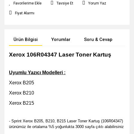
Tavsiye Et
Yorum Yaz
Fiyat Alarmı
Ürün Bilgisi
Yorumlar
Soru & Cevap
Öne
Xerox 106R04347 Laser Toner Kartuş
Uyumlu Yazıcı Modelleri :
Xerox B205
Xerox B210
Xerox B215
- Sprint Xerox B205, B210, B215 Laser Toner Kartuş (106R04347)
ürünümüz ile ortalama %5 yoğunlukta 3000 sayfa çıktı alabilirsiniz