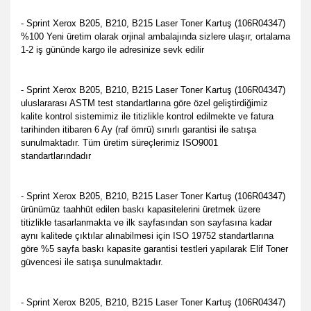
- Sprint Xerox B205, B210, B215 Laser Toner Kartuş (106R04347)
%100 Yeni üretim olarak orjinal ambalajında sizlere ulaşır, ortalama
1-2 iş gününde kargo ile adresinize sevk edilir
- Sprint Xerox B205, B210, B215 Laser Toner Kartuş (106R04347)
u
luslararası ASTM test standartlarına göre özel geliştirdiğimiz
kalite kontrol sistemimiz ile titizlikle kontrol edilmekte
ve fatura
tarihinden itibaren 6 Ay (raf ömrü) sınırlı garantisi ile satışa
sunulmaktadır. Tüm üretim süreçlerimiz ISO9001
standartlarındadır
- Sprint Xerox B205, B210, B215 Laser Toner Kartuş (106R04347)
ürünümüz taahhüt edilen baskı kapasitelerini üretmek üzere
titizlikle tasarlanmakta ve ilk sayfasından son sayfasına kadar
aynı kalitede çıktılar alınabilmesi için ISO 19752 standartlarına
göre %5 sayfa baskı kapasite garantisi testleri yapılarak Elif Toner
güvencesi ile satışa sunulmaktadır.
- Sprint Xerox B205, B210, B215 Laser Toner Kartuş (106R04347)