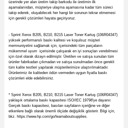
üzerinde yer alan üretim takip barkodu ile üretimin ilk
aşamalarından, müşteriye ulaşma aşamasına kadar tüm süreci
takip ederek, oluşabilecek her hangi bir sorunun tekrar etmemesi
için gerekli çözümleri hayata geçiriyoruz.
- Sprint Xerox B205, B210, B215 Laser Toner Kartuş (106R04347)
yüksek performanslı baskı kalitesi ve koşulsuz müşteri
memnuniyetini sağlamak için, içerisindeki tüm parçaların
mükemmel uyum
içerisinde çalışarak en iyi sonuçları verebilmesi
için özel olarak dizayn edilmiştir. Üretilen ve satışa sunulan tüm
ürünler fabrikadan çıkmadan ve satışa sunulmadan önce gerekli
tüm kalite testleri yapılarak müşterilerimize ulaştırılmaktadır.
Ürünlerimiz ile kaliteden ödün vermeden uygun fiyatla baskı
çözümleri elde edebilirsiniz.
* Sprint Xerox B205, B210, B215 Laser Toner Kartuş (106R04347)
yaklaşık ortalama baskı kapasitesi ISO/IEC 19798'ye dayanır.
Gerçek baskı kapasitesi, basılan sayfaların içeriğine ve diğer
etkenlere bağlı olarak önemli ölçüde değişiklik gösterir. Bilgi için,
bkz. https://www.hp.com/go/learnaboutsupplies.