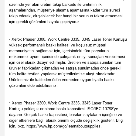
üzerinde yer alan üretim takip barkodu ile üretimin ilk
aşamalarından, müşteriye ulaşma aşamasına kadar tüm süreci
takip ederek, oluşabilecek her hangi bir sorunun tekrar etmemesi
için gerekli çözümleri hayata geçiriyoruz.
- Xerox Phaser 3300, Work Centre 3335, 3345 Laser Toner Kartuşu
yüksek performanslı baskı kalitesi ve koşulsuz müşteri
memnuniyetini sağlamak için, içerisindeki tüm parçaların
mükemmel uyum
içerisinde çalışarak en iyi sonuçları verebilmesi
için özel olarak dizayn edilmiştir. Üretilen ve satışa sunulan tüm
ürünler fabrikadan çıkmadan ve satışa sunulmadan önce gerekli
tüm kalite testleri yapılarak müşterilerimize ulaştırılmaktadır.
Ürünlerimiz ile kaliteden ödün vermeden uygun fiyatla baskı
çözümleri elde edebilirsiniz.
* Xerox Phaser 3300, Work Centre 3335, 3345 Laser Toner
Kartuşu yaklaşık ortalama baskı kapasitesi ISO/IEC 19798'ye
dayanır. Gerçek baskı kapasitesi, basılan sayfaların içeriğine ve
diğer etkenlere bağlı olarak önemli ölçüde değişiklik gösterir. Bilgi
için, bkz. https://www.hp.com/go/learnaboutsupplies.