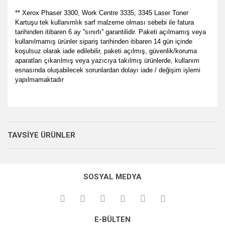
** Xerox Phaser 3300, Work Centre 3335, 3345 Laser Toner
Kartuşu tek kullanımlık sarf malzeme olması sebebi ile fatura
tarihinden itibaren 6 ay ''sınırlı'' garantilidir. Paketi açılmamış veya
kullanılmamış ürünler sipariş tarihinden itibaren 14 gün içinde
koşulsuz olarak iade edilebilir, paketi açılmış, güvenlik/koruma
aparatları çıkarılmış veya yazıcıya takılmış ürünlerde, kullanım
esnasında oluşabilecek sorunlardan dolayı iade / değişim işlemi
yapılmamaktadır
Bu ürünün fiyat bilgisi, resim, ürün açıklamalarında ve diğer
her zamanki gibi memnun
konularda yetersiz gördüğünüz noktaları öneri formunu
kaldık.
Bu ürüne ilk yorumu siz yapın!
Ürün hakkında henüz soru sorulmamış.
kullanarak tarafımıza iletebilirsiniz.
TAVSİYE ÜRÜNLER
P... E... | 23/08/2024
Görüş ve önerileriniz için teşekkür ederiz.
Yorum Yaz
Soru Sor
Site gayet güzel kullanışlı
Ürün resmi kalitesiz, bozuk veya görüntülenemiyor.
SOSYAL MEDYA
Ürün açıklamasında eksik bilgiler bulunuyor.
Sebahattin Özcan | 18/07/2024
Ürün bilgilerinde hatalar bulunuyor.
Çok iyi ve anlaşılabilir alışveriş
Ürün fiyatı diğer sitelerden daha pahalı.
yapabiliyorum
E-BÜLTEN
Bu ürüne benzer farklı alternatifler olmalı.