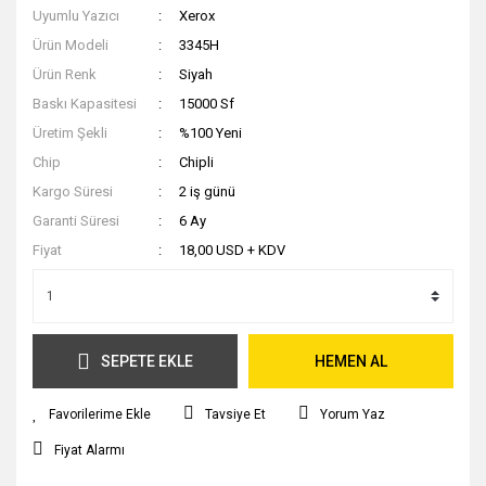
Uyumlu Yazıcı
Xerox
Ürün Modeli
3345H
Ürün Renk
Siyah
Baskı Kapasitesi
15000 Sf
Üretim Şekli
%100 Yeni
Chip
Chipli
Kargo Süresi
2 iş günü
Garanti Süresi
6 Ay
Fiyat
18,00 USD + KDV
SEPETE EKLE
HEMEN AL
Tavsiye Et
Yorum Yaz
Fiyat Alarmı