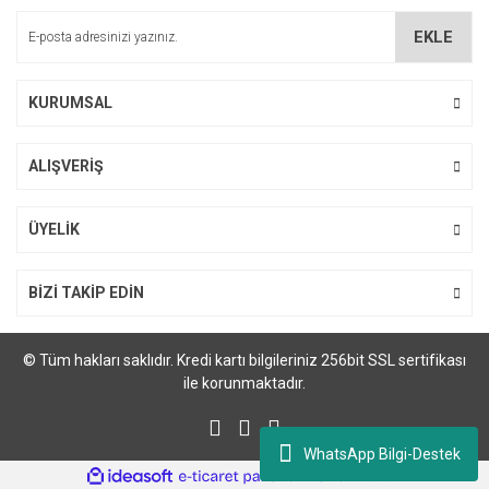
M... Ö... | 28/02/2024
EKLE
Deneyimini Paylaş
KURUMSAL
Gönder
ALIŞVERİŞ
ÜYELİK
Xerox Phaser 3300, Work Centre 3335, 3345 Drum Ünitesi
BİZİ TAKİP EDİN
691,20 TL
© Tüm hakları saklıdır. Kredi kartı bilgileriniz 256bit SSL sertifikası
ile korunmaktadır.
WhatsApp Bilgi-Destek
ile
ideasoft
e-