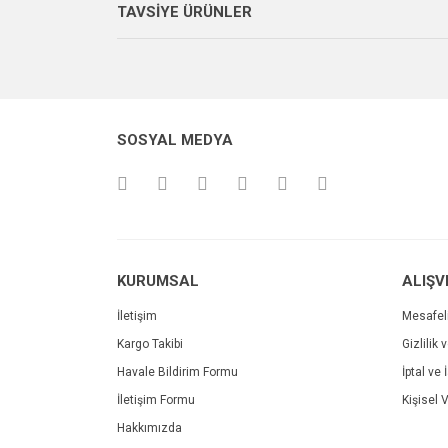
TAVSİYE ÜRÜNLER
Ürün resmi kalitesiz, bozuk veya görüntülenemiyo
Site gayet güzel kullanışlı
Ürün açıklamasında eksik bilgiler bulunuyor.
Sebahattin Özcan | 18/07/2024
Ürün bilgilerinde hatalar bulunuyor.
Ürün fiyatı diğer sitelerden daha pahalı.
Çok iyi ve anlaşılabilir alışveriş yapabiliyorum
SOSYAL MEDYA
Bu ürüne benzer farklı alternatifler olmalı.
M... Ö... | 28/02/2024
Deneyimini Paylaş
KURUMSAL
ALIŞV
İletişim
Mesafel
Kargo Takibi
Gizlilik 
Havale Bildirim Formu
İptal ve 
İletişim Formu
Kişisel V
Printpen Lexmark E260 Laser Toner (E260A11E)
Hakkımızda