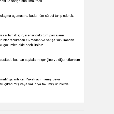
cesi ile satışa sunulmaktadır.
e ulaşma aşamasına kadar tüm süreci takip ederek,
sağlamak için, içerisindeki tüm parçaların
m ürünler fabrikadan çıkmadan ve satışa sunulmadan
ı çözümleri elde edebilirsiniz.
tesi, basılan sayfaların içeriğine ve diğer etkenlere
ırlı'' garantilidir. Paketi açılmamış veya
ları çıkarılmış veya yazıcıya takılmış ürünlerde,
za iletebilirsiniz.