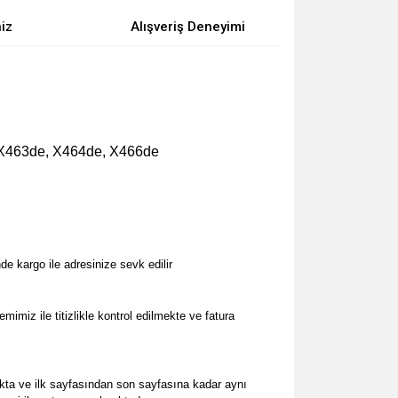
niz
Alışveriş Deneyimi
 X463de, X464de, X466de
e kargo ile adresinize sevk edilir
imiz ile titizlikle kontrol edilmekte ve fatura
kta ve ilk sayfasından son sayfasına kadar aynı