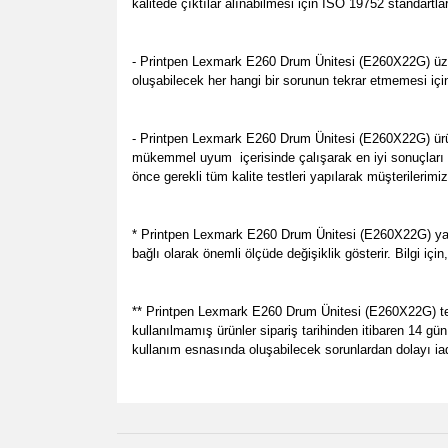
kalitede çıktılar alınabilmesi için ISO 19752 standartl
- Printpen Lexmark E260 Drum Ünitesi (E260X22G) üzer
oluşabilecek her hangi bir sorunun tekrar etmemesi içi
- Printpen Lexmark E260 Drum Ünitesi (E260X22G) ürün
mükemmel uyum içerisinde çalışarak en iyi sonuçları v
önce gerekli tüm kalite testleri yapılarak müşterilerimi
* Printpen Lexmark E260 Drum Ünitesi (E260X22G) yakla
bağlı olarak önemli ölçüde değişiklik gösterir. Bilgi iç
** Printpen Lexmark E260 Drum Ünitesi (E260X22G) tek ku
kullanılmamış ürünler sipariş tarihinden itibaren 14 gün
kullanım esnasında oluşabilecek sorunlardan dolayı iad
Bu ürünün fiyat bilgisi, resim, ürün açıklamalarında v
her zamanki gibi memnun kaldık.
Görüş ve önerileriniz için teşekkür ederiz.
P... E... | 23/08/2024