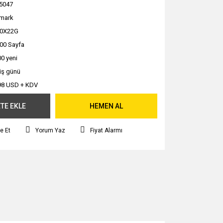
5047
mark
60X22G
00 Sayfa
0 yeni
 iş günü
98 USD + KDV
TE EKLE
HEMEN AL
e Et
Yorum Yaz
Fiyat Alarmı