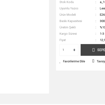
Stok Kodu
a_1
Uyumlu Yazıcı
Lex
Ürün Modeli
E2
Baskı Kapasitesi
300
Üretim Şekli
%10
Kargo Süresi
1-3
Fiyat
12,
SEPE
Tavsiy