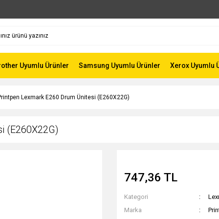
rother Uyumlu Ürünler
Samsung Uyumlu Ürünler
Xerox Uyumlu 
Printpen Lexmark E260 Drum Ünitesi (E260X22G)
si (E260X22G)
747,36 TL
Kategori
Lex
Marka
Pri