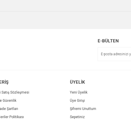
r.
Yorum Yaz
Soru Sor
E-BÜLTEN
Gönder
ERİŞ
ÜYELİK
i Satış Sözleşmesi
Yeni Üyelik
ve Güvenlik
Üye Girişi
İade Şartları
Şifremi Unuttum
eriler Politikası
Sepetiniz
Printpen Lexmark X264 Laser Toner (X264H11G)