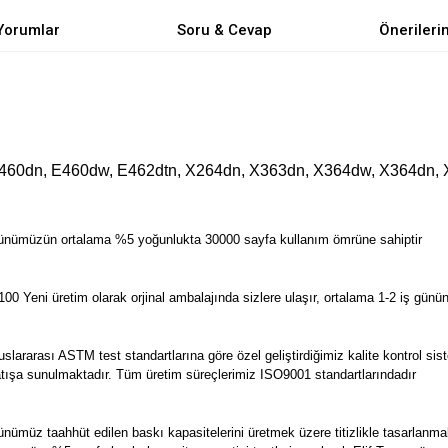
Yorumlar
Soru & Cevap
Önerileri
460dn, E460dw, E462dtn, X264dn, X363dn, X364dw, X364dn,
ünümüzün ortalama %5 yoğunlukta 30000 sayfa kullanım ömrüne sahiptir
eni üretim olarak orjinal ambalajında sizlere ulaşır, ortalama 1-2 iş gününd
arası ASTM test standartlarına göre özel geliştirdiğimiz kalite kontrol sistem
e satışa sunulmaktadır. Tüm üretim süreçlerimiz ISO9001 standartlarındadır
müz taahhüt edilen baskı kapasitelerini üretmek üzere titizlikle tasarlanma