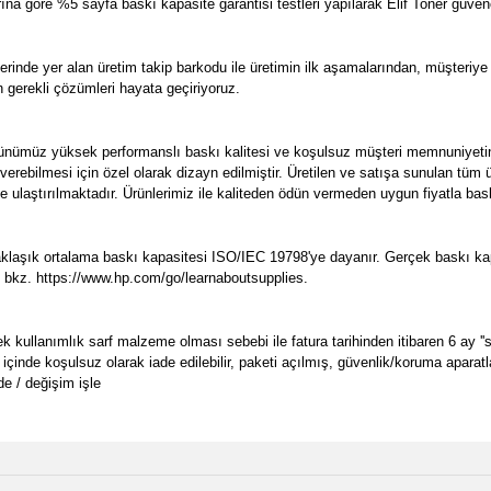
arına göre %5 sayfa baskı kapasite garantisi testleri yapılarak Elif Toner güven
inde yer alan üretim takip barkodu ile üretimin ilk aşamalarından, müşteriy
n gerekli çözümleri hayata geçiriyoruz.
ümüz yüksek performanslı baskı kalitesi ve koşulsuz müşteri memnuniyetini 
erebilmesi için özel olarak dizayn edilmiştir. Üretilen ve satışa sunulan tü
ze ulaştırılmaktadır. Ürünlerimiz ile kaliteden ödün vermeden uygun fiyatla bask
şık ortalama baskı kapasitesi ISO/IEC 19798'ye dayanır. Gerçek baskı kapasi
in, bkz. https://www.hp.com/go/learnaboutsupplies.
llanımlık sarf malzeme olması sebebi ile fatura tarihinden itibaren 6 ay ''sın
 içinde koşulsuz olarak iade edilebilir, paketi açılmış, güvenlik/koruma aparat
e / değişim işle
e diğer konularda yetersiz gördüğünüz noktaları öneri formunu kullanarak tarafımı
Bu ürüne ilk yorumu siz yapın!
Ürün hakkında henüz soru sorulmamış.