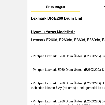
Ürün Bilgisi
Lexmark DR-E260 Drum Unit
Uyumlu Yazıcı Modelleri :
Lexmark E260d, E260dn, E360d, E360dn, E
- Printpen Lexmark E260 Drum Ünitesi (E260X22G) ür
- Printpen Lexmark E260 Drum Ünitesi (E260X22G) %100 Y
- Printpen Lexmark E260 Drum Ünitesi (E260X22G) Uluslar
tarihinden itibaren 6 Ay (raf ömrü) sınırlı garantisi il
- Printpen Lexmark E260 Drum Ünitesi (E260X22G) ürünü