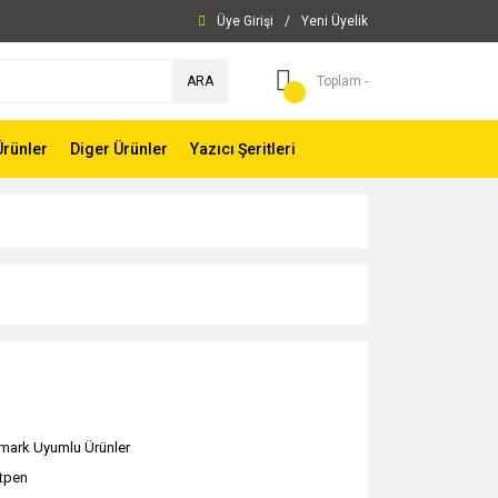
Üye Girişi
/
Yeni Üyelik
ARA
Toplam -
Ürünler
Diger Ürünler
Yazıcı Şeritleri
mark Uyumlu Ürünler
ntpen