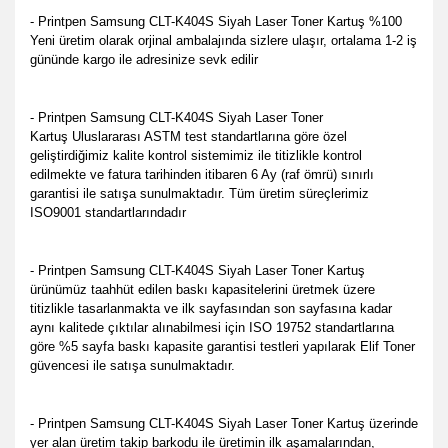
- Printpen Samsung CLT-K404S Siyah Laser Toner Kartuş %100
Yeni üretim olarak orjinal ambalajında sizlere ulaşır, ortalama 1-2 iş
gününde kargo ile adresinize sevk edilir
- Printpen Samsung CLT-K404S Siyah Laser Toner
Kartuş
Uluslararası ASTM test standartlarına göre özel
geliştirdiğimiz kalite kontrol sistemimiz ile titizlikle kontrol
edilmekte
ve fatura tarihinden itibaren 6 Ay (raf ömrü) sınırlı
garantisi ile satışa sunulmaktadır. Tüm üretim süreçlerimiz
ISO9001 standartlarındadır
- Printpen Samsung CLT-K404S Siyah Laser Toner Kartuş
ürünümüz taahhüt edilen baskı kapasitelerini üretmek üzere
titizlikle tasarlanmakta ve ilk sayfasından son sayfasına kadar
aynı kalitede çıktılar alınabilmesi için ISO 19752 standartlarına
göre %5 sayfa baskı kapasite garantisi testleri yapılarak Elif Toner
güvencesi ile satışa sunulmaktadır.
- Printpen Samsung CLT-K404S Siyah Laser Toner Kartuş üzerinde
yer alan üretim takip barkodu ile üretimin ilk aşamalarından,