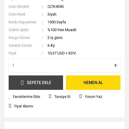
Ürün Modeli
CLTK404S
Ürün Renk
Siyah
Baskı Kapasitesi
1500 Sayfa
Üretim Şekli
%100 Yeni Muadil
Kargo Süresi
2 iş günü
Garanti Süresi
6 Ay
Fiyat
10,37 USD + KDV
SEPETE EKLE
HEMEN AL
Tavsiye Et
Yorum Yaz
Fiyat Alarmı