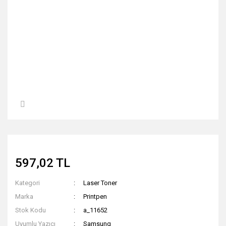
597,02 TL
Kategori
Laser Toner
Marka
Printpen
Stok Kodu
a_11652
Uyumlu Yazıcı
Samsung