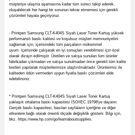
müşteriye ulaşma aşamasına kadar tüm süreci takip ederek,
oluşabilecek her hangi bir sorunun tekrar etmemesi için gerekli
çözümleri hayata geçiriyoruz.
- Printpen Samsung CLT-K404S Siyah Laser Toner Kartuş yüksek
performanslı baskı kalitesi ve koşulsuz müşteri memnuniyetini
sağlamak için, içerisindeki tüm parçaların mükemmel
uyum
içerisinde çalışarak en iyi sonuçları verebilmesi için özel
olarak dizayn edilmiştir. Üretilen ve satışa sunulan tüm ürünler
fabrikadan çıkmadan ve satışa sunulmadan önce gerekli tüm kalite
testleri yapılarak müşterilerimize ulaştırılmaktadır. Ürünlerimiz ile
kaliteden ödün vermeden uygun fiyatla baskı çözümleri elde
edebilirsiniz.
* Printpen Samsung CLT-K404S Siyah Laser Toner Kartuş
yaklaşık ortalama baskı kapasitesi ISO/IEC 19798'ye dayanır.
Gerçek baskı kapasitesi, basılan sayfaların içeriğine ve diğer
etkenlere bağlı olarak önemli ölçüde değişiklik gösterir. Bilgi için,
bkz. https://www.hp.com/go/learnaboutsupplies.