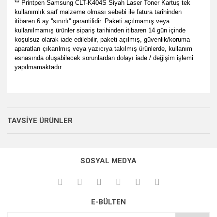
** Printpen Samsung CLT-K404S Siyah Laser Toner Kartuş tek
kullanımlık sarf malzeme olması sebebi ile fatura tarihinden
itibaren 6 ay ''sınırlı'' garantilidir. Paketi açılmamış veya
kullanılmamış ürünler sipariş tarihinden itibaren 14 gün içinde
koşulsuz olarak iade edilebilir, paketi açılmış, güvenlik/koruma
aparatları çıkarılmış veya yazıcıya takılmış ürünlerde, kullanım
esnasında oluşabilecek sorunlardan dolayı iade / değişim işlemi
yapılmamaktadır
Bu ürünün fiyat bilgisi, resim, ürün açıklamalarında ve diğer
her zamanki gibi memnun
konularda yetersiz gördüğünüz noktaları öneri formunu
kaldık.
Bu ürüne ilk yorumu siz yapın!
Ürün hakkında henüz soru sorulmamış.
kullanarak tarafımıza iletebilirsiniz.
TAVSİYE ÜRÜNLER
P... E... | 23/08/2024
Görüş ve önerileriniz için teşekkür ederiz.
Yorum Yaz
Soru Sor
Site gayet güzel kullanışlı
Ürün resmi kalitesiz, bozuk veya görüntülenemiyor.
SOSYAL MEDYA
Ürün açıklamasında eksik bilgiler bulunuyor.
Sebahattin Özcan | 18/07/2024
Ürün bilgilerinde hatalar bulunuyor.
Çok iyi ve anlaşılabilir alışveriş
Ürün fiyatı diğer sitelerden daha pahalı.
yapabiliyorum
E-BÜLTEN
Bu ürüne benzer farklı alternatifler olmalı.
M... Ö... | 28/02/2024