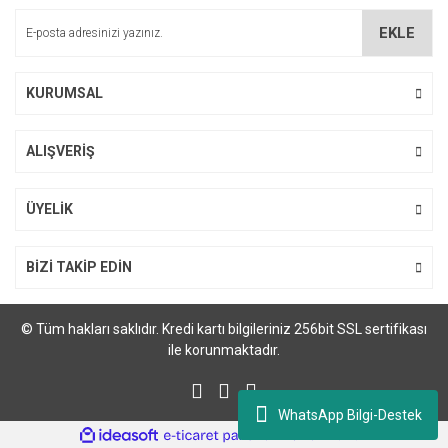
M... Ö... | 28/02/2024
EKLE
Deneyimini Paylaş
KURUMSAL
Gönder
ALIŞVERİŞ
ÜYELİK
Printpen Samsung CLT-K404S Siyah Laser Toner Kartuş
597,02 TL
BİZİ TAKİP EDİN
© Tüm hakları saklıdır. Kredi kartı bilgileriniz 256bit SSL sertifikası
ile korunmaktadır.
WhatsApp Bilgi-Destek
ile
ideasoft
e-