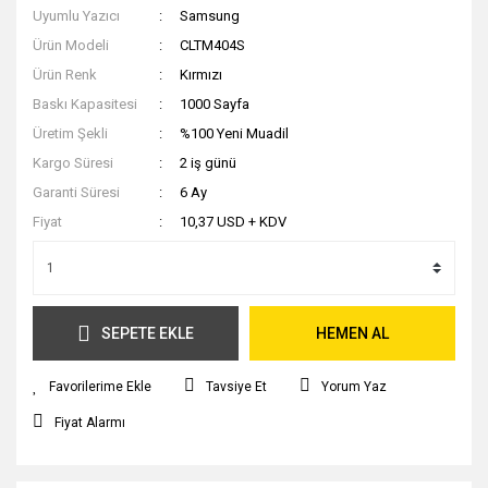
Uyumlu Yazıcı
Samsung
Ürün Modeli
CLTM404S
Ürün Renk
Kırmızı
Baskı Kapasitesi
1000 Sayfa
Üretim Şekli
%100 Yeni Muadil
Kargo Süresi
2 iş günü
Garanti Süresi
6 Ay
Fiyat
10,37 USD + KDV
SEPETE EKLE
HEMEN AL
Tavsiye Et
Yorum Yaz
Fiyat Alarmı