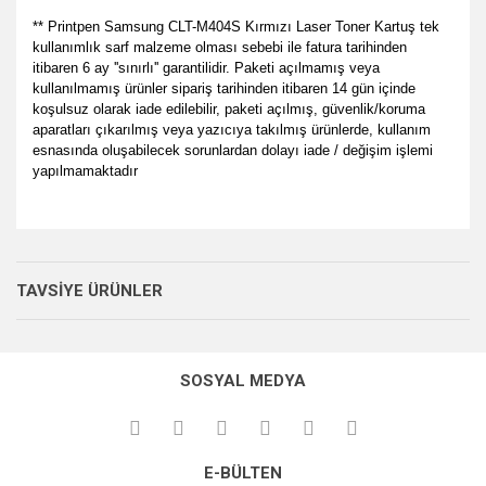
** Printpen Samsung CLT-M404S Kırmızı Laser Toner Kartuş tek
kullanımlık sarf malzeme olması sebebi ile fatura tarihinden
itibaren 6 ay ''sınırlı'' garantilidir. Paketi açılmamış veya
kullanılmamış ürünler sipariş tarihinden itibaren 14 gün içinde
koşulsuz olarak iade edilebilir, paketi açılmış, güvenlik/koruma
aparatları çıkarılmış veya yazıcıya takılmış ürünlerde, kullanım
esnasında oluşabilecek sorunlardan dolayı iade / değişim işlemi
yapılmamaktadır
Bu ürünün fiyat bilgisi, resim, ürün açıklamalarında ve diğer
her zamanki gibi memnun
konularda yetersiz gördüğünüz noktaları öneri formunu
kaldık.
Bu ürüne ilk yorumu siz yapın!
Ürün hakkında henüz soru sorulmamış.
kullanarak tarafımıza iletebilirsiniz.
TAVSİYE ÜRÜNLER
P... E... | 23/08/2024
Görüş ve önerileriniz için teşekkür ederiz.
Yorum Yaz
Soru Sor
Site gayet güzel kullanışlı
Ürün resmi kalitesiz, bozuk veya görüntülenemiyor.
SOSYAL MEDYA
Ürün açıklamasında eksik bilgiler bulunuyor.
Sebahattin Özcan | 18/07/2024
Ürün bilgilerinde hatalar bulunuyor.
Çok iyi ve anlaşılabilir alışveriş
Ürün fiyatı diğer sitelerden daha pahalı.
yapabiliyorum
E-BÜLTEN
Bu ürüne benzer farklı alternatifler olmalı.