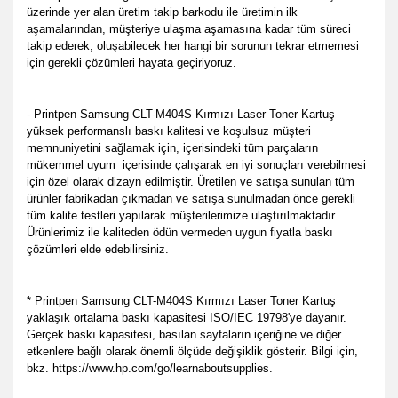
üzerinde yer alan üretim takip barkodu ile üretimin ilk
aşamalarından, müşteriye ulaşma aşamasına kadar tüm süreci
takip ederek, oluşabilecek her hangi bir sorunun tekrar etmemesi
için gerekli çözümleri hayata geçiriyoruz.
- Printpen Samsung CLT-M404S Kırmızı Laser Toner Kartuş
yüksek performanslı baskı kalitesi ve koşulsuz müşteri
memnuniyetini sağlamak için, içerisindeki tüm parçaların
mükemmel uyum
içerisinde çalışarak en iyi sonuçları verebilmesi
için özel olarak dizayn edilmiştir. Üretilen ve satışa sunulan tüm
ürünler fabrikadan çıkmadan ve satışa sunulmadan önce gerekli
tüm kalite testleri yapılarak müşterilerimize ulaştırılmaktadır.
Ürünlerimiz ile kaliteden ödün vermeden uygun fiyatla baskı
çözümleri elde edebilirsiniz.
* Printpen Samsung CLT-M404S Kırmızı Laser Toner Kartuş
yaklaşık ortalama baskı kapasitesi ISO/IEC 19798'ye dayanır.
Gerçek baskı kapasitesi, basılan sayfaların içeriğine ve diğer
etkenlere bağlı olarak önemli ölçüde değişiklik gösterir. Bilgi için,
bkz. https://www.hp.com/go/learnaboutsupplies.