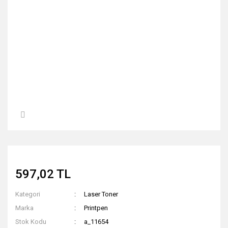
597,02 TL
Kategori
Laser Toner
Marka
Printpen
Stok Kodu
a_11654