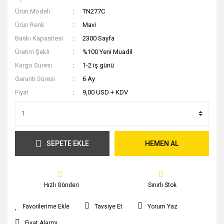
Ürün Modeli
TN277C
Ürün Renk
Mavi
Baskı Kapasitesi
2300 Sayfa
Üretim Şekli
%100 Yeni Muadil
Kargo Süresi
1-2 iş günü
Garanti Süresi
6 Ay
Fiyat
9,00 USD + KDV
SEPETE EKLE
HEMEN AL
Hızlı Gönderi
Sınırlı Stok
Tavsiye Et
Yorum Yaz
Fiyat Alarmı