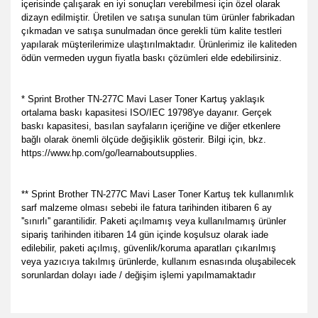
içerisinde çalışarak en iyi sonuçları verebilmesi için özel olarak
dizayn edilmiştir. Üretilen ve satışa sunulan tüm ürünler fabrikadan
çıkmadan ve satışa sunulmadan önce gerekli tüm kalite testleri
yapılarak müşterilerimize ulaştırılmaktadır. Ürünlerimiz ile kaliteden
ödün vermeden uygun fiyatla baskı çözümleri elde edebilirsiniz.
* Sprint Brother TN-277C Mavi Laser Toner Kartuş yaklaşık
ortalama baskı kapasitesi ISO/IEC 19798'ye dayanır. Gerçek
baskı kapasitesi, basılan sayfaların içeriğine ve diğer etkenlere
bağlı olarak önemli ölçüde değişiklik gösterir. Bilgi için, bkz.
https://www.hp.com/go/learnaboutsupplies.
** Sprint Brother TN-277C Mavi Laser Toner Kartuş tek kullanımlık
sarf malzeme olması sebebi ile fatura tarihinden itibaren 6 ay
''sınırlı'' garantilidir. Paketi açılmamış veya kullanılmamış ürünler
sipariş tarihinden itibaren 14 gün içinde koşulsuz olarak iade
edilebilir, paketi açılmış, güvenlik/koruma aparatları çıkarılmış
veya yazıcıya takılmış ürünlerde, kullanım esnasında oluşabilecek
sorunlardan dolayı iade / değişim işlemi yapılmamaktadır