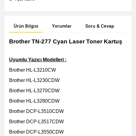
Ürün Bilgisi
Yorumlar
Soru & Cevap
Öne
Brother TN-277 Cyan Laser Toner Kartuş
Uyumlu Yazıcı Modelleri :
Brother HL-L3210CW
Brother HL-L3230CDW
Brother HL-L3270CDW
Brother HL-L3280CDW
Brother DCP-L3510CDW
Brother DCP-L3517CDW
Brother DCP-L3550CDW