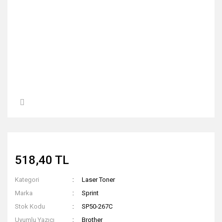
518,40 TL
Kategori
Laser Toner
Marka
Sprint
Stok Kodu
SP50-267C
Uyumlu Yazıcı
Brother