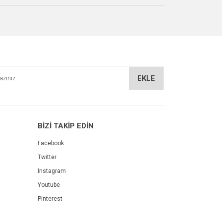
EKLE
BİZİ TAKİP EDİN
Facebook
Twitter
Instagram
Youtube
int Brother TN-277M Kırmızı Laser Toner Kartuş
Pinterest