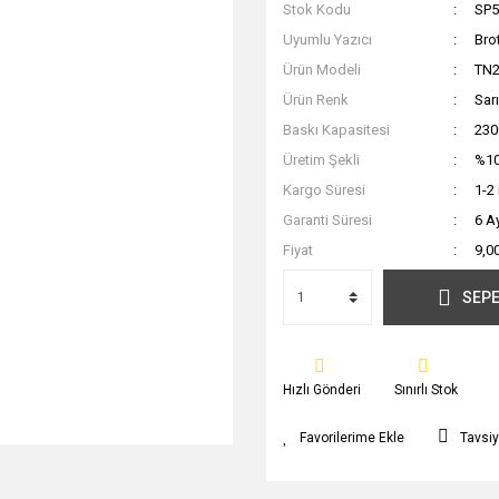
Stok Kodu
SP5
Uyumlu Yazıcı
Bro
Ürün Modeli
TN2
Ürün Renk
Sarı
Baskı Kapasitesi
230
Üretim Şekli
%10
Kargo Süresi
1-2
Garanti Süresi
6 A
Fiyat
9,0
SEPE
Hızlı Gönderi
Sınırlı Stok
Tavsiy