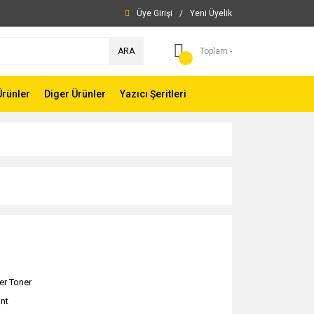
Üye Girişi
/
Yeni Üyelik
ARA
Toplam -
Ürünler
Diger Ürünler
Yazıcı Şeritleri
er Toner
int