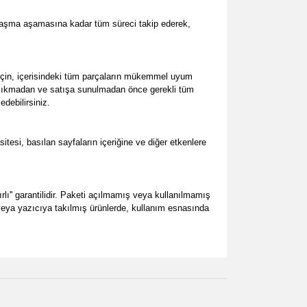
 ulaşma aşamasına kadar tüm süreci takip ederek,
için, içerisindeki tüm parçaların mükemmel uyum
dan çıkmadan ve satışa sunulmadan önce gerekli tüm
edebilirsiniz.
esi, basılan sayfaların içeriğine ve diğer etkenlere
rlı'' garantilidir. Paketi açılmamış veya kullanılmamış
ş veya yazıcıya takılmış ürünlerde, kullanım esnasında
za iletebilirsiniz.