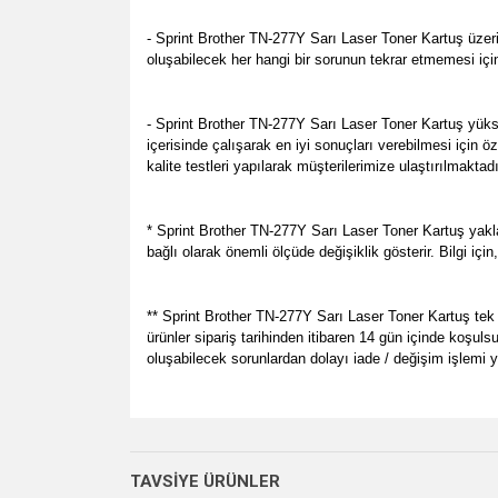
- Sprint Brother TN-277Y Sarı Laser Toner Kartuş üzer
oluşabilecek her hangi bir sorunun tekrar etmemesi içi
- Sprint Brother TN-277Y Sarı Laser Toner Kartuş yük
içerisinde çalışarak en iyi sonuçları verebilmesi için
kalite testleri yapılarak müşterilerimize ulaştırılmakta
* Sprint Brother TN-277Y Sarı Laser Toner Kartuş yakla
bağlı olarak önemli ölçüde değişiklik gösterir. Bilgi iç
** Sprint Brother TN-277Y Sarı Laser Toner Kartuş tek ku
ürünler sipariş tarihinden itibaren 14 gün içinde koşul
oluşabilecek sorunlardan dolayı iade / değişim işlemi
Bu ürünün fiyat bilgisi, resim, ürün açıklamalarında v
her zamanki gibi memnun kaldık.
Görüş ve önerileriniz için teşekkür ederiz.
P... E... | 23/08/2024
TAVSİYE ÜRÜNLER