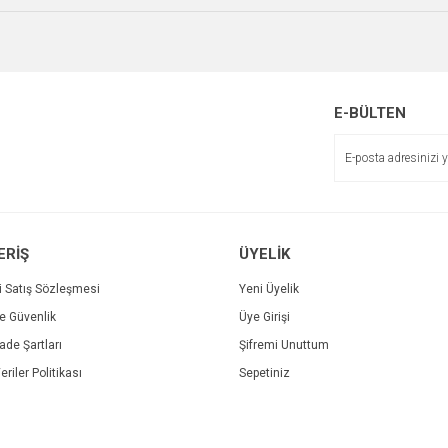
r.
Yorum Yaz
Soru Sor
E-BÜLTEN
Gönder
ERİŞ
ÜYELİK
i Satış Sözleşmesi
Yeni Üyelik
ve Güvenlik
Üye Girişi
İade Şartları
Şifremi Unuttum
eriler Politikası
Sepetiniz
Sprint Brother TN-277C Mavi Laser Toner Kartuş
Spr
518,40 TL