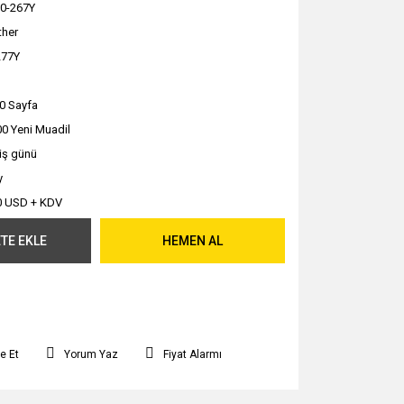
0-267Y
ther
77Y
0 Sayfa
0 Yeni Muadil
 iş günü
y
0 USD + KDV
TE EKLE
HEMEN AL
e Et
Yorum Yaz
Fiyat Alarmı