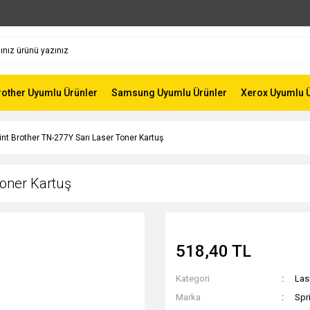
rother Uyumlu Ürünler
Samsung Uyumlu Ürünler
Xerox Uyumlu 
int Brother TN-277Y Sarı Laser Toner Kartuş
Toner Kartuş
518,40 TL
Kategori
Las
Marka
Spr