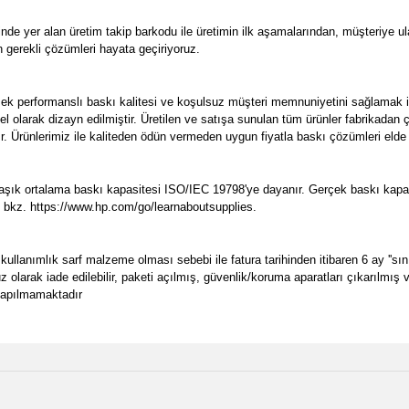
inde yer alan üretim takip barkodu ile üretimin ilk aşamalarından, müşteriye
n gerekli çözümleri hayata geçiriyoruz.
sek performanslı baskı kalitesi ve koşulsuz müşteri memnuniyetini sağlamak 
 özel olarak dizayn edilmiştir. Üretilen ve satışa sunulan tüm ürünler fabrika
dır. Ürünlerimiz ile kaliteden ödün vermeden uygun fiyatla baskı çözümleri elde 
şık ortalama baskı kapasitesi ISO/IEC 19798'ye dayanır. Gerçek baskı kapasit
in, bkz. https://www.hp.com/go/learnaboutsupplies.
llanımlık sarf malzeme olması sebebi ile fatura tarihinden itibaren 6 ay ''sını
suz olarak iade edilebilir, paketi açılmış, güvenlik/koruma aparatları çıkarılmı
 yapılmamaktadır
e diğer konularda yetersiz gördüğünüz noktaları öneri formunu kullanarak tarafımı
Bu ürüne ilk yorumu siz yapın!
Ürün hakkında henüz soru sorulmamış.