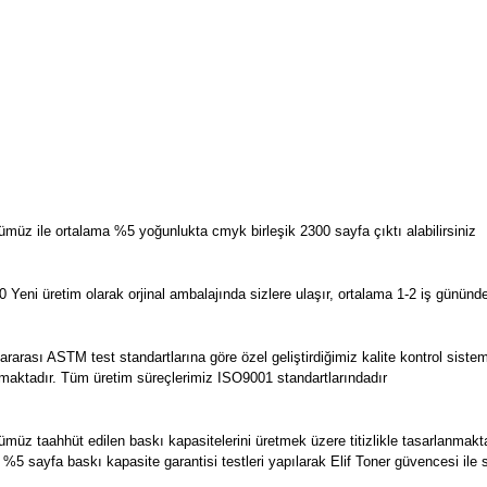
müz ile ortalama %5 yoğunlukta cmyk birleşik 2300 sayfa çıktı alabilirsiniz
eni üretim olarak orjinal ambalajında sizlere ulaşır, ortalama 1-2 iş gününde 
lararası ASTM test standartlarına göre özel geliştirdiğimiz kalite kontrol sistemi
unulmaktadır. Tüm üretim süreçlerimiz ISO9001 standartlarındadır
müz taahhüt edilen baskı kapasitelerini üretmek üzere titizlikle tasarlanmakt
e %5 sayfa baskı kapasite garantisi testleri yapılarak Elif Toner güvencesi ile