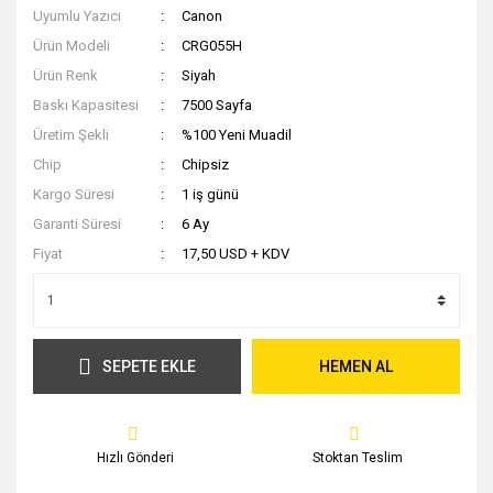
Uyumlu Yazıcı
Canon
Ürün Modeli
CRG055H
Ürün Renk
Siyah
Baskı Kapasitesi
7500 Sayfa
Üretim Şekli
%100 Yeni Muadil
Chip
Chipsiz
Kargo Süresi
1 iş günü
Garanti Süresi
6 Ay
Fiyat
17,50 USD + KDV
SEPETE EKLE
HEMEN AL
Hızlı Gönderi
Stoktan Teslim