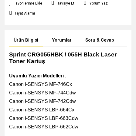
Tavsiye Et
Yorum Yaz
Fiyat Alarmı
Ürün Bilgisi
Yorumlar
Soru & Cevap
Öne
Sprint CRG055HBK / 055H Black Laser
Toner Kartuş
Uyumlu Yazıcı Modelleri :
Canon i-SENSYS MF-746Cx
Canon i-SENSYS MF-744Cdw
Canon i-SENSYS MF-742Cdw
Canon i-SENSYS LBP-664Cx
Canon i-SENSYS LBP-663Cdw
Canon i-SENSYS LBP-662Cdw