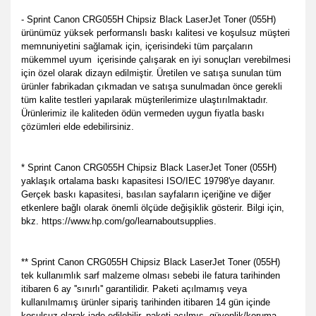
- Sprint Canon CRG055H Chipsiz Black LaserJet Toner (055H)
ürünümüz yüksek performanslı baskı kalitesi ve koşulsuz müşteri
memnuniyetini sağlamak için, içerisindeki tüm parçaların
mükemmel uyum içerisinde çalışarak en iyi sonuçları verebilmesi
için özel olarak dizayn edilmiştir. Üretilen ve satışa sunulan tüm
ürünler fabrikadan çıkmadan ve satışa sunulmadan önce gerekli
tüm kalite testleri yapılarak müşterilerimize ulaştırılmaktadır.
Ürünlerimiz ile kaliteden ödün vermeden uygun fiyatla baskı
çözümleri elde edebilirsiniz.
* Sprint Canon CRG055H Chipsiz Black LaserJet Toner (055H)
yaklaşık ortalama baskı kapasitesi ISO/IEC 19798'ye dayanır.
Gerçek baskı kapasitesi, basılan sayfaların içeriğine ve diğer
etkenlere bağlı olarak önemli ölçüde değişiklik gösterir. Bilgi için,
bkz. https://www.hp.com/go/learnaboutsupplies.
** Sprint Canon CRG055H Chipsiz Black LaserJet Toner (055H)
tek kullanımlık sarf malzeme olması sebebi ile fatura tarihinden
itibaren 6 ay ''sınırlı'' garantilidir. Paketi açılmamış veya
kullanılmamış ürünler sipariş tarihinden itibaren 14 gün içinde
koşulsuz olarak iade edilebilir, paketi açılmış, güvenlik/koruma