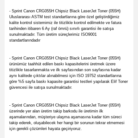
- Sprint Canon CRG055H Chipsiz Black LaserJet Toner (055H)
Uluslararası ASTM test standartlarına göre özel geliştirdiğimiz
kalite kontrol sistemimiz ile titizlikle kontrol edilmekte ve fatura
tarihinden itibaren 6 Ay (raf ömrü) sınırlı garantisi ile satışa
sunulmaktadır. Tüm üretim süreçlerimiz ISO9001
standartlarındadır
- Sprint Canon CRG055H Chipsiz Black LaserJet Toner (055H)
ürünümüz taahhüt edilen baskı kapasitelerini üretmek üzere
titizlikle tasarlanmakta ve ilk sayfasından son sayfasına kadar
aynı kalitede çıktılar alınabilmesi için ISO 19752 standartlarına
göre %5 sayfa baskı kapasite garantisi testleri yapılarak Elif Toner
güvencesi ile satışa sunulmaktadır.
- Sprint Canon CRG055H Chipsiz Black LaserJet Toner (055H)
üzerinde yer alan üretim takip barkodu ile üretimin ilk
aşamalarından, müşteriye ulaşma aşamasına kadar tüm süreci
takip ederek, oluşabilecek her hangi bir sorunun tekrar etmemesi
için gerekli çözümleri hayata geçiriyoruz.