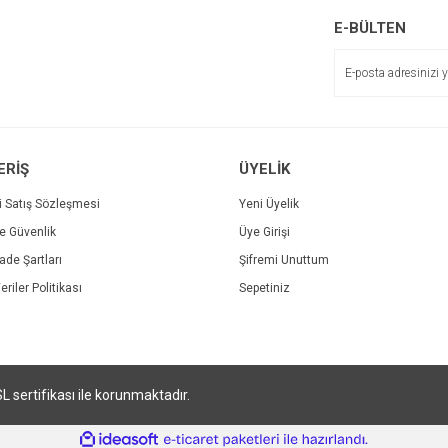
E-BÜLTEN
Gönder
ERİŞ
ÜYELİK
i Satış Sözleşmesi
Yeni Üyelik
ve Güvenlik
Üye Girişi
İade Şartları
Şifremi Unuttum
eriler Politikası
Sepetiniz
Sprint Canon CRG055H Chipsiz Cyan LaserJet Toner
er (055H)
SL sertifikası ile korunmaktadır.
1.008,00 TL
ile
ideasoft
e-