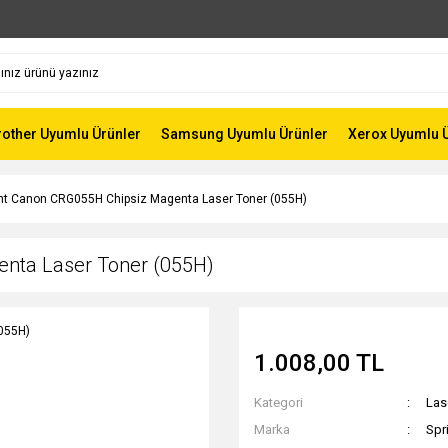
rother Uyumlu Ürünler
Samsung Uyumlu Ürünler
Xerox Uyumlu 
int Canon CRG055H Chipsiz Magenta Laser Toner (055H)
enta Laser Toner (055H)
1.008,00 TL
Kategori
Las
Marka
Spr