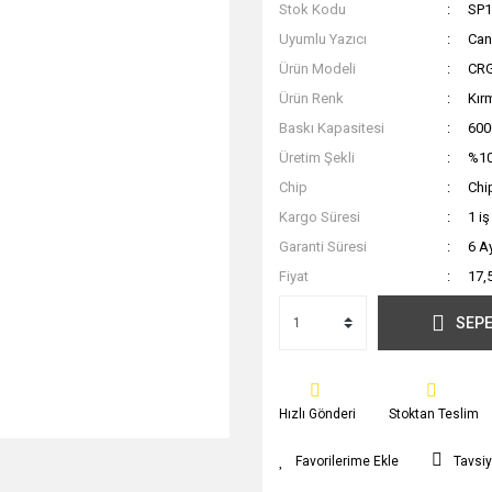
Stok Kodu
SP
Uyumlu Yazıcı
Ca
Ürün Modeli
CR
Ürün Renk
Kır
Baskı Kapasitesi
600
Üretim Şekli
%10
Chip
Chi
Kargo Süresi
1 i
Garanti Süresi
6 A
Fiyat
17,
SEPE
Hızlı Gönderi
Stoktan Teslim
Tavsiy