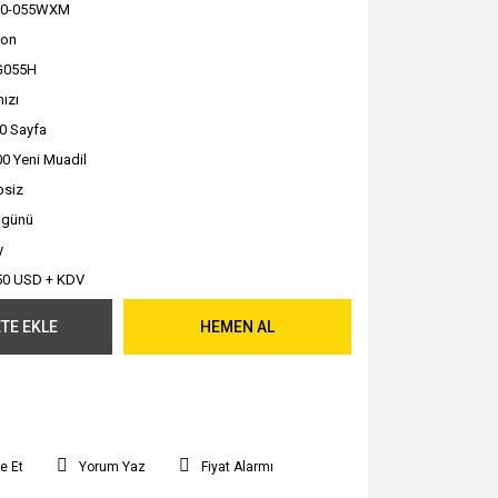
10-055WXM
non
G055H
mızı
0 Sayfa
0 Yeni Muadil
psiz
ş günü
y
50 USD + KDV
TE EKLE
HEMEN AL
e Et
Yorum Yaz
Fiyat Alarmı