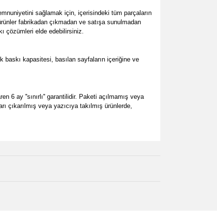
uniyetini sağlamak için, içerisindeki tüm parçaların
m ürünler fabrikadan çıkmadan ve satışa sunulmadan
ı çözümleri elde edebilirsiniz.
askı kapasitesi, basılan sayfaların içeriğine ve
6 ay ''sınırlı'' garantilidir. Paketi açılmamış veya
ları çıkarılmış veya yazıcıya takılmış ürünlerde,
za iletebilirsiniz.