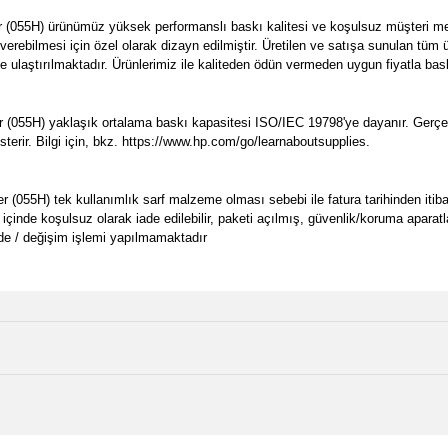
055H) ürünümüz yüksek performanslı baskı kalitesi ve koşulsuz müşteri memn
erebilmesi için özel olarak dizayn edilmiştir. Üretilen ve satışa sunulan tü
ze ulaştırılmaktadır. Ürünlerimiz ile kaliteden ödün vermeden uygun fiyatla bask
055H) yaklaşık ortalama baskı kapasitesi ISO/IEC 19798'ye dayanır. Gerçek b
sterir. Bilgi için, bkz. https://www.hp.com/go/learnaboutsupplies.
5H) tek kullanımlık sarf malzeme olması sebebi ile fatura tarihinden itibaren 
 içinde koşulsuz olarak iade edilebilir, paketi açılmış, güvenlik/koruma aparat
de / değişim işlemi yapılmamaktadır
e diğer konularda yetersiz gördüğünüz noktaları öneri formunu kullanarak tarafımı
Bu ürüne ilk yorumu siz yapın!
Ürün hakkında henüz soru sorulmamış.
r.
Yorum Yaz
Soru Sor