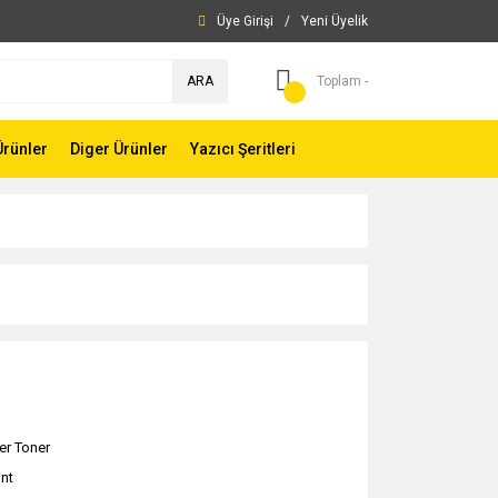
Üye Girişi
/
Yeni Üyelik
ARA
Toplam -
Ürünler
Diger Ürünler
Yazıcı Şeritleri
er Toner
int