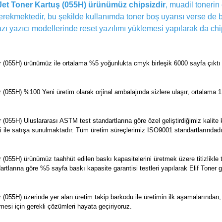
et Toner Kartuş (055H) ürünümüz chipsizdir
, muadil tonerin 
rekmektedir, bu şekilde kullanımda toner boş uyarısı verse de 
ı yazıcı modellerinde reset yazılımı yüklemesi yapılarak da chi
055H) ürünümüz ile ortalama %5 yoğunlukta cmyk birleşik 6000 sayfa çıktı al
55H) %100 Yeni üretim olarak orjinal ambalajında sizlere ulaşır, ortalama 1 i
5H) Uluslararası ASTM test standartlarına göre özel geliştirdiğimiz kalite kon
tisi ile satışa sunulmaktadır. Tüm üretim süreçlerimiz ISO9001 standartlarındadı
055H) ürünümüz taahhüt edilen baskı kapasitelerini üretmek üzere titizlikle
dartlarına göre %5 sayfa baskı kapasite garantisi testleri yapılarak Elif Toner 
055H) üzerinde yer alan üretim takip barkodu ile üretimin ilk aşamalarından
mesi için gerekli çözümleri hayata geçiriyoruz.