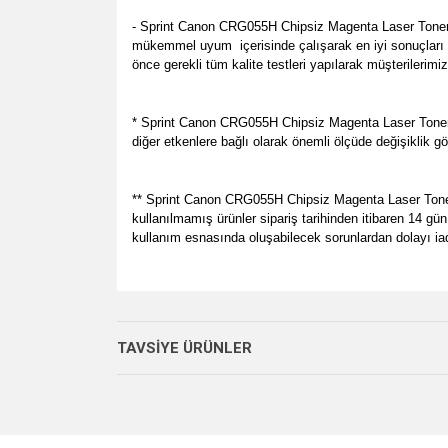
- Sprint Canon CRG055H Chipsiz Magenta Laser Toner (
mükemmel uyum içerisinde çalışarak en iyi sonuçları v
önce gerekli tüm kalite testleri yapılarak müşterilerimi
* Sprint Canon CRG055H Chipsiz Magenta Laser Toner (
diğer etkenlere bağlı olarak önemli ölçüde değişiklik gö
** Sprint Canon CRG055H Chipsiz Magenta Laser Toner (05
kullanılmamış ürünler sipariş tarihinden itibaren 14 gün
kullanım esnasında oluşabilecek sorunlardan dolayı ia
Bu ürünün fiyat bilgisi, resim, ürün açıklamalarında v
her zamanki gibi memnun kaldık.
Görüş ve önerileriniz için teşekkür ederiz.
P... E... | 23/08/2024
TAVSİYE ÜRÜNLER
Ürün resmi kalitesiz, bozuk veya görüntülenemiyo
Site gayet güzel kullanışlı
Ürün açıklamasında eksik bilgiler bulunuyor.
Sebahattin Özcan | 18/07/2024
Ürün bilgilerinde hatalar bulunuyor.