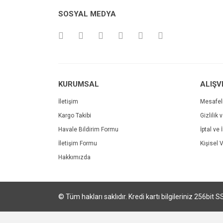
Ürün fiyatı diğer sitelerden daha pahalı.
Çok iyi ve anlaşılabilir alışveriş yapabiliyorum
SOSYAL MEDYA
Bu ürüne benzer farklı alternatifler olmalı.
M... Ö... | 28/02/2024
Deneyimini Paylaş
KURUMSAL
ALIŞV
İletişim
Mesafel
Kargo Takibi
Gizlilik 
Havale Bildirim Formu
İptal ve 
İletişim Formu
Kişisel V
Hakkımızda
Sprint Canon CRG055H Chipsiz Black LaserJet Ton
© Tüm hakları saklıdır. Kredi kartı bilgileriniz 256bit S
1.008,00 TL