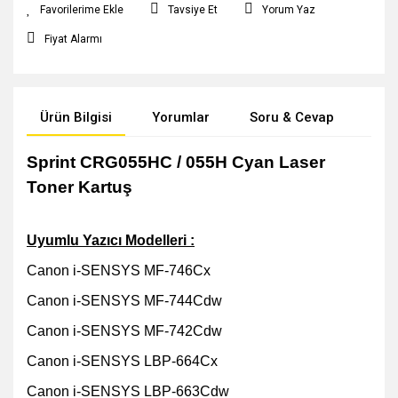
Tavsiye Et
Yorum Yaz
Fiyat Alarmı
Ürün Bilgisi
Yorumlar
Soru & Cevap
Öne
Sprint CRG055HC / 055H Cyan Laser
Toner Kartuş
Uyumlu Yazıcı Modelleri :
Canon i-SENSYS MF-746Cx
Canon i-SENSYS MF-744Cdw
Canon i-SENSYS MF-742Cdw
Canon i-SENSYS LBP-664Cx
Canon i-SENSYS LBP-663Cdw