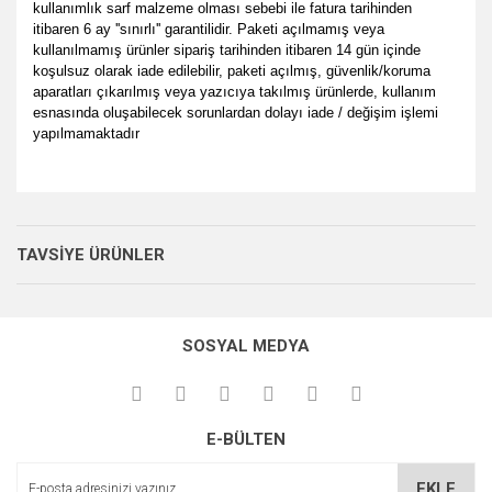
kullanımlık sarf malzeme olması sebebi ile fatura tarihinden
itibaren 6 ay ''sınırlı'' garantilidir. Paketi açılmamış veya
kullanılmamış ürünler sipariş tarihinden itibaren 14 gün içinde
koşulsuz olarak iade edilebilir, paketi açılmış, güvenlik/koruma
aparatları çıkarılmış veya yazıcıya takılmış ürünlerde, kullanım
esnasında oluşabilecek sorunlardan dolayı iade / değişim işlemi
yapılmamaktadır
Bu ürünün fiyat bilgisi, resim, ürün açıklamalarında ve diğer
her zamanki gibi memnun
konularda yetersiz gördüğünüz noktaları öneri formunu
kaldık.
Bu ürüne ilk yorumu siz yapın!
Ürün hakkında henüz soru sorulmamış.
kullanarak tarafımıza iletebilirsiniz.
TAVSİYE ÜRÜNLER
P... E... | 23/08/2024
Görüş ve önerileriniz için teşekkür ederiz.
Yorum Yaz
Soru Sor
Site gayet güzel kullanışlı
Ürün resmi kalitesiz, bozuk veya görüntülenemiyor.
SOSYAL MEDYA
Ürün açıklamasında eksik bilgiler bulunuyor.
Sebahattin Özcan | 18/07/2024
Ürün bilgilerinde hatalar bulunuyor.
Çok iyi ve anlaşılabilir alışveriş
Ürün fiyatı diğer sitelerden daha pahalı.
yapabiliyorum
E-BÜLTEN
Bu ürüne benzer farklı alternatifler olmalı.
M... Ö... | 28/02/2024
EKLE