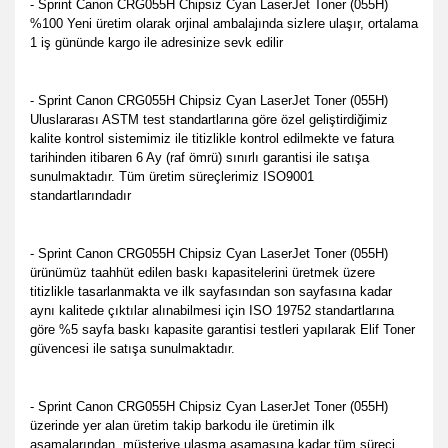
- Sprint Canon CRG055H Chipsiz Cyan LaserJet Toner (055H)
%100 Yeni üretim olarak orjinal ambalajında sizlere ulaşır, ortalama
1 iş gününde kargo ile adresinize sevk edilir
- Sprint Canon CRG055H Chipsiz Cyan LaserJet Toner (055H)
Uluslararası ASTM test standartlarına göre özel geliştirdiğimiz
kalite kontrol sistemimiz ile titizlikle kontrol edilmekte ve fatura
tarihinden itibaren 6 Ay (raf ömrü) sınırlı garantisi ile satışa
sunulmaktadır. Tüm üretim süreçlerimiz ISO9001
standartlarındadır
- Sprint Canon CRG055H Chipsiz Cyan LaserJet Toner (055H)
ürünümüz taahhüt edilen baskı kapasitelerini üretmek üzere
titizlikle tasarlanmakta ve ilk sayfasından son sayfasına kadar
aynı kalitede çıktılar alınabilmesi için ISO 19752 standartlarına
göre %5 sayfa baskı kapasite garantisi testleri yapılarak Elif Toner
güvencesi ile satışa sunulmaktadır.
- Sprint Canon CRG055H Chipsiz Cyan LaserJet Toner (055H)
üzerinde yer alan üretim takip barkodu ile üretimin ilk
aşamalarından, müşteriye ulaşma aşamasına kadar tüm süreci