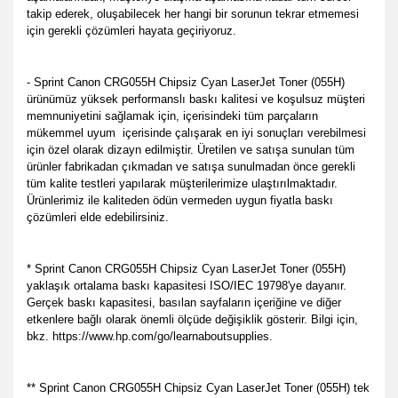
takip ederek, oluşabilecek her hangi bir sorunun tekrar etmemesi
için gerekli çözümleri hayata geçiriyoruz.
- Sprint Canon CRG055H Chipsiz Cyan LaserJet Toner (055H)
ürünümüz yüksek performanslı baskı kalitesi ve koşulsuz müşteri
memnuniyetini sağlamak için, içerisindeki tüm parçaların
mükemmel uyum içerisinde çalışarak en iyi sonuçları verebilmesi
için özel olarak dizayn edilmiştir. Üretilen ve satışa sunulan tüm
ürünler fabrikadan çıkmadan ve satışa sunulmadan önce gerekli
tüm kalite testleri yapılarak müşterilerimize ulaştırılmaktadır.
Ürünlerimiz ile kaliteden ödün vermeden uygun fiyatla baskı
çözümleri elde edebilirsiniz.
* Sprint Canon CRG055H Chipsiz Cyan LaserJet Toner (055H)
yaklaşık ortalama baskı kapasitesi ISO/IEC 19798'ye dayanır.
Gerçek baskı kapasitesi, basılan sayfaların içeriğine ve diğer
etkenlere bağlı olarak önemli ölçüde değişiklik gösterir. Bilgi için,
bkz. https://www.hp.com/go/learnaboutsupplies.
** Sprint Canon CRG055H Chipsiz Cyan LaserJet Toner (055H) tek