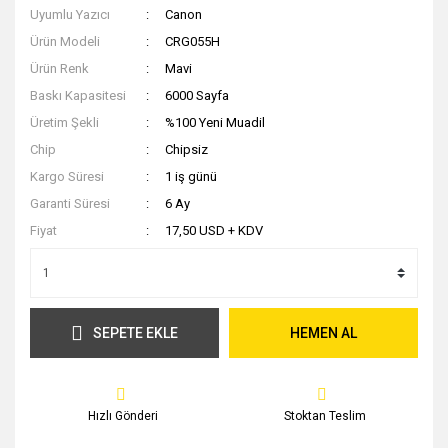
Uyumlu Yazıcı
Canon
Ürün Modeli
CRG055H
Ürün Renk
Mavi
Baskı Kapasitesi
6000 Sayfa
Üretim Şekli
%100 Yeni Muadil
Chip
Chipsiz
Kargo Süresi
1 iş günü
Garanti Süresi
6 Ay
Fiyat
17,50 USD + KDV
SEPETE EKLE
HEMEN AL
Hızlı Gönderi
Stoktan Teslim